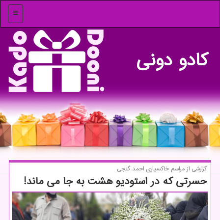
منو
كادو دونی
گزارشی از مراسم خاكسپاری احمد گنجی
حسرتی كه در استودیو هشت به جا می ماند!