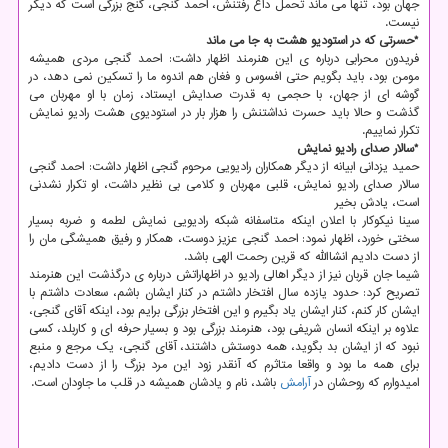
جهان بود، تنها می ماند تحمل داغ رفتنش، احمد گنجی، گنج بزرگی است که دیگر
نیست.
*حسرتی که در استودیو هشت به جا می ماند
فریدون محرابی درباره ی این هنرمند اظهار داشت: احمد گنجی مردی همیشه
مومن بود، باید بگویم حتی افسوس و فغان هم اندوه ما را تسکین نمی دهد، در
گوشه ای از جهان، با حجمی به قدرت صدایش ایستاد، زمان با او مهربان می
گذشت و حالا باید حسرت نداشتنش را هزار بار در استودیوی هشت رادیو نمایش
تکرار نماییم.
*سالار صدای رادیو نمایش
حمید یزدانی ابیانه از دیگر همکاران رادیویی مرحوم گنجی اظهار داشت: احمد گنجی
سالار صدای رادیو نمایش، قلبی مهربان و کلامی بی نظیر داشت، او تکرار نشدنی
است، یادش بخیر
سینا نیکوکار با اعلان اینکه متاسفانه شبکه رادیویی نمایش لطمه و ضربه بسیار
سختی خورد، اظهار نمود: احمد گنجی عزیز دوست، همکار و رفیق همیشگی مان را
از دست دادیم انشاالله که قرین رحمت الهی باشد.
شیما جان قربان نیز از دیگر اهالی رادیو در اظهاراتش درباره ی درگذشت این هنرمند
تصریح کرد: حدود یازده سال افتخار داشتم در کنار ایشان باشم، سعادت داشتم با
ایشان کار کنم، کنار ایشان یاد بگیرم و این افتخار بزرگی برایم بود، اینکه آقای گنجی،
علاوه بر اینکه انسان شریفی بود، هنرمند بزرگی بود و بسیار حرفه ای و کاربلد، کسی
نبود که از ایشان بد بگوید، همه دوستش داشتند، آقای گنجی، یک مرجع و منبع
برای همه ما بود و واقعا متاثرم که آنقدر زود این مرد بزرگ را از دست دادیم،
امیدوارم که روحشان در
آرامش
باشد، نام و یادشان همیشه در قلب ما جاودان است.