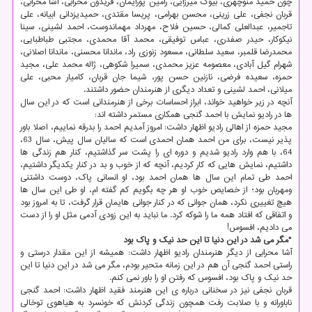
چون حمید منوچهری، بیوک میرزایی، رامین پورایمان، فریدون محرابی، آشا محرابی،
قربان نجفی، علی زرینی، محسن بهرامی، پریسا مقتدی، حمیدیزدانی ابیانه، علی
تاجمیر، عبدالعلی کمالی، حسین فلاح، مهرداد مهماندوست، احمد لشینی، سینا
نیکوکار، حیدر صفدری، عباس توفیقی، محمد آقا محمدی، مجتبی طباطبایی،
محمدرضا قلمبر، سعید سلطانی، مسعود زنوزی راد، ماندانا محسنی، ماندانا اصلانی،
شهرام گیل آبادی، معصومه عزیز محمدی، سمیرا شکوهی، ژاله محمد علی، مجید
حمزه، سعیده فرضی، نازنین حسن پور، شیما جان قربان، کامیار محبی، علی
میلانی، احمد لشینی و تعداد دیگری از هنرمندان حضور داشتند.
آنچه در زیر خواهید خواند، ابراز احساسات برخی از هنرمندانی است که در این سال
ها در رادیو نمایش با احمد گنجی همکاری مستمر داشته اند:
مجید حمزه از اهالی رادیو اظهار داشت: امروز آمدیم احمد را بدرقه نماییم، اصلا باور
پذیر نیست، برای من احمد همان احمدی است که سالیان سال پیش، سال 63،
64، با هم وارد رادیو شدیم و دوره ای را پشت سر گذاشتیم، کنار هم زندگی ها
داشتیم، نمایش هایی که کار کردیم، آنچه که از خوب و بد در کنار یکدیگر داشتیم،
احمد طی تمام این سال ها همان احمد بود، او انسانی پاک، دوست داشتنی
ومهربان بود؛ از خصایص خوب او هر چه بگویم کم گفته ام، او طی این سال ها
هیچ تغییری نکرد، همان جوانی که در کنار جوانی هایمان قرار گرفت، تا به امروز بود
و اتفاقی که افتاد همه ما را شوکه کرد. ما نباید به این زودی آدمی مثل او را از دست
می دادیم، افسوس!
*مگر می شد در این دنیا تا این حد نیک و پاک بود
آشا محرابی از دیگر هنرمندان رادیو اظهار داشت: همیشه از این مقدار درستی و
راستی احمد گنجی آن هم در این زمانه متحیر بودم، مگر می شد در این دنیا تا این
حد نیک و پاک بود، افسوس که رفتن او را باور نمی کنم.
قربان نجفی نیز در سخنانی درباره ی این هنرمند فقید اظهار داشت: احمد گنجی
ناباورانه و با صلابت رفت همچون زندگی کردنش که خونسرد به هیاهوی توخالی