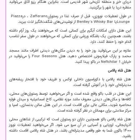
دریای خزر و منطقه تاریخی شهر قدیمی است. بنابراین هنگام رزرو اتاق می‌توانید
منظره دریا یا شهر را برگزینید.
در طول تعطیلات نوروزی، قبل از صرف غذا در رستوران
Zafferano
، در
Piazza
Lounge
یا
Bentley’s Whisky Bar
از نوشیدنی‌های شگفت‌انگیز لذت ببرید.
این هتل دارای امکانات آبگرم برای کسانی است که می‌خواهند یک روز آرام داشته
باشند. همچنین یک باشگاه ورزشی برای کسانی که می‌خواهند در طول سفر تناسب
اندام خود را حفظ کنند، دارد.
علاوه بر این می‌توانید روز خود را به دیدن مکان‌های دیدنی اطراف مانند مسجد
محمد و پارک فیلارمونی اختصاص دهید. هتل
Four Seasons
را می‌توانید در
خیابان
Neftchilar 1
در باکو پیدا کنید.
هتل شاه پالاس
هتل شاه پالاس با دکوراسیون داخلی لوکس و ظریف خود با افتخار ریشه‌های
مدیترانه‌ای خود را در آغوش گرفته است.
این هتل در قلب باکو واقع شده است و اگر می‌خواهید توسط رستوران‌های محلی،
کافه‌ها و مکان‌های دیدنی معروف مانند موزه نظامی، کاخ اسماعیلیه و میدان فواره
محاصره شوید، مکانی عالی برای اقامت است. در این هتل سالن بدنسازی، اسپا و
مرکز سلامتی برای مهمانان در نظر گرفته شده است.
هتل شاه پالاس باکو همچنین دارای دو رستوران است که ترکیبی از غذاهای محلی
آذربایجانی، اروپایی و آسیایی در آن سرو می شود. اگر می‌خواهید تعطیلات نوروز
۱۴۰۰ باکوی شما به طور واقعی مدیترانه‌ای باشد، در هتل شاه پالاس اقامت داشته
باشید.