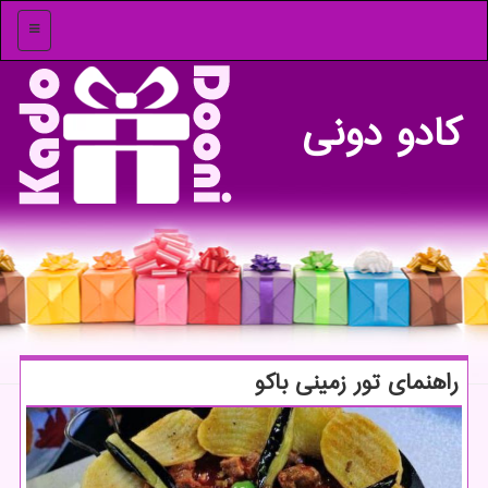
منو
كادو دونی
راهنمای تور زمینی باكو