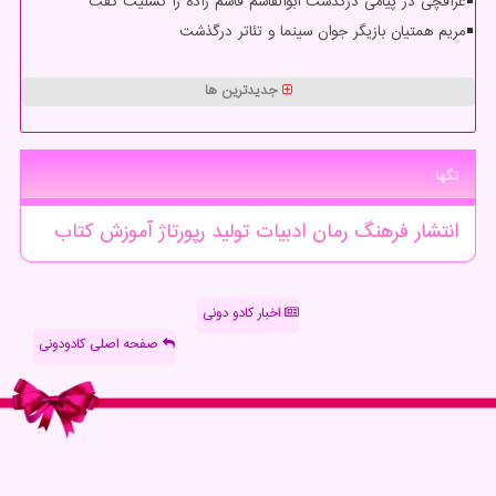
عراقچی در پیامی درگذشت ابوالقاسم قاسم زاده را تسلیت گفت
مریم همتیان بازیگر جوان سینما و تئاتر درگذشت
جدیدترین ها
تگها
انتشار
فرهنگ
رمان
ادبیات
تولید
رپورتاژ
آموزش
كتاب
اخبار کادو دونی
صفحه اصلی کادودونی