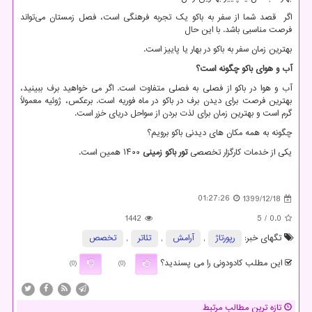
اگر قصد شما از سفر به باکو یک تجربه فرهنگی است، فصل زمستان می‌تواند
فرصت مناسبی باشد. با این حال
بهترین زمان سفر به باکو در بهار یا پاییز است.
آب و هوای باکو چگونه است؟
آب و هوا در باکو از فصلی به فصلی متفاوت است. اگر می خواهید برف ببینید،
بهترین فرصت برای دیدن برف در باکو در ماه فوریه است. برعکس، ژوئیه معمولاً
گرم است و بهترین زمان برای لذت بردن از سواحل دریای خزر است.
چگونه به همه مکان های دیدنی باکو برویم؟
یکی از خدمات کارگزار تخصصی
تور باکو زمینی
۱۴۰۰ همین است.
01:27:26
1399/12/18
1442
/ 5
0.0
تگهای خبر:
رپورتاژ
,
آرامش
,
تئاتر
,
تخصص
این مطلب کادودونی را می پسندید؟
(0)
(0)
تازه ترین مطالب مرتبط