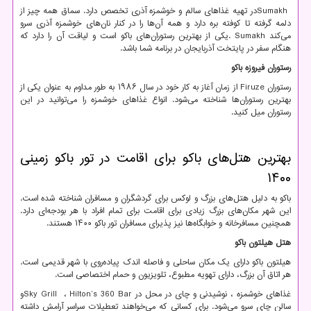
Sumakh
در تهیه غذاهای سالم و خوشمزه آذری تخصص دارد. سماق همه چیز از
دلمه گرفته تا کوفته بره دارد و همه آن‌ها را در کنار نان‌های خوشمزه آذری سرو
می‌کند
. Sumakh
یکی از بهترین رستوران‌های باکو است و لیاقت آن را دارد که
هنگام سفر در پایتخت آذربایجان در برنامه شما باشد.
رستوران فیروزه باکو
رستوران
Firuze
از زمان آغاز به کار خود در سال ۱۹۸۶ به طور مداوم به عنوان یکی از
بهترین رستوران‌ها شناخته می‌شود. انواع غذاهای خوشمزه را می‌توانید در این
رستوران میل کنید.
بهترین هتل‌های باکو برای اقامت در تور باکو زمینی
۱۴۰۰
باکو به دلیل هتل‌های بزرگ و لوکس برای گردشگران و مسافران شناخته شده است.
این شهر مکان‌های بزرگ زیادی برای اقامت برای تمام افراد با هر بودجه‌ای دارد.
همچنین مسافرخانه و خوابگاه‌ها نیز پذیرای مسافران تور باکو ۱۴۰۰ هستند.
هتل هیلتون باکو
هیلتون باکو دارای یک مکان ساحلی و فاصله اندک پیاده‌روی با شهر قدیمی است.
هر اتاق آن بزرگ، دارای تهویه مطبوع، تلویزیون و حمام اختصاصی است.
غذاهای خوشمزه ، نوشیدنی و چای در محل در
Hilton’s 360 Bar
،
Sky Grill
و
سالن چای سرو می‌شود. برای کسانی که می‌خواهند تعطیلات سراسر آرامش داشته