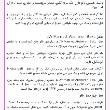
باشند، هیلتون باکو دارای یک مرکز آبگرم، استخر سرپوشیده و جکوزی است تا از آن
لذت ببرند.
اما اگر قصد گشت و گذار در را دارید، هتل هیلتون به تئاتر اپرا و باله آذربایجان و
موزه ملی تاریخ آذربایجان نزدیک است. این دو مکان باید در برنامه سفر شما در باکو
قرار داشته باشند. می توانید هیلتون باکو را در خیابان آزادلیق در باکو پیدا کنید.
هتل
JW Marriott Absheron Baku
هتل
JW Marriott Absheron Baku
در مرکز شهر باکو واقع شده است و به مناطق
اصلی خرید، سرگرمی و تجارت شهر نزدیک است.
هر اتاق هتل جی دبلیو دارای تهویه مطبوع، تلویزیون، میز کار و حمام مجلل
اختصاصی است. این یکی از بهترین هتل‌های باکو است که طرفداران زیادی بین
گردشگران دارد.
امکانات هتل شامل سالن اسپا و زیبایی برای یک روز آرام در هتل، کلوپ شبانه با
اجرای موسیقی زنده و یک دی جی برای مهمانی شبانه سرگرم کننده است.
هتل
JW Marriott Absheron Baku
به بعضی از مکانهای معروف شهر مانند موزه
هنر مدرن باکو و تئاتر اپرا و باله جمهوری آذربایجان نزدیک است. هتل
JW Marriott
Absheron Baku
را می توانید در میدان ۶۷۴ آزادلیق در باکو پیدا کنید.
هتل چهار فصل باکو
ظرافت سنتی را با موقعیت و منظره عالی ترکیب کنید و هتل
Four Seasons
Baku
را برای تعطیلات نوروز ۱۴۰۰ باکو انتخاب کنید. این هتل کلاسیک، مشرف به