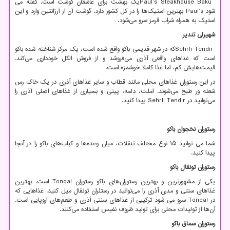
Paul’s Steakhouse Baku
یک بهشت ​​برای عاشقان گوشت است. گفته می
شود
Paul’s
بهترین استیک‌ها را در کل کشور دارد. گوشت آن از آرژانتین وارد و این
استیک به همراه شراب قرمز سرو می‌شود.
شهیرلی تندیر
Sehrli Tendir
که در شهر قدیمی باکو واقع شده است، یک مرکز شناخته شده باکو
است که غذاهای واقعی آذری می‌فروشد و از فروش الکل خودداری می‌کند.
قیمت‌هایش کم، اما غذا کاملا خوشمزه است.
در این رستوران غذاهای محلی مانند قطاب و سایر غذاهای آذری در یک خاک رس
شعله ور طبخ می‌شوند. املت، دلمه، پیتی و بسیاری از غذاهای اصلی آذری را
می‌توانید در
Sehrli Tendir
پیدا کنید.
رستوران نخجوان باکو
شما می توانید ۱۵ نوع مختلف تنقلات، میان وعده‌ها و کباب‌های باکو را در آنجا
پیدا کنید.
رستوران تونقال باکو
یکی از مشهورترین و بهترین رستوران‌های باکو رستوران
Tonqal
است. بهترین
غذاهای سنتی و مدرن آذری را می‌توانید در رستئران تونقال میل کنید. غذاهایی که
در
Tonqal
سرو می شود ترکیبی از غذاهای سنتی آذری و طعم‌های اروپایی است.
آن‌ها از تولیدات محلی برای تولید ظروف نفیس استفاده می‌کنند.
رستوران سماق باکو