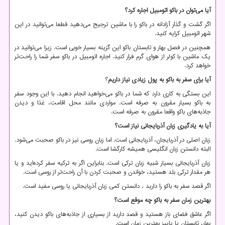
آیا می‌توان در باکو اتومبیل اجاره کرد؟
اگر گشت و گذار آزادانه در باکو را با ماشین ترجیح می‌دهید قطعا می‌توانید در این
شهر اتومبیل کرایه کنید.
همچنین در فصل بهار و تابستان باکو این گزینه بسیار خوبی است. زیرا می‌توانید در
یک ماشین با کولر از هوای گرم فرار کنید. اجاره اتومبیل در باکو سفر شما را راحت‌تر
خواهد کرد.
آیا برای سفر به باکو به پول زیادی نیاز داریم
؟
این بستگی به کاری دارد که شما در باکو می‌خواهید انجام دهید. با این وجود سفر
به باکو بسیار مقرون به صرفه است. مواردی مانند محل اقامت، غذا و دیدن
جاذبه‌های باکو واقعا مقرون به صرفه است.
آیا به یادگیری زبان آذربایجانی نیاز است؟
زبان اصلی در آذربایجان، آذربایجانی است. اما زبان روسی نیز در باکو صحبت می‌شود.
البته دانستن زبان انگلیسی همیشه کارگشا است.
زبان آذربایجانی بسیار شبیه زبان ترکی است. بنابراین اگر به ترکیه سفر کرده‌اید و یا
هر مقدار ترکی بلد هستید، خواندن و صحبت کردن با آن راحت‌تر از روسی است.
اگر قصد سفر به باکو را دارید ، دانستن کمی زبان آذربایجانی یا روسی مفید است.
بهترین زمان سفر به باکو چه موقع است؟
اگر عاشق فضای باز هستید و قصد دارید از بسیاری از جاذبه‌های باکو دیدن کنید،
بهار، تابستان یا پاییز بهترین زمان است.