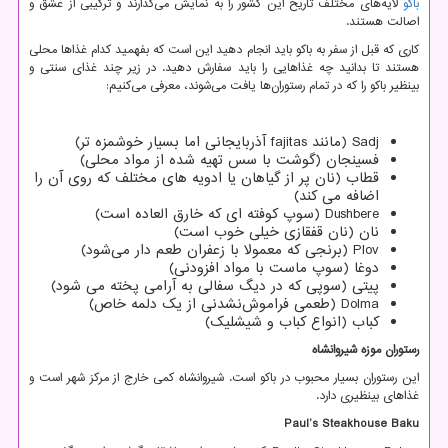
باکو
لایه‌های مختلف تاریخ این کشور را به نمایش می‌گذارند و ترکیبی از عشق و
اصالت هستند.
کاری که قبل از سفر به باکو باید انجام دهید این است که بفهمید کدام غذاها محلی
هستند تا بدانید چه غذاهایی را باید سفارش دهید. در زیر چند غذای سنتی و
بینظیر باکو را که در تمام رستوران‌ها یافت می‌شوند، معرفی می‌کنیم:
Sadj
(مانند
fajitas
آذربایجانی اما بسیار خوشمزه تر)
فسینجان (گوشت با سس تهیه شده از مواد محلی)
قطاب (نان پر از گیاهان یا ادویه های مختلف که روی آن را
اضافه می کند)
Dushbere
(سوپ کوفته ای که خارق العاده است)
نان (نان قفقازی خیلی خوب است)
Plov
(برنجی که معمولا با زعفران طعم دار می‌شود)
دوغا (سوپ ماست با مواد افزودنی)
پیتی (سوپی که در دیگ سفالی به آرامی پخته می شود)
Dolma
(طعمی فراموش‌نشدنی از یک دلمه خاص)
کباب (انواع کباب و شیشلیک)
رستوران موزه شیروانشاه
این رستوران بسیار محبوب در باکو است. شیروانشاه کمی خارج از مرکز شهر است و
غذاهای بینظیری دارد.
Paul’s Steakhouse Baku