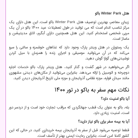
هتل
Winter Park
باکو
زیبای معاصر، بهترین توصیف هتل
Winter Park
باکو است. این هتل دارای یک
مرکز تناسب اندام است که می توانید در طول تعطیلات عید ۱۴۰۰ باکو در آن یک
مربی شخصی استخدام کنید. این هتل همچنین دارای آبگرم، اتاق مدیتیشن و
ماساژ است.
یک رستوران در هتل وینتر پارک وجود دارد که غذاهای خوشمزه و سالنی را سرو
می‌کند که در آن می‌توانید موسیقی و اجرای زنده را همزمان با میل کردن
نوشیدنی‌های گوارا گوش دهید.
اگر می‌خواهید در شهر گشت و گذار کنید، هتل وینتر پارک باکو خدمات اجاره
دوچرخه و اتومبیل را ارائه می‌دهد. بنابراین می‌توانید از مکان‌های دیدنی مشهوری
مانند میدان فواره، موزه نظامی آذربایجان و موزه ملی تاریخ آذربایجان دیدن کنید.
نکات مهم سفر به باکو در تور ۱۴۰۰
آیا باکو امنیت دارد؟
بله، باکو به عنوان یک قطب جهانگردی که مراقب تجارت خود است و از دردسر دور
است، امنیت زیادی دارد.
آیا به بیمه سفر برای باکو نیاز دارید؟
قطعا توصیه می‌شود قبل از سفر به آذربایجان بیمه خریداری کنید. در حالی که این
کشور کاملا امن است، بنابراین رعایت ایمنی بهتر از تأسف است.