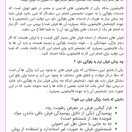
که هر کدام باید توسط یک شخص ماهر انجام شود تا آسیبی به فرش نرسد.
قالیشویی ملکه یکی از قالیشویی های قدیمی و معتبر در شهر تهران است که
خدمات رفوگری را به صورت تخصصی انجام می دهد.اگر که نمی دانید فرش شما
چه زمانی نیاز به هریک از خدمات های رفوگری دارد می توانید این تشخیص را به
عهده کارشناسان قالیشویی ملکه بسپارید،آن ها فرش شما را بررسی می کنند اگر نیاز
به انجام هر یک از خدمات های رفوگری بود آن را به شما اطلاع می دهند.
فرش های دستباف از دسته فرش های بسیار گران قیمت و با ارزش هستند که اگر
دچار پارگی، سوختگی و ... شوند نیازمند رفوگری و ترمیم هستند و باید آن ها به
یک قالیشویی بسپارید که تخصص لازم برای انجام این کار را داشته باشند، که شما
می توانید برای انجام این کار به قالیشویی ملکه اعتماد کنید .
چه زمانی فرش نیاز به رفوگری دارد ؟
یکی از شایع ترین مشکلاتی که برای فرش های به وجود می آید پارگی ها آن است
که حالا در اثر حوادث و اتفاق های مختلف به وجود می آید و حتما برای رفع این
مشکل فرش باید رفو شود، تشخیص اینکه چه زمانی فرش نیاز به رفوگری دارد شاید
در برخی مواد آسان باشد اما شاید بعضی از نکته ها را شما متوجه نشید که در این
صورت باید تشخیص آن را به عهده قالیشویی بسپارید .
دلایلی که باعث پارگی فرش می شود؟
قرار گرفتن فرش در معرض رطوبت زیاد
پوسیدگی (یکی از دلایل پوسیدگی فرش باقی ماندن مواد
شوینده بعد از شستشو است)
جا به جایی یا حمل نقل غیر اصولی
شستشوی فرش به صورت غیر استاندارد و استفاده از روش