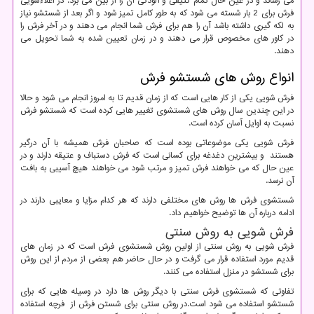
می رساند و در عین حال تمام کثیفی و آلودگی آن را از بین می برد. در اعلاءشویی
فرش برای 2 بار شسته می شود که به طور کامل تمیز شود و اگر بعد از شستشو نیاز
به لکه گیری داشته باشد آن را هم برای فرش شما انجام می دهند و در آخر فرش را
در کاور های مخصوص قرار می دهند و در زمان تعیین شده به شما تحویل می
دهند.
انواع روش های شستشو فرش
فرش شویی یکی از کار هایی است که از زمان قدیم تا به امروز انجام می شود و حالا
در این چندین سال روش های شستشوی تغییر هایی کرده است که شستشو فرش
نسبت به اوایل آسان کرده است.
فرش شویی یکی موضوعاتی بوده است که صاحبان فرش همیشه با آن درگیر
هستند و بیشترین دغدغه برای کسانی است که فرش دستباف و عتیقه دارند و در
عین حال که می خواهند فرش تمیز و مرتب شود می خواهند هیچ آسیبی به بافت
آن نرسد.
شستشوی فرش ها روش های مختلفی دارند که هر کدام مزایا و معایبی دارند در
ادامه درباره آن ها توضیح خواهیم داد.
فرش شویی به روش سنتی
فرش شویی به روش سنتی از اولین روش شستشوی فرش است که در زمان های
قدیم مورد استفاده قرار می گرفت و در حال حاضر هم بعضی از مردم از این روش
برای شستشو در منزل استفاده می کنند.
تفاوتی که شستشوی فرش سنتی با دیگر روش ها دارد در وسیله هایی که برای
شستشو استفاده می شود است.در روش سنتی برای شستن فرش از فرچه استفاده