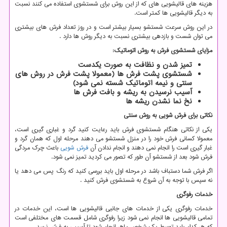
هزینه های قالیشویی های که از این روش برای شستشوی استفاده می کنند نسبت
به دیگر قالیشویی ها کمتر است.
در این روش سرعت شستشو بسیار بیشتر است و در روز تعداد فرش های بیشتری
می توان شست و بازدهی بیشتری نسبت به دیگر روش ها دارد .
مزایای شستشوی فرش به روش اتوماتیک:
تمیز شدن و نظافت به صورت یکدست
شستشوی پشت فرش ها (معمولا پشت فرش در روش های
سنتی و نیمه اتوماتیک شسته نمی شود)
آسیب نرسیدن به ریشه و بافت فرش ها
نخ نما نشدن ریشه ها
نکاتی برای فرش شویی به روش سنتی
یکی از نکاتی هنگام شستشوی فرش باید رعایت کنید گرد و غباری گیری است،
معمولا کسانی فرش خود را در منزل شستشو می دهند مرحله اول که همان گرد و
غبار گیری است را انجام نمی دهند و انجام ندادن آن
فرش شویی
باعث چرک مردگی
فرش شود بعد از شستشو آن طور که تصور می کردید تمیز نمی شود.
اگر فرش شما دستباف باشد در مرحله اول باید بررسی کنید که رنگ پس می دهد یا
نه سپس با توجه به آن شروع به شستشوی فرش کنید .
خدمات رفوگری
خدمات رفوگری یکی از خدمات های جانبی قالیشویی ها است، این خدمات در
تمامی قالیشویی ها انجام نمی شود زیرا رفوگری شامل قسمت های مختلفی است