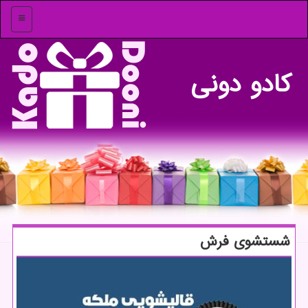
منو
كادو دونی
شستشوی فرش