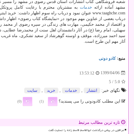
شعبه فروشگاهی کتاب انتشارات آستان قدس رضوی در مشهد را مسیر نخ
مشهد آماده ارائه
خدمات
به مشتریان محترم با رعایت کامل پروتکل 
درباب بعضی از عناوین مهم موجود در «نمایشگاه کتاب رضوی» اظهار داش
و اقتصاد از محمد حکیمی، مهارت های زندگی در سیره رضوی از محمد رضا
سهیلی، امام رضا (ع) در آثار دانشمندان اهل سنت از محمدرضا عطایی، د
سید احمد میرزاده، موقف و اوسنه گوهرشاد از سعید تشکری، ماه غریب من 
آثار مهم این طرح است.
منبع:
كادو دونی
1399/04/06
13:53:12
/ 5
5.0
تگهای خبر:
انتشار
,
خدمات
,
خرید
,
سایت
این مطلب کادودونی را می پسندید؟
(0)
(1)
تازه ترین مطالب مرتبط
عراقچی در پیامی درگذشت ابوالقاسم قاسم زاده را تسلیت گفت