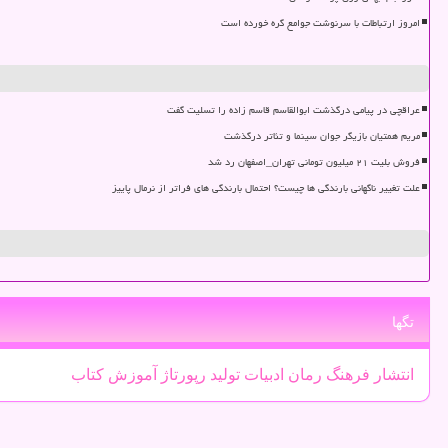
امروز ارتباطات با سرنوشت جوامع گره خورده است
عراقچی در پیامی درگذشت ابوالقاسم قاسم زاده را تسلیت گفت
مریم همتیان بازیگر جوان سینما و تئاتر درگذشت
فروش بلیت ۲۱ میلیون تومانی تهران_اصفهان رد شد
علت تغییر ناگهانی بارندگی ها چیست؟ احتمال بارندگی های فراتر از نرمال پاییز
تگها
انتشار
فرهنگ
رمان
ادبیات
تولید
رپورتاژ
آموزش
كتاب