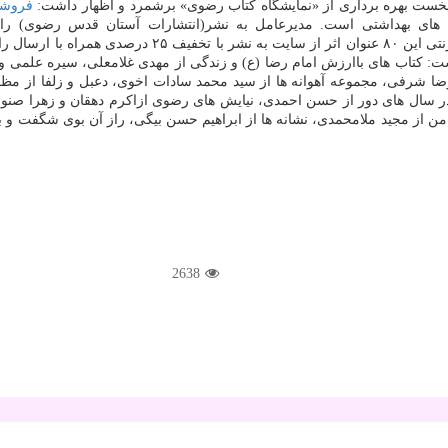
ست بهره برداری از «نمایشگاه کتاب رضوی» برشمرد و اظهار داشت:
فروشگ
های بهداشتی است. مدیرعامل به نشر(انتشارات آستان قدس رضوی) راه 
www.taaghche.com عنوان نمود و درباب راه سوم اظهار داشت:
ت: کتاب های باارزش امام رضا (ع) و زندگی از مهدی غلامعلی، سیره علمی و 
 شرفی، مجموعه آهوانه ها از سید محمد سادات اخوی، دعبل و زلفا از مظفر س
ر سال های دور از حسن احمدی، نیایش های رضوی ازاکرم دهقان و زهرا صنوبری،
از مجید ملامحمدی، نشانه ها از ابراهیم حسن بیگی، راز آن بوی شگفت و بیدا
2638