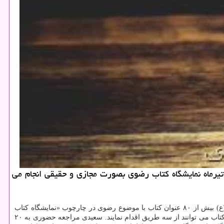
به گزارش كادو دونی مدیرعامل به نشر (انتشارات آستان قدس رضوی) اظهار داشت: بمنظور پاسداشت دهه كرامت از 3 تا 13تیرماه نمایشگاه كتاب رضوی بصورت مجازی و حقیقی انجام می
به گزارش کادو دونی به نقل از روابط عمومی به نشر، حسین سعیدی اضافه کرد: همزمان با ایام ولادت حضرت فاطمه معصومه (س) و حضرت رضا (ع) بیش از ۸۰ عنوان کتاب با موضوع رضوی در چارچوب «نمایشگاه کتاب
رضوی» با تخفیف ویژه عرضه می شود. وی با اعلان اینکه تخفیف در نظر گرفته شده برای این عناوین ۲۵ درصد می باشد، افزود: علاقمندان جهت تهیه کتاب می توانند از سه طریق اقدام نمایند. سعیدی مراجعه حضوری به ۲۰