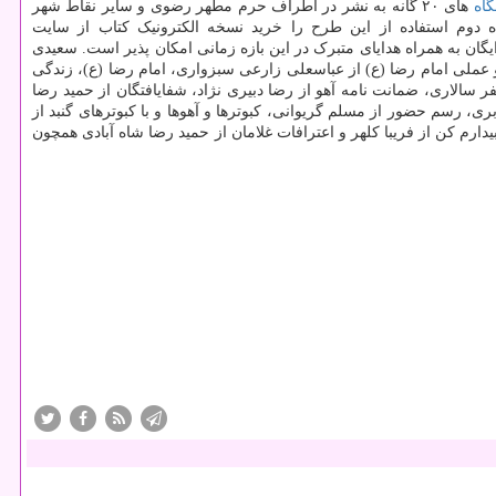
اه
های ۲۰ گانه به نشر در اطراف حرم مطهر رضوی و سایر نقاط شهر
دوم استفاده از این طرح را خرید نسخه الکترونیک کتاب از سایت
 خرید اینترنتی این ۸۰ عنوان اثر از سایت به نشر با تخفیف ۲۵ درصدی همراه با ارسال رایگان به همراه هدایای متبرک در این بازه زمانی امکان پذیر است. سعیدی
عملی امام رضا (ع) از عباسعلی زارعی سبزواری، امام رضا (ع)، زندگی
الاری، ضمانت نامه آهو از رضا دبیری نژاد، شفایافتگان از حمید رضا
 رسم حضور از مسلم گریوانی، کبوترها و آهوها و با کبوترهای گنبد از
رم کن از فریبا کلهر و اعترافات غلامان از حمید رضا شاه آبادی همچون