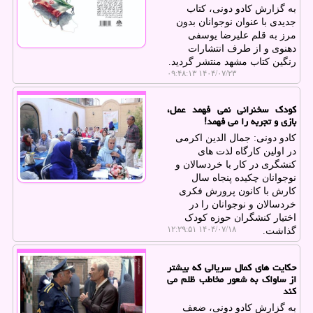
به گزارش کادو دونی، کتاب
جدیدی با عنوان نوجوانان بدون
مرز به قلم علیرضا یوسفی
دهنوی و از طرف انتشارات
رنگین کتاب مشهد منتشر گردید.
۱۴۰۴/۰۷/۲۳ ۰۹:۴۸:۱۳
کودک سخنرانی نمی فهمد عمل،
بازی و تجربه را می فهمد!
کادو دونی: جمال الدین اکرمی
در اولین کارگاه لذت های
کنشگری در کار با خردسالان و
نوجوانان چکیده پنجاه سال
کارش با کانون پرورش فکری
خردسالان و نوجوانان را در
اختیار کنشگران حوزه کودک
۱۴۰۴/۰۷/۱۸ ۱۲:۲۹:۵۱
گذاشت.
حکایت های کمال سریالی که بیشتر
از ساواک به شعور مخاطب ظلم می
کند
به گزارش کادو دونی، ضعف