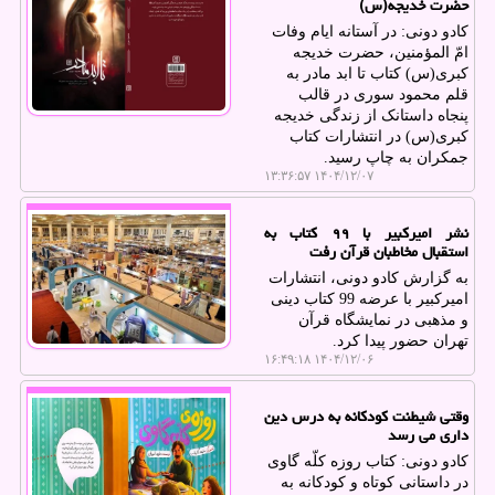
حضرت خدیجه(س)
کادو دونی: در آستانه ایام وفات
امّ المؤمنین، حضرت خدیجه
کبری(س) کتاب تا ابد مادر به
قلم محمود سوری در قالب
پنجاه داستانک از زندگی خدیجه
کبری(س) در انتشارات کتاب
جمکران به چاپ رسید.
۱۴۰۴/۱۲/۰۷ ۱۳:۳۶:۵۷
نشر امیرکبیر با ۹۹ کتاب به
استقبال مخاطبان قرآن رفت
به گزارش کادو دونی، انتشارات
امیرکبیر با عرضه 99 کتاب دینی
و مذهبی در نمایشگاه قرآن
تهران حضور پیدا کرد.
۱۴۰۴/۱۲/۰۶ ۱۶:۴۹:۱۸
وقتی شیطنت کودکانه به درس دین
داری می رسد
کادو دونی: کتاب روزه کلّه گاوی
در داستانی کوتاه و کودکانه به