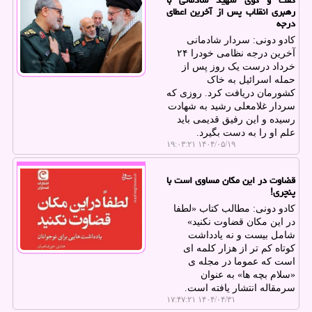
گفت و گوی شهید شادمانی با
رهبری انقلاب پس از آخرین اعطای
درجه
کادو دونی: سردار شادمانی
آخرین درجه نظامی خودرا ۲۴
خرداد درست یک روز پس از
حمله اسرائیل به خاک
کشورمان دریافت کرد. روزی که
سردار غلامعلی رشید به شهادت
رسیده و این رفیق قدیمی باید
علم او را به دست بگیرد.
۱۴۰۴/۰۵/۱۹ ۱۹:۰۳:۲۱
قضاوت در این مکان مساوی است با
پنچری!
کادو دونی: مطالب کتاب «لطفا
در این مکان قضاوت نکنید»
شامل بیست و نه یادداشت
کوتاه کم تر از هزار کلمه ای
است که عموما در مجله ی
«سلام بچه ها» به عنوان
سرمقاله انتشار یافته است.
۱۴۰۴/۰۴/۳۱ ۱۷:۴۷:۲۱