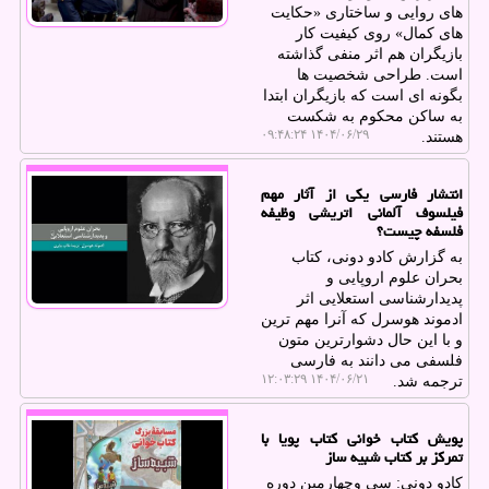
های روایی و ساختاری «حکایت
های کمال» روی کیفیت کار
بازیگران هم اثر منفی گذاشته
است. طراحی شخصیت ها
بگونه ای است که بازیگران ابتدا
به ساکن محکوم به شکست
۱۴۰۴/۰۶/۲۹ ۰۹:۴۸:۲۴
هستند.
انتشار فارسی یکی از آثار مهم
فیلسوف آلمانی اتریشی وظیفه
فلسفه چیست؟
به گزارش کادو دونی، کتاب
بحران علوم اروپایی و
پدیدارشناسی استعلایی اثر
ادموند هوسرل که آنرا مهم ترین
و با این حال دشوارترین متون
فلسفی می دانند به فارسی
۱۴۰۴/۰۶/۲۱ ۱۲:۰۳:۲۹
ترجمه شد.
پویش کتاب خوانی کتاب پویا با
تمرکز بر کتاب شبیه ساز
کادو دونی: سی وچهارمین دوره