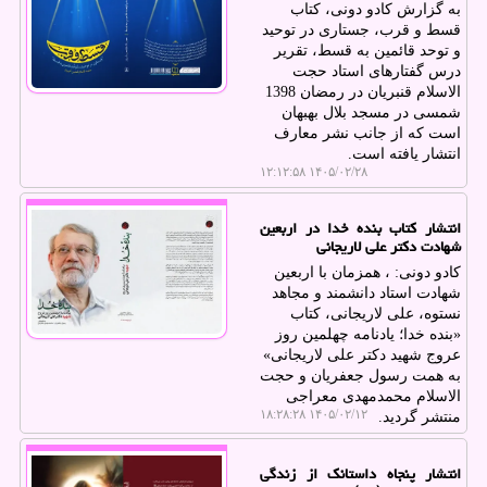
به گزارش کادو دونی، کتاب
قسط و قرب، جستاری در توحید
و توحد قائمین به قسط، تقریر
درس گفتارهای استاد حجت
الاسلام قنبریان در رمضان 1398
شمسی در مسجد بلال بهبهان
است که از جانب نشر معارف
انتشار یافته است.
۱۴۰۵/۰۲/۲۸ ۱۲:۱۲:۵۸
انتشار کتاب بنده خدا در اربعین
شهادت دکتر علی لاریجانی
کادو دونی: ، همزمان با اربعین
شهادت استاد دانشمند و مجاهد
نستوه، علی لاریجانی، کتاب
«بنده خدا؛ یادنامه چهلمین روز
عروج شهید دکتر علی لاریجانی»
به همت رسول جعفریان و حجت
الاسلام محمدمهدی معراجی
۱۴۰۵/۰۲/۱۲ ۱۸:۲۸:۲۸
منتشر گردید.
انتشار پنجاه داستانک از زندگی