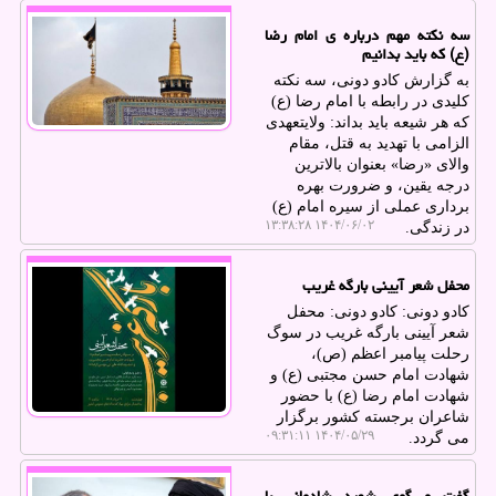
سه نکته مهم درباره ی امام رضا
(ع) که باید بدانیم
به گزارش کادو دونی، سه نکته
کلیدی در رابطه با امام رضا (ع)
که هر شیعه باید بداند: ولایتعهدی
الزامی با تهدید به قتل، مقام
والای «رضا» بعنوان بالاترین
درجه یقین، و ضرورت بهره
برداری عملی از سیره امام (ع)
۱۴۰۴/۰۶/۰۲ ۱۳:۳۸:۲۸
در زندگی.
محفل شعر آیینی بارگه غریب
کادو دونی: کادو دونی: محفل
شعر آیینی بارگه غریب در سوگ
رحلت پیامبر اعظم (ص)،
شهادت امام حسن مجتبی (ع) و
شهادت امام رضا (ع) با حضور
شاعران برجسته کشور برگزار
۱۴۰۴/۰۵/۲۹ ۰۹:۳۱:۱۱
می گردد.