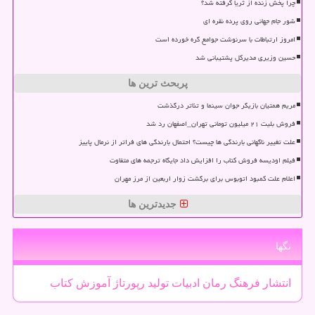
چرا پخش زنده از ثریا گرفته شد؟
شور جام جهانی روی پرده نقره ای
امروز ارتباطات با سرنوشت جوامع گره خورده است
حسین وزیری مدیرکل پشتیبانی شد
پربحث ترین ها
مریم همتیان بازیگر جوان سینما و تئاتر درگذشت
فروش بلیت ۲۱ میلیون تومانی تهران_اصفهان رد شد
علت تغییر ناگهانی بارندگی ها چیست؟ احتمال بارندگی های فراتر از نرمال پاییز
فیلم اودیسه فروش کتاب را افزایش داد جایگاه ترجمه های متفاوت
اعلام علت کمبود اتوبوس برای برگشت زوار اربعین از مرز مهران
جدیدترین ها
تگها
انتشار
فرهنگ
رمان
ادبیات
تولید
رپورتاژ
آموزش
كتاب