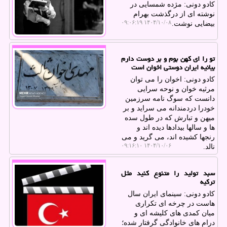
کادو دونی: مژده شمسایی در
نوشته ای از درگذشت بهرام
۱۴۰۴/۱۰/۰۸ ۰۹:۰۶:۱۹
بیضایی نوشت.
تو را ای کهن بوم و بر دوست دارم
بیانیه ایران دوستی اخوان است
کادو دونی: اخوان را می توان
مرثیه خوان و نوحه سرایی
دانست که سوگ نامه سرزمین
خودرا دردمندانه می سراید و بر
میهن و تبارش که در طول سده
ها و سالها بیدادها دیده اند و
رنجها کشیده اند، می گرید و می
۱۴۰۴/۱۰/۰۶ ۰۹:۱۶:۱۰
نالد.
سبد تولید را متنوع کنید مثل
ترکیه
کادو دونی: سینمای ایران سال
هاست در چرخه ای تکراری
میان کمدی های کلیشه ای و
درام های خانوادگی گرفتار شده؛