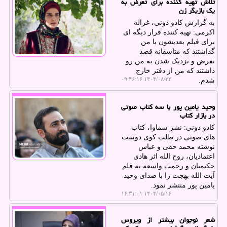
تلاش تهیه کننده برای تعرض به
یک بازیگر زن
به گزارش کادو دونی، غزاله
اکرمی: تهیه کننده قرار دیگه ای
برای فیلم بعدیشون با من
گذاشتند که متاسفانه قصد
تعرض و نزدیک شدن به من رو
داشتند که من از دفتر خارج
۱۴۰۴/۰۸/۲۲ ۰۹:۴۶:۱۶
شدم.
وحید یامین پور با سه کتاب صوتی
در بازار کتاب
کادو دونی: نشر سماوا، کتاب
های صوتی در طلب کوی دوست
نوشته محمد حقی و عباس
اعتمادیان، روح الله اثر هادی
حکیمیان و رحمت واسعه به قلم
آیت الله بهجت را با صدای وحید
یامین پور منتشر نمود.
۱۴۰۴/۰۵/۱۶ ۱۶:۳۱:۰۱
شعر نوجوان بیشتر از ویروس