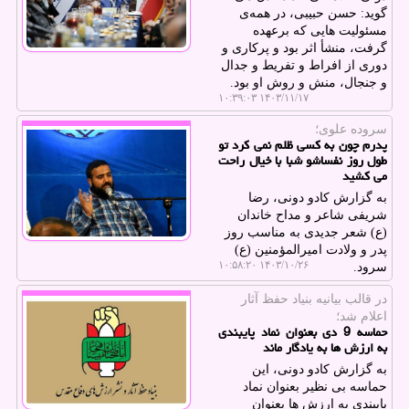
گوید: حسن حبیبی، در همه‌ی
مسئولیت هایی که برعهده
گرفت، منشأ اثر بود و پرکاری و
دوری از افراط و تفریط و جدال
و جنجال، منش و روش او بود.
۱۴۰۳/۱۱/۱۷ ۱۰:۳۹:۰۳
سروده علوی؛
پدرم چون به کسی ظلم نمی کرد تو
طول روز نفساشو شبا با خیال راحت
می کشید
به گزارش کادو دونی، رضا
شریفی شاعر و مداح خاندان
(ع) شعر جدیدی به مناسب روز
پدر و ولادت امیرالمؤمنین (ع)
۱۴۰۳/۱۰/۲۶ ۱۰:۵۸:۲۰
سرود.
در قالب بیانیه بنیاد حفظ آثار
اعلام شد؛
حماسه 9 دی بعنوان نماد پایبندی
به ارزش ها به یادگار ماند
به گزارش کادو دونی، این
حماسه بی نظیر بعنوان نماد
پایبندی به ارزش ها بعنوان