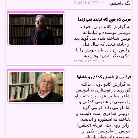
۱۴۰۲/۱۰/۲۰ ۱۴:۵۶:۱۴
نگه داشتیم.
مردی که هیچ گاه لبخند نمی زند!
به گزارش کادو دونی، حنیف
قریشی نویسنده و فیلمنامه
نویس شناخته شده می گوید بعد
از حادثه تلخی که سال قبل
برایش رخ داده باید خویش را با
«یکی دیگر شدن» وفق دهد.
۱۴۰۲/۱۰/۰۸ ۱۸:۲۹:۰۷
ترکیبی از شفیعی کدکنی و شاملو!
به گزارش کادو دونی، یدالله
گودرزی در نوشتاری به آدونیس،
شاعر معاصر عرب پرداخته و او
را تلفیقی از شفیعی کدکنی و
شاملو می داند. او می گوید:
آدونیس شاعری است دلبسته و
دلباخته به اسطوره و اندیشه،
ازاین روی حتی فرنام (تخلص)
خویش را «آدونیس» یکی از
اسطوره های جهان باستان