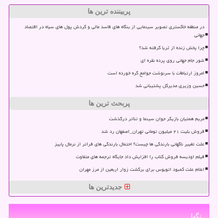
پربیننده ترین ها
در منطقه خاکستری تصویر سینمایی از بنگاه های فاسد مالی و گردش پول های سیاه در اقتصاد
جهانی
چرا پخش زنده از ثریا گرفته شد؟
شور جام جهانی روی پرده نقره ای
امروز ارتباطات با سرنوشت جوامع گره خورده است
حسین وزیری مدیرکل پشتیبانی شد
پربحث ترین ها
مریم همتیان بازیگر جوان سینما و تئاتر درگذشت
فروش بلیت ۲۱ میلیون تومانی تهران_اصفهان رد شد
علت تغییر ناگهانی بارندگی ها چیست؟ احتمال بارندگی های فراتر از نرمال پاییز
فیلم اودیسه فروش کتاب را افزایش داد جایگاه ترجمه های متفاوت
اعلام علت کمبود اتوبوس برای برگشت زوار اربعین از مرز مهران
جدیدترین ها
تگها