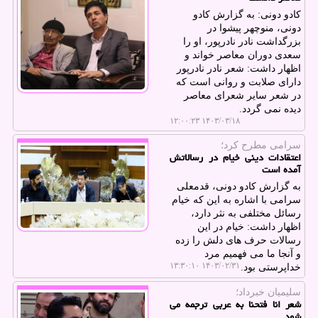
کادو دونی: به گزارش کادو
دونی، منوچهر پیشوا در
بزرگداشت نادر نادرپور، او را
سعدی دوران معاصر خواند و
اظهار داشت: شعر نادر نادرپور
دارای صلابت و روانی است که
در شعر سایر شعرای معاصر
دیده نمی گردد.
۱۴۰۳/۰۳/۱۸ ۱۲:۰۰:۲۳
سرامی مطرح كرد؛
اعتقادات دینی خیام در رسالاتش
آمده است
به گزارش کادو دونی، قدمعلی
سرامی با اشاره به این که خیام
رسائل مختلفی به نثر دارد،
اظهار داشت: خیام در این
رسالات حرف های دلش را زده
و آنجا ما می فهمیم مرد
۱۴۰۳/۰۲/۳۱ ۱۳:۳۰:۱۰
خداپرستی بود.
سلیمیان خبرداد؛
شعر انا فتحنا به عربی ترجمه می
شود