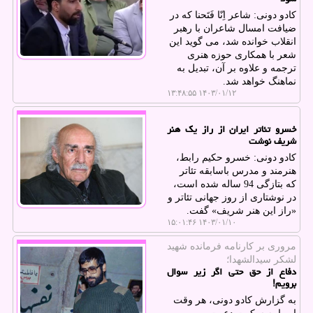
کادو دونی: شاعر اِنّا فَتَحنا که در
ضیافت امسال شاعران با رهبر
انقلاب خوانده شد، می گوید این
شعر با همکاری حوزه هنری
ترجمه و علاوه بر آن، تبدیل به
نماهنگ خواهد شد.
۱۴۰۳/۰۱/۱۲ ۱۳:۴۸:۵۵
خسرو تئاتر ایران از راز یک هنر
شریف نوشت
کادو دونی: خسرو حکیم رابط،
هنرمند و مدرس باسابقه تئاتر
که بتازگی 94 ساله شده است،
در نوشتاری از روز جهانی تئاتر و
«راز این هنر شریف» گفت.
۱۴۰۳/۰۱/۱۰ ۱۵:۰۱:۴۶
مروری بر كارنامه فرمانده شهید
لشكر سیدالشهدا؛
دفاع از حق حتی اگر زیر سوال
برویم!
به گزارش کادو دونی، هر وقت