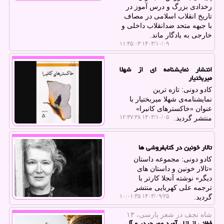
رخدادی بزرگ و درس آموز در
تاریخ انقلاب اسلامی در مصاف
با جبهه متحد ضدانقلاب داخلی و
خارجی به یادگار ماند.
۱۴۰۳/۱۰/۰۹ ۱۱:۴۵:۰۳
انتشار نمایشنامه ای از شهلا
میربختیار
کادو دونی: تازه ترین
نمایشنامه‌ی شهلا میربختیار با
عنوان «خاکسترهای کانبرا»
۱۴۰۳/۱۰/۰۵ ۱۲:۳۷:۳۸
منتشر گردید.
تالار خونین در کتابفروشی ها
کادو دونی: مجموعه داستان
«تالار خونین و داستان های
دیگر» نوشته آنجلا کارتر با
ترجمه علی کهربایی منتشر
۱۴۰۳/۰۹/۲۵ ۱۰:۰۱:۳۵
گردید.
شاه نجف در شعر پارسی، ۱۳
فغانی از ازل آورد مهر حیدر و آل