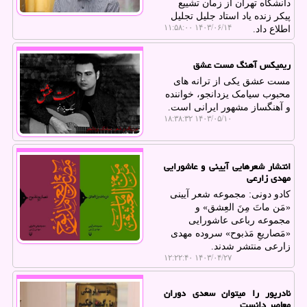
دانشگاه تهران از زمان تشییع
پیکر زنده یاد استاد جلیل تجلیل
۱۴۰۳/۰۶/۱۴ ۱۱:۵۸:۰۰
اطلاع داد.
ریمیکس آهنگ مست عشق
مست عشق یکی از ترانه های
محبوب سیامک یزدانجو، خواننده
و آهنگساز مشهور ایرانی است.
۱۴۰۳/۰۵/۱۰ ۱۸:۳۸:۳۲
انتشار شعرهایی آیینی و عاشورایی
مهدی زارعی
کادو دونی: مجموعه شعر آیینی
«مَن ماتَ مِنَ العِشق» و
مجموعه رباعی عاشورایی
«مَصاریعِ مَذبوح» سروده مهدی
زارعی منتشر شدند.
۱۴۰۳/۰۴/۲۷ ۱۲:۲۲:۴۰
نادرپور را میتوان سعدی دوران
معاصر دانست