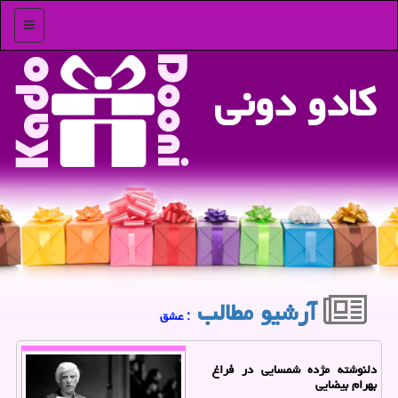
منو
كادو دونی
آرشیو مطالب
: عشق
دلنوشته مژده شمسایی در فراغ
بهرام بیضایی