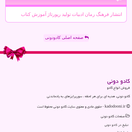
انتشار
فرهنگ
رمان
ادبیات
تولید
رپورتاژ
آموزش
كتاب
صفحه اصلی کادودونی
كادو دونی
فروش انواع کادو
کادو دونی، هدیه ای برای هر لحظه ، سورپرایزهای به یادماندنی
kadodooni.ir - حقوق مادی و معنوی سایت كادو دونی محفوظ است
صفحات كادو دونی
تبلیغ در كادو دونی
درباره ما