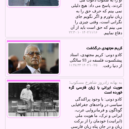
او را به سکوت دعوت می
کردند، پاسخ می داد: هیچ دلیلی
نمی بینم که حرف حق را به
زبان نیاورم و اگر نگویم جای
نگرانی است، وقتی چیزی را
می بینم که حق است باید از آن
۱۴۰۲/۱۱/۱۶ ۲۲:۳۰:۱۰
دفاع نماییم.
کریم مجتهدی درگذشت
کادو دونی: کریم مجتهدی، استاد
پیشکسوت فلسفه در 93 سالگی
۱۴۰۲/۱۰/۲۵ ۱۱:۴۸:۳۳
از دنیا رفت.
به بهانه زادروز شاهرخ مسكوب؛
هویت ایرانی با زبان فارسی گره
خورده است
کادو دونی: با وجود پراکندگی
سیاسی در واحدهای جغرافیایی
گوناگون و فرمانروایی عرب،
ایرانی و ترک، ما هویت ملی
(ایرانیت) خودمان را از برکت
زبان و در جان پناه زبان فارسی