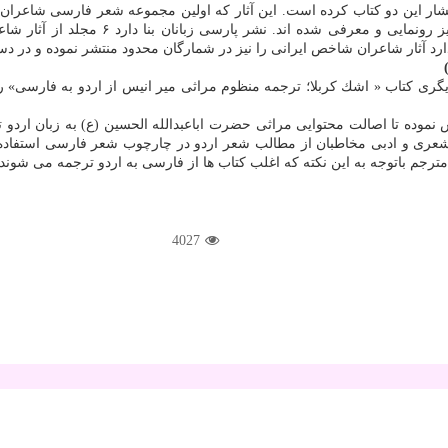
تشار این دو كتاب كرده است. این آثار كه اولین مجموعه شعر فارسی شاعران ن
آكادمی و دانشگاه دهلی و كتابخانه رضا رام
 دارد آثار شاعران شاخص ایرانی را نیز در شمارگان محدود منتشر نموده و در دس
یگری كتاب « اشك كربلا؛ ترجمه منظوم مراثی میر انیس از اردو به فارسی»
 نموده تا اصالت محتوایی مراثی حضرت اباعبدالله الحسین (ع) به زبان اردو 
ری و ادبی مخاطبان از مطالب شعر اردو در چارچوب شعر فارسی استفاده نماید
ترجم باتوجه به این نكته كه اغلب كتاب ها از فارسی به اردو ترجمه می شوند،
4027