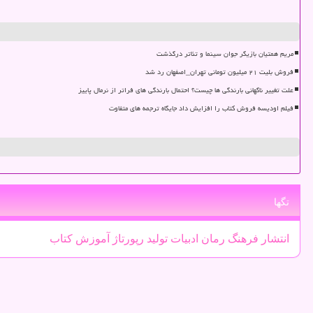
مریم همتیان بازیگر جوان سینما و تئاتر درگذشت
فروش بلیت ۲۱ میلیون تومانی تهران_اصفهان رد شد
علت تغییر ناگهانی بارندگی ها چیست؟ احتمال بارندگی های فراتر از نرمال پاییز
فیلم اودیسه فروش کتاب را افزایش داد جایگاه ترجمه های متفاوت
تگها
انتشار
فرهنگ
رمان
ادبیات
تولید
رپورتاژ
آموزش
كتاب