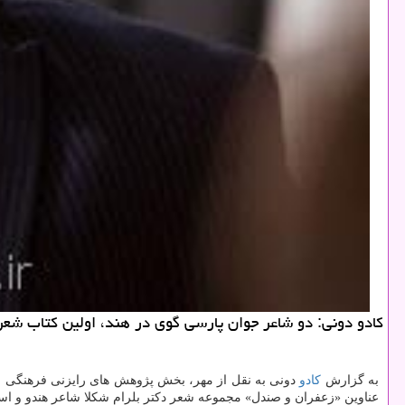
كادو دونی: دو شاعر جوان پارسی گوی در هند، اولین كتاب شعر 
به گزارش
كادو
دونی به نقل از مهر، بخش پژوهش های رایزنی فرهنگی ایرا
عناوین «زعفران و صندل» مجموعه شعر دكتر بلرام شكلا شاعر هندو و است