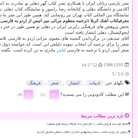
نشر پارسی زبانان ایران با همكاری نشر كتاب گهر دهلی نو مبادرت به ان
نمایشگاه بین المللی كتاب تهران نیز رونمایی كند. همین طور این نشر بنا
معرفیكتاب اشك كربلا (ترجمه منظوم مراثی میر انیس از اردو به فارسی)
بخش پژوهش های فرهنگی رایزنی ایران در دهلی نو همین طور در خبر د
ایجوكیشنال، دهلی انتشار یافته است.
آقای صدیقی در برگرداندن گنجینه های معنوی مراثی اردو به فارسی تلاش
شعر را برای ترجمه آن انتخاب نموده دلیلش این است كه خواسته ذوق شع
شعر آیینی اردو با ترجمه به فارسی
لباس
مادری به تن كرده است. بگفته م
1398/12/03
14:17:52
/ 5
5.0
تگهای خبر:
ادبیات
,
انتشار
,
شعر
,
فرهنگ
این مطلب کادودونی را می پسندید؟
(0)
(1)
تازه ترین مطالب مرتبط
فیلم اودیسه فروش کتاب را افزایش داد جایگاه ترجمه های متفاوت
اربعین به روایت کتاب، بسته پیشنهادی ناشران انقلاب اسلامی معرفی گردید