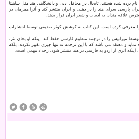
ام برده شده هستند، تابحال در محافل ادبی و دانشگاهی هند مثل ساهیتا
پور و نمایشگاه كتاب دهلی نیز رونمایی و معرفی شده اند. نشر پارسی زبانان بنا دارد ۶ مجلد از آثار شاعران پارسی سرای هند را در دهلی و ایران منتشر كند و آنرا همزمان در
ترس علاقه مندان به ادبیات و شعر ایران قرار بدهد.
 را معرفی كرده است. این كتاب به كوشش كوثر صدیقی توسط انتشارات
توسط میرانیس را در ترجمه منظوم فارسی حفظ كند. اینكه او بجای نثر،
 و معتقد می باشد كه با این ترجمه نه تنها چیزی تغییر نكرده، بلكه
 اینكه اثری از اردو به فارسی در هند منتشر شود، رخداد مهمی است.