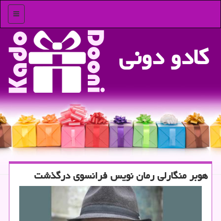
منو
كادو دونی
هوبر منگارلی رمان نویس فرانسوی درگذشت