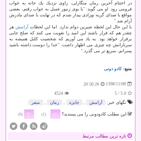
در اختتام آخرین رمان منگارلی، راوی نزدیك یك خانه به خواب
فرومی رود. او می گوید: "با بوی زنبور عسل به خواب رفتم، بعضی
مواقع با صدای گریه نوزادی بیدار شدم كه در نهایت با صدای مادرش
آرام شد."
با این حال این لحظه شیرین دوام ندارد. اما این لحظات
آرامش
هر
چقدر هم كه فرار باشند این امید را تقویت می كنند كه صلح جایی
برقرار خواهد بود. به یاد می آوریم كه شخصیت كلنل همیشه به
سربازانش چه چیزی می اظهار داشت: "خدا را دوست داشته باشید
پسرانم، سریع تر می گذرد."
منبع:
كادو دونی
1398/11/08
20:50:26
4524
/ 5
5.0
تگهای خبر:
آرامش
,
جایزه
,
رمان
,
سفر
این مطلب کادودونی را می پسندید؟
(0)
(1)
تازه ترین مطالب مرتبط