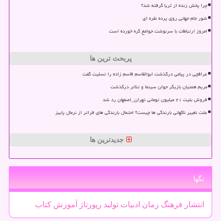
چرا پخش زنده از ثریا گرفته شد؟
شور جام جهانی روی پرده نقره ای
امروز ارتباطات با سرنوشت جوامع گره خورده است
پربحث ترین ها
عراقچی در پیامی درگذشت ابوالقاسم قاسم زاده را تسلیت گفت
مریم همتیان بازیگر جوان سینما و تئاتر درگذشت
فروش بلیت ۲۱ میلیون تومانی تهران_اصفهان رد شد
علت تغییر ناگهانی بارندگی ها چیست؟ احتمال بارندگی های فراتر از نرمال پاییز
جدیدترین ها
تگها
انتشار
فرهنگ
رمان
ادبیات
تولید
رپورتاژ
آموزش
كتاب