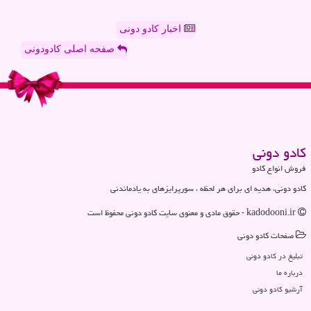
اخبار کادو دونی
صفحه اصلی کادودونی
كادو دونی
فروش انواع کادو
کادو دونی، هدیه ای برای هر لحظه ، سورپرایزهای به یادماندنی
kadodooni.ir - حقوق مادی و معنوی سایت كادو دونی محفوظ است
صفحات كادو دونی
تبلیغ در كادو دونی
درباره ما
آرشیو كادو دونی