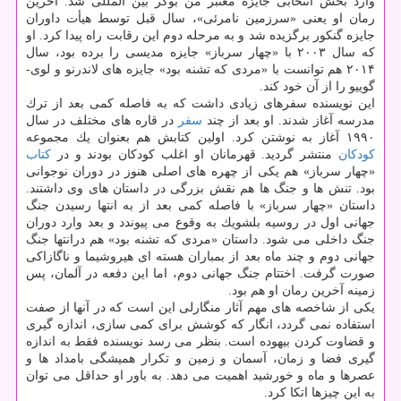
وارد بخش انتخابی جایزه معتبر من بوكر بین المللی شد. آخرین
رمان او یعنی «سرزمین نامرئی»، سال قبل توسط هیأت داوران
جایزه گنكور برگزیده شد و به مرحله دوم این رقابت راه پیدا كرد. او
كه سال ۲۰۰۳ با «چهار سرباز» جایزه مدیسی را برده بود، سال
۲۰۱۴ هم توانست با «مردی كه تشنه بود» جایزه های لاندرنو و لوی-
گوییو را از آن خود كند.
این نویسنده سفرهای زیادی داشت كه به فاصله كمی بعد از ترك
مدرسه آغاز شدند. او بعد از چند
سفر
در قاره های مختلف در سال
۱۹۹۰ آغاز به نوشتن كرد. اولین كتابش هم بعنوان یك مجموعه
كودكان
منتشر گردید. قهرمانان او اغلب كودكان بودند و در
كتاب
«چهار سرباز» هم یكی از چهره های اصلی هنوز در دوران نوجوانی
بود. تنش ها و جنگ ها هم نقش بزرگی در داستان های وی داشتند.
داستان «چهار سرباز» با فاصله كمی بعد از به انتها رسیدن جنگ
جهانی اول در روسیه بلشویك به وقوع می پیوندد و بعد وارد دوران
جنگ داخلی می شود. داستان «مردی كه تشنه بود» هم درانتها جنگ
جهانی دوم و چند ماه بعد از بمباران هسته ای هیروشیما و ناگازاكی
صورت گرفت. اختتام جنگ جهانی دوم، اما این دفعه در آلمان، پس
زمینه آخرین رمان او هم بود.
یكی از شاخصه های مهم آثار منگارلی این است كه در آنها از صفت
استفاده نمی گردد، انگار كه كوشش برای كمی سازی، اندازه گیری
و قضاوت كردن بیهوده است. بنظر می رسد نویسنده فقط به اندازه
گیری فضا و زمان، آسمان و زمین و تكرار همیشگی بامداد ها و
عصرها و ماه و خورشید اهمیت می دهد. به باور او حداقل می توان
به این چیزها اتكا كرد.