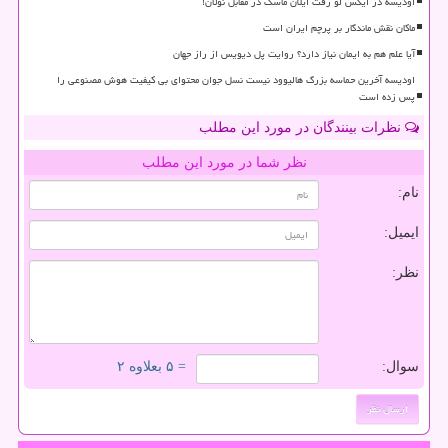
اودیسه در ایکس لو رفت ایلان ماسک در مقابل نولان!
ماکان نقش ماندگار بر پرچم ایران است
آیا علم هم به ایمان نیاز دارد؟ روایت پل دیویس از راز جهان
اودیسه آخرین حماسه بزرگ هالیوود نیست نسل جوان محتوای بی کیفیت هوش مصنوعی را
پس زده است
نظرات بینندگان در مورد این مطلب
نظر شما در مورد این مطلب
نام:
ایمیل:
نظر:
سوال:
= ۵ بعلاوه ۲