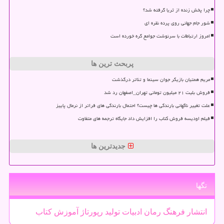
چرا پخش زنده از ثریا گرفته شد؟
شور جام جهانی روی پرده نقره ای
امروز ارتباطات با سرنوشت جوامع گره خورده است
پربحث ترین ها
مریم همتیان بازیگر جوان سینما و تئاتر درگذشت
فروش بلیت ۲۱ میلیون تومانی تهران_اصفهان رد شد
علت تغییر ناگهانی بارندگی ها چیست؟ احتمال بارندگی های فراتر از نرمال پاییز
فیلم اودیسه فروش کتاب را افزایش داد جایگاه ترجمه های متفاوت
جدیدترین ها
تگها
انتشار
فرهنگ
رمان
ادبیات
تولید
رپورتاژ
آموزش
كتاب