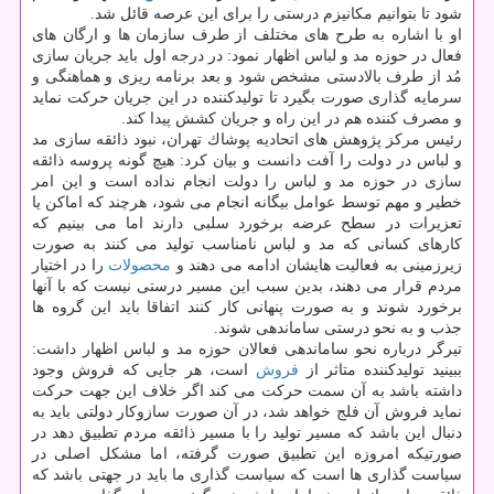
شود تا بتوانیم مكانیزم درستی را برای این عرصه قائل شد.
او با اشاره به طرح های مختلف از طرف سازمان ها و ارگان های
فعال در حوزه مد و لباس اظهار نمود: در درجه اول باید جریان سازی
مُد از طرف بالادستی مشخص شود و بعد برنامه ریزی و هماهنگی و
سرمایه گذاری صورت بگیرد تا تولیدكننده در این جریان حركت نماید
و مصرف كننده هم در این راه و جریان كشش پیدا كند.
رئیس مركز پژوهش های اتحادیه پوشاك تهران، نبود ذائقه سازی مد
و لباس در دولت را آفت دانست و بیان كرد: هیچ گونه پروسه ذائقه
سازی در حوزه مد و لباس را دولت انجام نداده است و این امر
خطیر و مهم توسط عوامل بیگانه انجام می شود، هرچند كه اماكن یا
تعزیرات در سطح عرضه برخورد سلبی دارند اما می بینیم كه
كارهای كسانی كه مد و لباس نامناسب تولید می كنند به صورت
زیرزمینی به فعالیت هایشان ادامه می دهند و
محصولات
را در اختیار
مردم قرار می دهند، بدین سبب این مسیر درستی نیست كه با آنها
برخورد شوند و به صورت پنهانی كار كنند اتفاقا باید این گروه ها
جذب و به نحو درستی ساماندهی شوند.
تیرگر درباره نحو ساماندهی فعالان حوزه مد و لباس اظهار داشت:
ببینید تولیدكننده متاثر از
فروش
است، هر جایی كه فروش وجود
داشته باشد به آن سمت حركت می كند اگر خلاف این جهت حركت
نماید فروش آن فلج خواهد شد، در آن صورت سازوكار دولتی باید به
دنبال این باشد كه مسیر تولید را با مسیر ذائقه مردم تطبیق دهد در
صورتیكه امروزه این تطبیق صورت گرفته، اما مشكل اصلی در
سیاست گذاری ها است كه سیاست گذاری ما باید در جهتی باشد كه