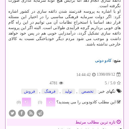
ذائقه سازی انجام دهد اما برایش هیچ گونه سرمایه گذاری صورت
نگرفته است.
او با اشاره به پروسه قدرتمند شدن ذائقه سازی در كشور اشاره
كرد: اگر دولت سرمایه فرهنگی مناسبی را در اختیار این مسئله
قرار دهد اساسا با استخراج نظامات آن می توانیم در این راه گام
های خوبی برداریم گرچه فرآیندی طولانی است. البته اگر این پروسه
ذائقه سازی تشكیل گردد، درآمدزایی خوبی هم در پس خود خواهد
داشت و موجب می شود مردم دیگر خودباختگی نسبت به كالای
خارجی نداشته باشند.
منبع:
كادو دونی
1398/09/12
14:44:42
4781
/ 5
5.0
تگهای خبر:
تخصص
,
تولید
,
فرهنگ
,
فروش
این مطلب کادودونی را می پسندید؟
(0)
(1)
تازه ترین مطالب مرتبط