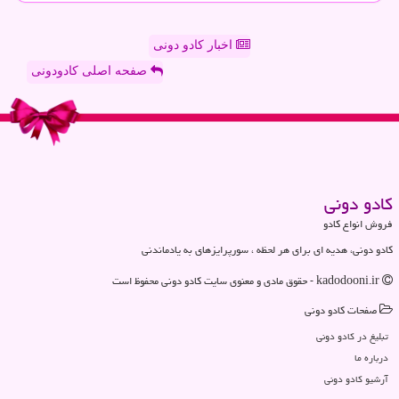
اخبار کادو دونی
صفحه اصلی کادودونی
كادو دونی
فروش انواع کادو
کادو دونی، هدیه ای برای هر لحظه ، سورپرایزهای به یادماندنی
kadodooni.ir - حقوق مادی و معنوی سایت كادو دونی محفوظ است
صفحات كادو دونی
تبلیغ در كادو دونی
درباره ما
آرشیو كادو دونی