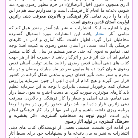
آثاری همچون «عیون اخبار الرضا(ع)» در حرم مطهر رضوی بهره مند
شویم، دغدغه ما انجام كار فرهنگی است و امیدواریم شما هم در این
راه ما را یاری نمایید.
كار فرهنگی و بالابردن معرفت دینی زائرین
اولویت آستان قدس رضوی است
وی با اشاره به اینكه انتشارات به نشر باید آنقدر مقتدر عمل كند كه
تمامی آثار
انتشار
یافته این انتشارات مورد استقبال گسترده
مخاطبان قرار گیرد، اظهار داشت: نگاه آماری و كمی در كارهای
فرهنگی یك آفت است، در آستان قدس رضوی به كمیت اصلا توجه
نمی نماییم به نحوی كه حتی حاضر هستیم در سال یك كتاب منتشر
نماییم اما آن یك اثر فاخر و اثرگذار باشد تا حضرت آقا از هر جهت
كتاب های دینی آستان قدس رضوی را تایید نمایند. تولیت آستان قدس
رضوی عنوان كرد: ده ها میلیون نفر در ماه مبارك رمضان و دو ماه
محرم و صفر تحت تأثیر فضای دینی و مذهبی شكل گرفته در كشور
قرار می گیرند و هیچ كدام از ادیان الهی از چنین سرمایه پرارزش
سخنان ائمه برخوردار نیست، بنابراین با توجه به این سرمایه عظیم
باید كارهای موثرتری صورت گیرد، ما دست احتیاج به سوی شما دراز
می نماییم، هدف اصلی و شعار را كار فرهنگی و بالابردن معرفت
دینی زائرین قرار داده ایم، باید برای حضور زائرین در مشهد الرضا
برنامه ریزی داشته باشیم و این امر تنها از راه كار فرهنگی انجام
پذیر است.
لزوم توجه به «مخاطب گستری»، «اثر بخشی» و
«فرهنگ گستری» در تولید آثار رضوی
در ادامه این نشست صمیمی بعضی از نویسندگان كتاب های دینی
انتشارات به نشر به بیان دغدغه ها و پیشنهادات خود برای بسط آثار