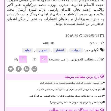
محمدرضا سرشار، سید محمد سادات اخوی، محسن مومنی شریف،
حجت الاسلام غلامرضا حیدری ابهری، محمد میركیانی، علی اكبر
والایی، راضیه تجار، كامران پارسی نژاد، منیژه آرمین، مجید
ملامحمدی، مریم عرفانیان و تعدادی از اهالی فرهنگ و ادب خراسان
به همراه مدیرعامل و معاونان انتشارات به نشر از دیگر اعضای
حاضر در این جلسه صمیمانه بودند.
1398/08/09
19:08:39
4401
/ 5
5.0
تگهای خبر:
ادبیات
,
انتشار
,
تصویر
,
تولید
این مطلب کادودونی را می پسندید؟
(0)
(1)
تازه ترین مطالب مرتبط
عراقچی در پیامی درگذشت ابوالقاسم قاسم زاده را تسلیت گفت
فیلم اودیسه فروش کتاب را افزایش داد جایگاه ترجمه های متفاوت
اربعین به روایت کتاب، بسته پیشنهادی ناشران انقلاب اسلامی معرفی گردید
اودیسه در ایکس لو رفت ایلان ماسک در مقابل نولان!
نظرات بینندگان در مورد این مطلب