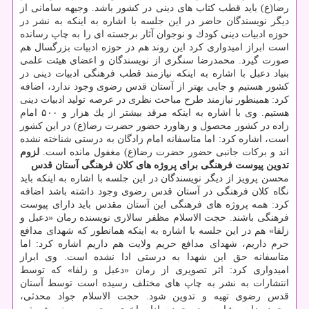
رضا(ع) باید قطب كتاب های دینی در كشور باشد. وجیهه سامانی از
دیگر نویسندگان حاضر در این جلسه با اشاره به اینكه به نشر در
حوزه ادبیات دینی كودك و نوجوان آثار برجسته ای را به چاپ رسانده
است ابراز امیدواری كرد این روند هم در حوزه ادبیات بزرگسال هم
صورت گیرد. محمدرضا سنگری از نویسندگان و اعضای هیئت علمی
بنیاد دعبل با اشاره به اینكه نیازمند قطب فرهنگی ادبیات دینی در
كشور هستیم و جایی بهتر از آستان قدس رضوی وجود ندارد، اضافه
كرد: همینطور نیازمند طرح مباحث نظری در عرصه تولید ادبیات دینی
هستیم. وی با اشاره به اینكه مرقد بیشتر از یك هزار و ۵۰۰ امام
زاده در كشور محصول و رهاورد حضور حضرت رضا(ع) در این كشور
است، اشاره كرد: اما متاسفانه امام زادگان به درستی شناخته نشده
اند و بركات جانبی حضور حضرت رضا(ع) مغفول مانده است.
لزوم
تدوین پیوست فرهنگی برای پروژه های كلان فرهنگی آستان قدس
محسن پرویز از دیگر نویسندگان در این جلسه با اشاره به اینكه باید
نگاه كلان فرهنگی در آستان قدس رضوی وجود داشته باشد اضافه
كرد: همه پروژه های فرهنگی این آستان مقدس باید دارای پیوست
فرهنگی باشند. حجت الاسلام مظفر سالاری نویسنده رمان «دعبل و
زلفا» هم در این جلسه با اشاره به اینكه همانطور كه شهدای مدافع
حرم داریم، شهدای مدافع حریم ولایت هم داریم اشاره كرد: اما
متاسفانه حق این شهدا به درستی ادا نشده است. وی ابراز
امیدواری كرد: اثر تصویری از رمان «دعبل و زلفا» كه توسط
انتشارات به نشر به چاپ های مختلف رسیده است توسط آستان
قدس رضوی تهیه و تدوین شود. حجت الاسلام جواد محدثی،