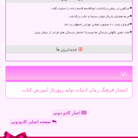
عراقچی در پیامی درگذشت ابوالقاسم قاسم زاده را تسلیت گفت
مریم همتیان بازیگر جوان سینما و تئاتر درگذشت
فروش بلیت ۲۱ میلیون تومانی تهران_اصفهان رد شد
علت تغییر ناگهانی بارندگی ها چیست؟ احتمال بارندگی های فراتر از نرمال پاییز
جدیدترین ها
تگها
انتشار
فرهنگ
رمان
ادبیات
تولید
رپورتاژ
آموزش
كتاب
اخبار کادو دونی
صفحه اصلی کادودونی