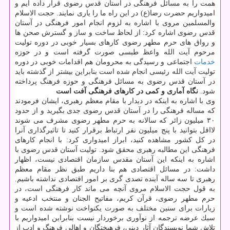
همت را به مسائل فرهنگی در آستان قدس رضوی قرار داده ایم و
امیدواریم حضرت رضا(ع) در این راه ما را یاری نمایند. حجت الاسلام
والمسلمین مروی با اشاره به لزوم انجام امور فرهنگی در آستان
قدس رضوی اشاره كرد: از لحاظ ساخت و ساز و گسترش صحن ها
و رواق های حرم مطهر رضوی كارهای بسیار خوبی در دوره تولیت
مرحوم آیت الله واعظ طبسی صورت گرفته است و در حوزه
خدمات
اجتماعی و رسیدگی به محرومان هم اقدامات خوبی در دوره
تولیت آیت الله رئیسی انجام شده است بنابراین بیشتر از گذشته باید
در آستان قدس رضوی به مسائل فرهنگی و حوزه فرهنگ پرداخته
شود.
نگاه آماری و كمی در كارهای فرهنگی آفت است
وی با اشاره به اینكه در دیدار با مقام معظم رهبری، ایشان فرمودند
كه مساله فرهنگی را در آستان قدس رضوی جدی بگیرید و از حدود
۳۰ میلیون زائر كه سالانه به حرم مطهر رضوی مشرف می شوند
لااقل بتوانید با پنج میلیون نفر ارتباط برقرار كنید تا تاثیرگذاری آنرا
در كل كشور مشاهده كنید، ابراز امیدواری كرد: با انجام كارهای
فرهنگی این مطالبه رهبری محقق شود. تولیت آستان قدس رضوی با
اشاره به اینكه این آستان مقدس سازمان اقتصادی نیست، اظهار
داشت: در مسائل اقتصادی هم بنا داریم طبق نظر مقام معظم
رهبری تا سه ساله آینده تصدی گری بر امور اقتصادی نداشته باشیم.
به قول حجت الاسلام مروی آنچه می ماند كار فرهنگی است، در
حرم مطهر رضوی، قرآن كریم، مفاتیح الجنان و منتخب ادعیه و
زیارات برای سنین مختلف به صورت یكنواخت نوشته شده است و
سبك عرضه ترجمه از نوآوری برخوردار نیست بنابراین امیدواریم با
تلاش شما نویسندگان آثار دینی، فرهیختگان و اهالی فرهنگ و ادب از