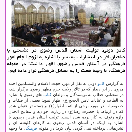
كادو دونی: تولیت آستان قدس رضوی در نشستی با
صاحبان اثر در انتشارات به نشر با اشاره به لزوم انجام امور
فرهنگی در آستان قدس رضوی اظهار داشت: در مقوله
فرهنگ، ما وجهه همت را به مسائل فرهنگی قرار داده ایم.
به گزارش
كادو
دونی به نقل از مهر، حجت الاسلام والمسلمین احمد
مروی در این دیدار كه در تالار ولایت حرم مطهر رضوی برگزار شد،
در سخنانی خطاب به نویسندگان و مولفان
كتاب
های رضوی با اشاره
به الطاف و عنایات ثامن الحجج(ع) اظهار نمود: بعضی از صفات و
خصوصیات در مورد برخی از ائمه اطهار(ع) برجسته تر عنوان شده
كه در ارتباط با حضرت رضا(ع) در زیارت جوادیه و مفاتیح الجنان
واژه رئوف به كار برده شده است. تولیت آستان قدس رضوی با
اشاره به اینكه در آستان قدس رضوی به كارهای كلیشه ای و
تشریفاتی پرداخته نمی گردد، بیان كرد: در مقوله
فرهنگ
، ما وجهه