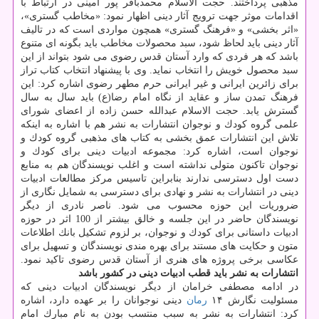
مذهبی پرداختند. حجت الاسلام محمدباقر پور امینی در ارتباط با
اقدامات موثر جهت ترویج آثار دینی اظهار نمود: «مخاطب گستری»،
«اثر بخشی» و «فرهنگ گستری» همچون مواردی است كه در تالیف
آثار دینی باید لحاظ شود، سبد محصولات مخاطب باید بگونه ای متنوع
باشد كه هر فردی كه وارد آستان قدس رضوی می شود بتواند از این
سبد محصول خویش را انتخاب نماید. وی با پیشنهاد انتخاب كتاب تراز
برای زائرین ایرانی و غیر ایرانی حرم مطهر رضوی اشاره كرد: این
فرهنگ تمدن ساز و عقاید از نگاه امام رضا(ع) باید سال به سال
گسترش یابد. حجت الاسلام عبدالله حسن زاده از اعضای شورای
علمی گروه كودك و نوجوان انتشارات به نشر هم با اشاره به اینكه
تلاش این انتشارات عمق بخشی به كتاب های مذهبی گروه كودك و
نوجوان است، اشاره كرد: مجموعه ادبیات دینی برای كودك و
نوجوان تاكنون متولی نداشته است و اغلب نویسندگان هم به منابع
دست اول دسترسی ندارند بنابراین تاسیس مركز مطالعات ادبیات
دینی در انتشارات به نشر و نهادی برای دسترسی به شمایل نگاری از
ضروریات این حوزه محسوب می شود. ناصر نادری از دیگر
نویسندگان حاضر در این جلسه و خالق بیشتر از 100 اثر در حوزه
ادبیات داستانی برای كودك و نوجوان، بر لزوم تشكیل بانك اطلاعات
متون و حكایت های مستند برای بهره مندی نویسندگان و تسهیل برای
عكاسی برخی پروژه های هنری از آستان قدس رضوی تاكید نمود.
انتشارات به نشر باید قطب ادبیات دینی در كشور باشد
در ادامه مصطفی خرامان از دیگر نویسندگان ادبیات دینی كه
مسئولیت نگارش ۱۴
رمان
دینی نوجوانان را بر عهده دارد، اشاره
كرد: انتشارات به نشر به سبب منتسب بودن به نام مبارك امام