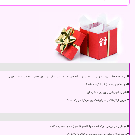
در منطقه خاکستری تصویر سینمایی از بنگاه های فاسد مالی و گردش پول های سیاه در اقتصاد جهانی
چرا پخش زنده از ثریا گرفته شد؟
شور جام جهانی روی پرده نقره ای
امروز ارتباطات با سرنوشت جوامع گره خورده است
عراقچی در پیامی درگذشت ابوالقاسم قاسم زاده را تسلیت گفت
مریم همتیان بازیگر جوان سینما و تئاتر درگذشت