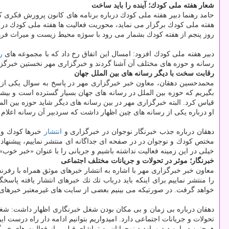
شعار هفته ملی كودك؛ آینده را باید ساخت
هفته ملی كودك برگزار می نماید، محوریت فعالیت ها هفته ملی كودك در
روز پنجم از هفته كودك بشمار می رود با سوژه محیط زیست و میراث فرهنگ
دبیر هفته ملی كودك افزود: امسال این اتفاق رخ داد كه با مجموعه های
ر
رسانه و حوزه های مختلف آن آشنا گردند و خبرگزاری مهر نخستین خبرگزار
رقابت سخت با دیگر رسانه های بین الملل جهان
محمدحسین دهقان، معاون خبر خبرگزاری مهر در پاسخ به سوال یكی از دانش 
قیاس كرد. البته خبرگزاری مهر در بین رسانه های دیگر شاید حوزه بین الم
او درباره یكی از رسانه های چین اظهار داشت كه سردبیر آن رسانه اعلام نموده در حوزه بین المللی نزدیك به ۱۳هزار نفر خبرنگار دارند پ
دهقان درباره جذب خبرنگار نوجوان در خبرگزاری و
انتشار
خبرها كودك و ن
مختص كودك و نوجوان در در صفحه ای جداگانه ای منتشر نماییم، پیشنهاد خوب
خیلی در این زمینه فعالیت نداشته باشیم و جریانی را با عنوان «خبر خوب»
خبرنگار؛ موثر در تحولات و جریانات مختلف اجتماعی
معاون خبر خبرگزاری مهر با اشاره به انتشار خبرهای موثق همراه با رفرن
را منتشر نماییم برای اینكه باید درباب تك تك خبرهای انتشار یافته پاس
خواهد گرفت. در صورتیكه می بینیم بعضی از سایت های غیرمعتبر خبرهای
دهقان درباره بی زمان و بی مكان بودن شغل خبرنگاری اظهار داشت: شغل 
تحولات و جریانات اجتماعی دارد. امیدواریم بتوانیم ادامه دار راه درست این 
همچنین در این دید و بازدید نوجوانان به تماشای فیلمی از فعالیت های خبر