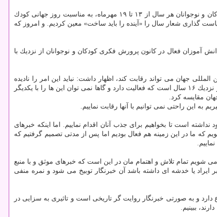
حامد رهنما دبیر هفته ملی كودك درباره برنامه های كانون پرورش فكری كودكان و نوجوانان به مناسبت این هفته اظهار داشت: كانون پرورش فكری كودكان و نوجوانان هر سال از ۱۳ تا ۱۹ مهرماه، به مناسبت روز جهانی كودك
ت گذاری شعار سال را «آینده را باید ساخت» معین كردیم. و امروز كه
نش آموزان فعال در كانون پرورش فكری كودكان و نوجوانان از نزدیك با
لمللی جهان می تواند رقابت كند، اظهار داشت: نباید این امر را نادیده
بگیریم كه حوزه بین الملل در رسانه های جهان بسیار گسترده است و بیشتر رسانه های خارجی قدمت بسیاری دارند كه بخش بین المللی خبرگزاری مهر نزدیك ۱۶ سال است كه فعالیت دارد و گاها نمی توان این ها را با یكدیگر
هان مقایسه كرد.
داشته است تا بخواهیم برای جذب آنان اقدام نماییم. اما اینكه خبرهای
گویم كه ما در این زمینه هم فعال بودیم اما پس از مدتی تصمیم گرفتیم كه
ماییم.
می شویم تمام تلاش و اهتمام مان در این است كه خبرهای موثق و با منبع
بر ایراد یا خدشه ای داشته باشد آن خبرنگار توبیخ می شود و نمره منفی
دارد و به صورتی خبرنگار روایت گر تاریخی است و تاثیری به سزایی در
رند، ببینیم.