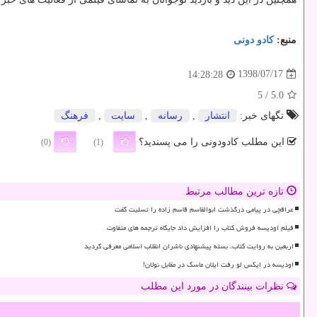
منبع:
كادو دونی
1398/07/17
14:28:28
/ 5
5.0
تگهای خبر:
انتشار
,
رسانه
,
سایت
,
فرهنگ
این مطلب کادودونی را می پسندید؟
(0)
(1)
تازه ترین مطالب مرتبط
عراقچی در پیامی درگذشت ابوالقاسم قاسم زاده را تسلیت گفت
فیلم اودیسه فروش کتاب را افزایش داد جایگاه ترجمه های متفاوت
اربعین به روایت کتاب، بسته پیشنهادی ناشران انقلاب اسلامی معرفی گردید
اودیسه در ایکس لو رفت ایلان ماسک در مقابل نولان!
نظرات بینندگان در مورد این مطلب