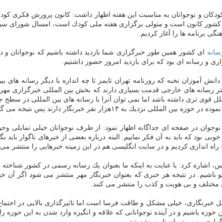
 كشور كانون است و متولی برگزاری هفته ملی كودك است، امسال شورای سیاس
ی برنامه ها را آغاز كردیم.
سانه
ای كشور همین طور خبرگزاری شما بازدید داشته باشیم كه نوجوانان و دا
ی و رسانه ای بود كه برای بازدید امروز حضور داشتیم.
آموزان نخبه كه روزنامه تهران تایمز تا چه اندازه با دیگر رسانه های بین ا
لل قوی تری داشته باشد اما نمی توان آنرا با رسانه های بین المللی در سطح ج
س نتیجه می گیریم به این راحتی نمی توانیم با آنها رقابت نماییم.
وجوان در صفحه ای جداگانه اظهار نمود: از طرف نوجوانان خیلی تمایلی وجود ن
ی بود كه باید به آن فكر نماییم. البته درباره بعضی از خبرهای ناگوار باید ب
 راه اندازی كردیم و در سایت انگلیسی هم در این زمینه خبرهایی را منتشر می ن
س، اشاره كرد: با عنایت به اینكه ما بعنوان یك رسانه رسمی در كشور شناخته 
خگو باشیم. در نتیجه هر خبری كه بعنوان خبرنگار مهر منتشر می شود اگر آن خ
 مختلف و بی هویت و كذب را منتشر می كنند.
خبرنگاری، خیلی مشكل و طاقت فرسا است اما تاثیرگذاری بالایی در اجتماع 
حوزه باشیم و در آینده نوجوانانی كه علاقه و انگیزه وارد شدن به این حوزه را دا
گزاری مهر و تهران تایمز نشستند.