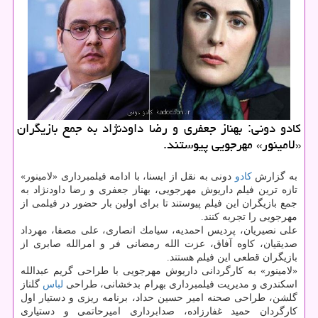
كادو دونی: بهناز جعفری و رضا داودنژاد به جمع بازیگران
«لامینور» مهرجویی پیوستند.
به گزارش
كادو
دونی به نقل از ایسنا، با ادامه فیلمبرداری «لامینور»
تازه ترین فیلم داریوش مهرجویی، بهناز جعفری و رضا داودنژاد به
جمع بازیگران این فیلم پیوستند تا برای اولین بار حضور در فیلمی از
مهرجویی را تجربه كنند.
علی نصیریان، پردیس احمدیه، سیامك انصاری، علی مصفا، مهرداد
صدیقیان، كاوه آفاق، عزت الله رمضانی فر و امرالله صابری از
بازیگران قطعی این فیلم هستند.
«لامینور» به كارگردانی داریوش مهرجویی با طراحی گریم عبدالله
اسكندری و مدیریت فیلمبرداری بهرام بدخشانی، طراحی
لباس
گلناز
گلشن، طراحی صحنه امیر حسین حداد، برنامه ریزی و دستیار اول
كارگردان حمید غفارزاده، صدابرداری امیرحاتمی و دستیاری