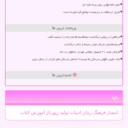
شور جام جهانی روی پرده نقره ای
امروز ارتباطات با سرنوشت جوامع گره خورده است
پربحث ترین ها
عراقچی در پیامی درگذشت ابوالقاسم قاسم زاده را تسلیت گفت
مریم همتیان بازیگر جوان سینما و تئاتر درگذشت
فروش بلیت ۲۱ میلیون تومانی تهران_اصفهان رد شد
علت تغییر ناگهانی بارندگی ها چیست؟ احتمال بارندگی های فراتر از نرمال پاییز
جدیدترین ها
تگها
انتشار
فرهنگ
رمان
ادبیات
تولید
رپورتاژ
آموزش
كتاب