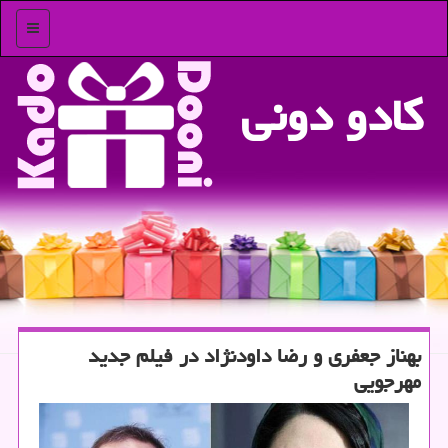
منو
كادو دونی
بهناز جعفری و رضا داودنژاد در فیلم جدید
مهرجویی