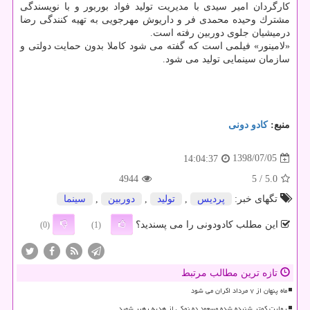
كارگردان امیر سیدی با مدیریت تولید فواد بوربور و با نویسندگی
مشترك وحیده محمدی فر و داریوش مهرجویی به تهیه كنندگی رضا
درمیشیان جلوی دوربین رفته است.
«لامینور» فیلمی است كه گفته می شود كاملا بدون حمایت دولتی و
سازمان سینمایی تولید می شود.
منبع:
كادو دونی
1398/07/05
14:04:37
4944
/ 5
5.0
تگهای خبر:
پردیس
,
تولید
,
دوربین
,
سینما
این مطلب کادودونی را می پسندید؟
(0)
(1)
تازه ترین مطالب مرتبط
ماه پنهان از ۷ مرداد اکران می شود
روایت کمتر شنیده شده مسعود ده نمکی از هدیه رهبر شهید