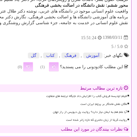
محور ششم: نقش دانشگاه در اصالت بخشی فرهنگی
واقعیت علوم انسانی موجود در دانشگاه های عربی، نوشته دكتر طلال عتریس
برنامه های آموزشی دانشگاه ها و اصالت بخشی فرهنگی، نگارش دكتر محم
نقش علوم انسانی در خدمت به جامعه، جزء شناسی گزارش روشنگری و باز 
1398/03/11
15:51:24
/ 5
5.0
تگهای خبر:
آموزش
,
فرهنگ
,
كتاب
,
گل
این مطلب کادودونی را می پسندید؟
(0)
(1)
تازه ترین مطالب مرتبط
فیلم اودیسه فروش کتاب را افزایش داد جایگاه ترجمه های متفاوت
ماکان نقش ماندگار بر پرچم ایران است
آیا علم هم به ایمان نیاز دارد؟ روایت پل دیویس از راز جهان
روایت کربلا از زبان دختری که تازه زائر شده است
نظرات بینندگان در مورد این مطلب