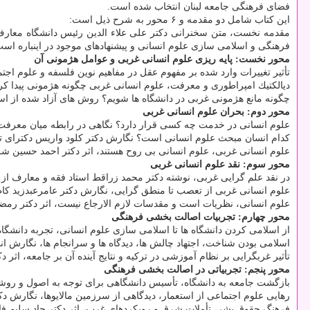
فضای فرهنگی جامعه لبنان انتخاب شده است.
این كتاب شامل دو مقدمه و ۶ محور به شرح ذیل است:
مقدمه نخست، متن سخنرانی دكتر علی علاء الدین رئیس دانشگاه معارف
فرهنگی و اسلامی سازی علوم انسانی و پیشنهادهای موجود در اینباره است
محور نخست: پایه ریزی علوم انسانی غربی و عوامل هژمونی آن
تأثیر تغییرات وارد شده بر مفهوم عقل در مفاهیم نوین فلسفه و علوم اجتما
دیالكتیك امپراطوری و معرفت، علوم انسانی غربی چگونه هژمونی پیدا ك
چگونه مانع هژمونی غربی در دانشگاه ها شویم؟ روش های آزاد شده از استعم
محور دوم: بحران علوم انسانی غربی
علوم انسانی در خدمت چه كسی قرار دارد؟ نگاهی در رابطه میان معرفت با
كدام انسان مبحث علوم انسانی است؟ نگارش دكتر كلود واریس دكترای تكنو
علوم انسانی غربی، علوم انسانی بی روح هستند، اثر دكتر احمد حسین شر
محور سوم: نقد علوم انسانی غربی
در نقد علم گرایی غربی، نوشته دكتر محمد زراقط استاد فقه و معارف از ل
علوم انسانی غربی از تعصب تا منطق گرایی، نگارش دكتر عامرعبدزید كاظم
علوم انسانی، نظریات است و مقدسات لازم الارجاع نیست، اثر دكتر رمضان
محور چهارم: تجربیات اصالت بخشی فرهنگی
از اسلامی كردن دانشگاه ها تا اسلامی سازی علوم انسانی، تجربه دانشگاه
اسلامی بودن شناخت، اجتهاد چالش ها، دیدگاه ها و سرانجام ها، نگارش 
تأثیر غربگرایی بر نظام آموزشی در تركیه و نتایج آینده آن بر جامعه، اثر دك
محور پنجم: تجربیاتی در اصالت بخشی فرهنگی
بازگشت جامعه به دانشگاه، تأسیس دانشگاهی برای توجه به اصول و روشهای
رهایی علوم اجتماعی از استعمار، دیدگاهی از سرزمین مالایوها، نگارش دك
فرهنگ حقوق بشر، تأملات شرق و رویكردهای غرب، اثر دكتر چاد سلیم فارو