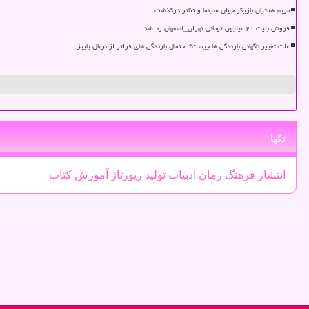
مریم همتیان بازیگر جوان سینما و تئاتر درگذشت
فروش بلیت ۲۱ میلیون تومانی تهران_اصفهان رد شد
علت تغییر ناگهانی بارندگی ها چیست؟ احتمال بارندگی های فراتر از نرمال پاییز
تگها
انتشار
فرهنگ
رمان
ادبیات
تولید
رپورتاژ
آموزش
كتاب