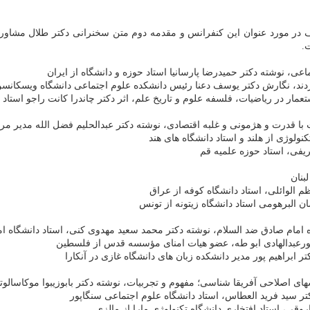
 در مورد عنوان این كنفرانس و مقدمه دوم متن سخنرانی دكتر طلال مشاو
.
عی، نوشته دكتر حمیدرضا پارسانیا استاد حوزه و دانشگاه از ایران
ردند، نگارش دكتر یوسف دعنا رئیس دانشكده علوم اجتماعی دانشگاه ویسكانس
ار در ریاضیات، فلسفه علوم و تاریخ علم، اثر دكتر چاندرا كانت راجو استاد د
 قدرت و هژمونی و غلبه اقتصادی، نوشته دكتر عبدالحلیم فضل الله مدیر مرك
لوژی از هلند و استاد دانشگاه های هند
یفی، استاد حوزه علمیه قم
بنان
 الوائلی، استاد دانشگاه كوفه از عراق
 البرهومی استاد دانشگاه زیتونه از تونس
 امام صادق ضد السلام، نوشته دكتر محمد سعید مهدوی كنی، استاد دانشگاه ام
انورعبدالهادی ابو طه، عضو هیات امنای مؤسسه قدس از فلسطین
تر ابراهیم پور مدیر دانشكده زبان های دانشگاه غازی در آنكارا
 اصلاحی آفریقا شناسی؛ مفهوم و تجربیات، نوشته دكتر بابوزیبوا موكاسالوتو
تر سید فرید العطاس، استاد دانشگاه علوم اجتماعی سنگاپور
قی، استاد افتخاری دانشگاه تكنولوژی مارا از مالزی