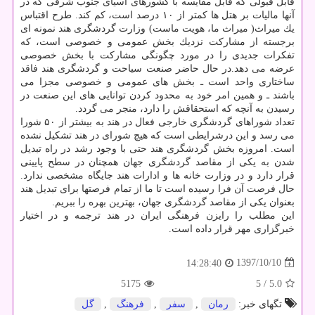
قابل قبولی كه قابل مقایسه با كشورهای آسیای جنوب شرقی كه در
آنها مالیات بر هتل ها كمتر از ۱۰ درصد است، كم كند. طرح اقتباس
یك میراث( میراث ما، هویت ماست) وزارت گردشگری هند نمونه ای
برجسته از مشاركت نزدیك بخش عمومی و خصوصی است، كه
تفكرات جدیدی را در مورد چگونگی مشاركت با بخش خصوصی
عرضه می دهد.در حال حاضر صنعت سیاحت و گردشگری هند فاقد
ساختاری واحد است ـ بخش های عمومی و خصوصی مجزا می
باشند ـ و همین امر خود به محدود كردن توانایی های این صنعت در
رسیدن به آنچه كه استحقاقش را دارد، منجر می گردد.
تعداد شوراهای گردشگری خارجی فعال در هند به بیشتر از ۵۰ شورا
می رسد و این درشرایطی است كه هیچ شورای در هند تشكیل نشده
است. امروزه بخش گردشگری هند حتی با وجود رشد در راه تبدیل
شدن به یكی از مقاصد گردشگری جهان همچنان در سطح پایینی
قرار دارد و در وزارت خانه ها و ادارات هند جایگاه مشخصی ندارد.
حال فرصت آن فرا رسیده است تا ما از تمام فرصتها برای تبدیل هند
بعنوان یكی از مقاصد گردشگری جهان، بهترین بهره را ببریم.
این مطلب را رایزن فرهنگی ایران در هند ترجمه و در اختیار
خبرگزاری مهر قرار داده است.
1397/10/10
14:28:40
5175
/ 5
5.0
تگهای خبر:
رمان
,
سفر
,
فرهنگ
,
گل