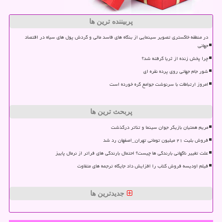
پربیننده ترین ها
در منطقه خاکستری تصویر سینمایی از بنگاه های فاسد مالی و گردش پول های سیاه در اقتصاد
جهانی
چرا پخش زنده از ثریا گرفته شد؟
شور جام جهانی روی پرده نقره ای
امروز ارتباطات با سرنوشت جوامع گره خورده است
پربحث ترین ها
مریم همتیان بازیگر جوان سینما و تئاتر درگذشت
فروش بلیت ۲۱ میلیون تومانی تهران_اصفهان رد شد
علت تغییر ناگهانی بارندگی ها چیست؟ احتمال بارندگی های فراتر از نرمال پاییز
فیلم اودیسه فروش کتاب را افزایش داد جایگاه ترجمه های متفاوت
جدیدترین ها