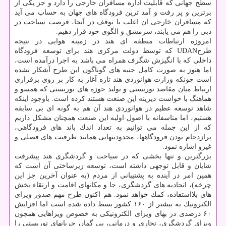
سطح جهانی كه قابلیت اداره مسافران خارجی را دارد و جز یكی از
برترین و پر رفت و آمد ترین فرودگاه های جهان به حساب می آید
كه مسافران خارجی ان اغلب با توقف در آنجا، فرصت سیاحت در
دبی را هم می یابند، سرمشق و الگوی خود قرار دهیم.
امروزه ارتباطات منطقه ای هند در زمینه هوایی در نتیجه
طرحUDAN كه توسط دولت مركزی هند برای توسعه فرودگاه
داخلی كه با انگیزش شگرف همراه می باشد به اجرا درآمده است،
اما هنوز به صورت كامل جنبه های گوناگون این طرح آشكار نشده
است چونكه وزارت هوانوردی هند تازه آغاز به كار بر روی برقراری
ارتباط میان مقاصد توریستی و تولید حوزه های توریستی كه همسو و
هماهنگ با خواست دیرینه این صنعت هستند كرده است. باوجود اینكه
شاهد توسعه عظیم در هوانوردی هند آن هم به گونه ای بی سابقه
هستیم، اما متاسفانه با اصول اولیه این صنعت همچنان مشكل داریم
كه از این جمله می توانیم به تعداد اندك باند های فرودگاهی،
پرازدحام بودن فرودگاهها، محدودیتهایی همانند ظرفیت های فصلی و
غیرو اشاره نمود.
بزرگترین و تنها بخشی كه در سیاحت و گردشگری هند پیشرفت
شایان و قابل توجهی داشته است، توسعه زیرساختی آن است كه
همین امر در آینده به پشتیبانی از مردم (به عنوان آخرین جز این
چرخه)، اتحادیه های گردشگری، جا و مكانهای اقامت و ارتقاء بخش
های بلااستفاده، كمك خواهد نمود. هم اكنون طرح مهم صدور ویزای
الكترونیك به بیشتر از ۱۶۰ كشور بسط داده شده است اما افزایش
۶۰ درصدی در بهای ویزای الكترونیكی به خصوص ویزاهایی همچون
ویزای گردشگری، تجاری و درمانی، بی گمان جریانهای توریستی را