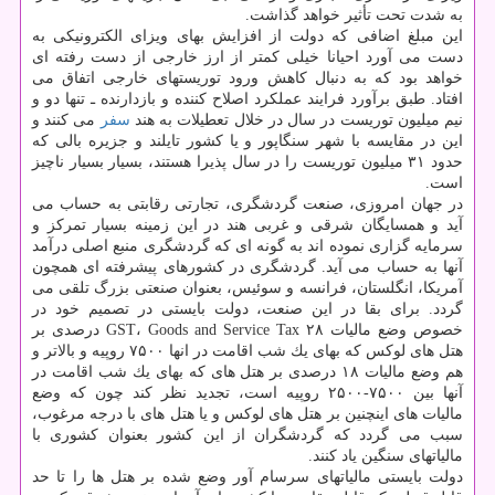
به شدت تحت تأثیر خواهد گذاشت.
این مبلغ اضافی كه دولت از افزایش بهای ویزای الكترونیكی به
دست می آورد احیانا خیلی كمتر از ارز خارجی از دست رفته ای
خواهد بود كه به دنبال كاهش ورود توریستهای خارجی اتفاق می
افتاد. طبق برآورد فرایند عملكرد اصلاح كننده و بازدارنده ـ تنها دو و
نیم میلیون توریست در سال در خلال تعطیلات به هند
سفر
می كنند و
این در مقایسه با شهر سنگاپور و یا كشور تایلند و جزیره بالی كه
حدود ۳۱ میلیون توریست را در سال پذیرا هستند، بسیار بسیار ناچیز
است.
در جهان امروزی، صنعت گردشگری، تجارتی رقابتی به حساب می
آید و همسایگان شرقی و غربی هند در این زمینه بسیار تمركز و
سرمایه گزاری نموده اند به گونه ای كه گردشگری منبع اصلی درآمد
آنها به حساب می آید. گردشگری در كشورهای پیشرفته ای همچون
آمریكا، انگلستان، فرانسه و سوئیس، بعنوان صنعتی بزرگ تلقی می
گردد. برای بقا در این صنعت، دولت بایستی در تصمیم خود در
خصوص وضع مالیات GST، Goods and Service Tax ۲۸ درصدی بر
هتل های لوكس كه بهای یك شب اقامت در انها ۷۵۰۰ روپیه و بالاتر و
هم وضع مالیات ۱۸ درصدی بر هتل های كه بهای یك شب اقامت در
آنها بین ۷۵۰۰-۲۵۰۰ روپیه است، تجدید نظر كند چون كه وضع
مالیات های اینچنین بر هتل های لوكس و یا هتل های با درجه مرغوب،
سبب می گردد كه گردشگران از این كشور بعنوان كشوری با
مالیاتهای سنگین یاد كنند.
دولت بایستی مالیاتهای سرسام آور وضع شده بر هتل ها را تا حد