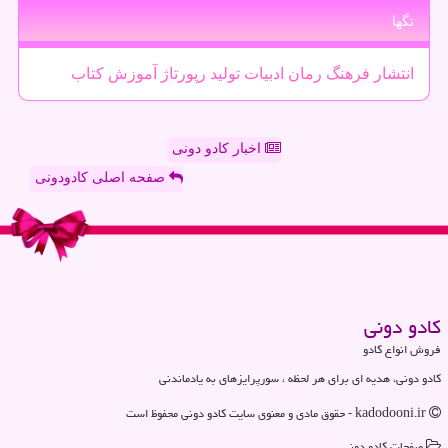
تگها
انتشار
فرهنگ
رمان
ادبیات
تولید
رپورتاژ
آموزش
كتاب
اخبار کادو دونی
صفحه اصلی کادودونی
كادو دونی
فروش انواع کادو
کادو دونی، هدیه ای برای هر لحظه ، سورپرایزهای به یادماندنی
kadodooni.ir - حقوق مادی و معنوی سایت كادو دونی محفوظ است
صفحات كادو دونی