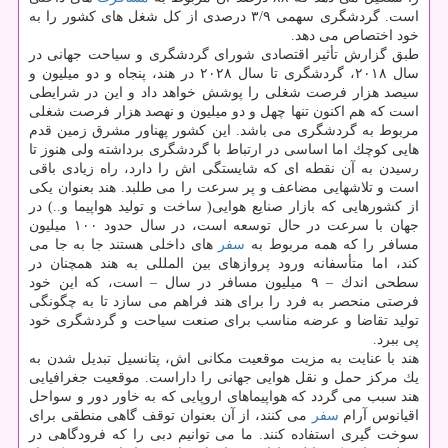
است. گردشگری سهمی ۳/۹ درصدی از كل شغل های كشور را به
خود اختصاص می دهد.
طبق گزارش تأثیر اقتصادی شورای گردشگری و سیاحت جهانی در
سال ۲۰۱۸، گردشگری تا سال ۲۰۲۸ در هند، پنجاه و دو میلیون و
سیصد هزار فرصت شغلی را پوشش خواهد داد و این در شرایطی
است كه هم اكنون تنها چهل و دو میلیون و نهصد هزار فرصت شغلی
مربوط به گردشگری می باشد. این كشور پهناور مشرق زمین قدم
هایی كوچك اما اساسی در ارتباط با گردشگری برداشته ولی هنوز تا
رسیدن به آن نقطه ای كه شایستگی اش را دارد، راه زیادی باقی
است و تلاشهایی مضاعف و پر سرعت را می طلبد. هند بعنوان یكی
از كشورهایی كه بازار صنایع هوایی( ساخت و تولید هواپیما و..) در
جهان با سرعت در حال توسعه است، در سال حدود ۱۰۰ میلیون
مسافر را كه همه مربوط به
سفر
های داخلی هستند جا به جا می
كند، اما متأسفانه ورود پروازهای بین المللی به هند همچنان در
سطحی اندك – ۹ میلیون مسافر در سال – است، كه این خود
فرصتی منحصر به فرد را برای هند فراهم می سازد تا به چگونگی
تولید تقاضا و عرضه مناسب برای صنعت سیاحت و گردشگری خود
پی ببرد.
هند با عنایت به مزیت موقعیت مكانی اش، پتانسیل تبدیل شدن به
یك مركز حمل و نقل هوایی جهانی را داراست. موقعیت جغرافیایی
هند سبب می گردد كه هواپیماهای اروپایی كه به خاور دور و سواحل
اقیانوس آرام
سفر
می كنند، از آن بعنوان توقف گاهی منطقی برای
سوخت گیری استفاده كنند. ما می توانیم دبی را كه فرودگاهی در