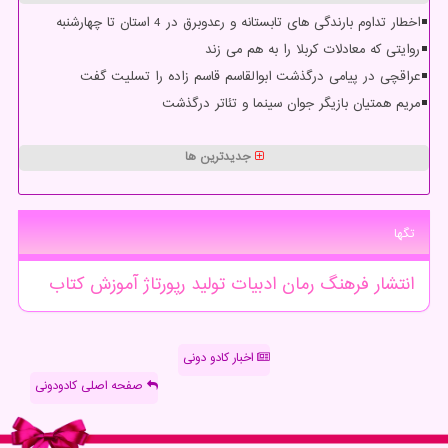
اخطار تداوم بارندگی های تابستانه و رعدوبرق در 4 استان تا چهارشنبه
روایتی که معادلات کربلا را به هم می زند
عراقچی در پیامی درگذشت ابوالقاسم قاسم زاده را تسلیت گفت
مریم همتیان بازیگر جوان سینما و تئاتر درگذشت
جدیدترین ها
تگها
انتشار
فرهنگ
رمان
ادبیات
تولید
رپورتاژ
آموزش
كتاب
اخبار کادو دونی
صفحه اصلی کادودونی