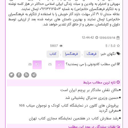
مهربانی و احترام به والدین و سبك زندگی ایرانی اسلامی حداكثر در هزار كلمه نوشته
و به تلگرام فرهنگسرای خاتم(ص) به شماره ۰۹۲۱۳۲۱۲۵۰۳ ارسال نمایند.
علاقه مندان تا ۱۹ آذر مهلت دارند آثار خویش را با استفاده از تلگرام به فرهنگسرای
خاتم(ص) ارسال نمایند و بهترین داستان های عرضه شده بعد از ارزیابی توسط
داوران و كارشناسان، معرفی و از خالق آثار تقدیر خواهد شد.
12:44:42
1396/09/14
5807
/ 5
5.0
تگهای خبر:
فرهنگ
,
فرهنگسرا
,
كتاب
این مطلب کادودونی را می پسندید؟
(0)
(1)
تازه ترین مطالب مرتبط
ماکان نقش ماندگار بر پرچم ایران است
حسین وزیری مدیرکل پشتیبانی شد
پرفروش های کانون در نمایشگاه کتاب کودک و نوجوان میناب 168
معرفی گردید
رشد سفارش کتاب در هفتمین نمایشگاه مجازی کتاب تهران
نظرات بینندگان در مورد این مطلب