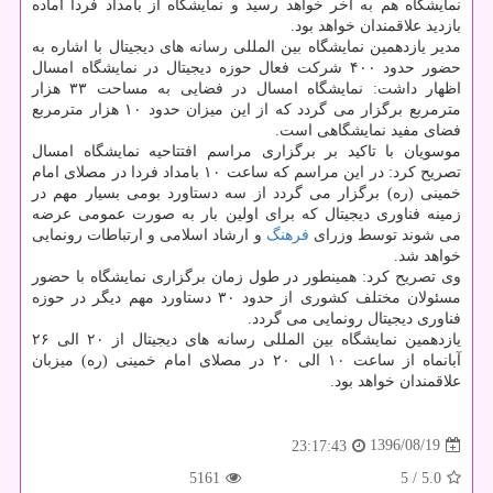
نمایشگاه هم به آخر خواهد رسید و نمایشگاه از بامداد فردا آماده
بازدید علاقمندان خواهد بود.
مدیر یازدهمین نمایشگاه بین المللی رسانه های دیجیتال با اشاره به
حضور حدود ۴۰۰ شركت فعال حوزه دیجیتال در نمایشگاه امسال
اظهار داشت: نمایشگاه امسال در فضایی به مساحت ۳۳ هزار
مترمربع برگزار می گردد كه از این میزان حدود ۱۰ هزار مترمربع
فضای مفید نمایشگاهی است.
موسویان با تاكید بر برگزاری مراسم افتتاحیه نمایشگاه امسال
تصریح كرد: در این مراسم كه ساعت ۱۰ بامداد فردا در مصلای امام
خمینی (ره) برگزار می گردد از سه دستاورد بومی بسیار مهم در
زمینه فناوری دیجیتال كه برای اولین بار به صورت عمومی عرضه
می شوند توسط وزرای
فرهنگ
و ارشاد اسلامی و ارتباطات رونمایی
خواهد شد.
وی تصریح كرد: همینطور در طول زمان برگزاری نمایشگاه با حضور
مسئولان مختلف كشوری از حدود ۳۰ دستاورد مهم دیگر در حوزه
فناوری دیجیتال رونمایی می گردد.
یازدهمین نمایشگاه بین المللی رسانه های دیجیتال از ۲۰ الی ۲۶
آبانماه از ساعت ۱۰ الی ۲۰ در مصلای امام خمینی (ره) میزبان
علاقمندان خواهد بود.
1396/08/19
23:17:43
5161
/ 5
5.0