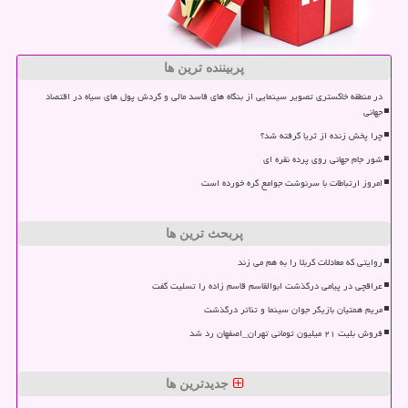
پربیننده ترین ها
در منطقه خاکستری تصویر سینمایی از بنگاه های فاسد مالی و گردش پول های سیاه در اقتصاد
جهانی
چرا پخش زنده از ثریا گرفته شد؟
شور جام جهانی روی پرده نقره ای
امروز ارتباطات با سرنوشت جوامع گره خورده است
پربحث ترین ها
روایتی که معادلات کربلا را به هم می زند
عراقچی در پیامی درگذشت ابوالقاسم قاسم زاده را تسلیت گفت
مریم همتیان بازیگر جوان سینما و تئاتر درگذشت
فروش بلیت ۲۱ میلیون تومانی تهران_اصفهان رد شد
جدیدترین ها