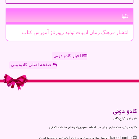
تگها
انتشار
فرهنگ
رمان
ادبیات
تولید
رپورتاژ
آموزش
كتاب
اخبار کادو دونی
صفحه اصلی کادودونی
كادو دونی
فروش انواع کادو
کادو دونی، هدیه ای برای هر لحظه ، سورپرایزهای به یادماندنی
kadodooni.ir - حقوق مادی و معنوی سایت كادو دونی محفوظ است