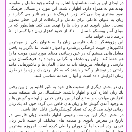
در ابتدای این برنامه، عباسلو با اشاره به اینكه وجود تعامل و تفاوت،
تهدید هم به همراه دارد، اظهار داشت: این مورد در مسائل فرهنگی
نمود بیشتری پیدا می كند. زیرا فرهنگ ها بر هم تاثیر می گذارند و
زبان به عنوان عاملی برای تعامل و ارتباطات از این خطر مصون
نیست. خطر نابودی تمام زبان ها را تهدید می كند. همانطور كه بر
مبنای آمار یونسكو تا سال ۲۱۰۰، از حدود ۷هزار زبان دنیا كمتر از ۵۰
درصد باقی خواهد ماند.
این پژوهشگر ادبیات فارسی زبان را به عنوان یكی از مهمترین
فاكتورهای هویت فرهنگی برشمرد و اظهار داشت: ما ناگزیر به یافتن
معادل هایی هستیم كه در عین رساندن معنای مورد نظر، هویت ما را
هم حفظ كند. ازاین رو دغدغه و نگرانی وجود دارد. فرهنگستان زبان
فارسی و نهادهای مربوطه باید به دنبال المان ها و فاكتورهایی مانند
راحتی در نوشتار و گفتار باشند كه به كار بردن یك واژه را در طول
زمان افزایش داده است و آنها را صدمه شناسی كنند.
وی در بخش دیگری از صحبت های خود به تاثیر اقلیم بر از بین رفتن
یك زبان اشاره كرد و اظهار داشت: خشكسالی در یك منطقه سبب
افزایش مهاجرت و به تبع آن از بین رفتن خیلی از لهجه و گویش ها و
به وجود آمدن گویش ها و زبان های خاص می گردد چون كه یك زبان
زمانی تولید می گردد كه تعداد گویشگرهایش قابل اعتنا باشد.
در بخش دیگر این برنامه، رحیمی اظهار داشت: زبان فارسی در
تاریخ در معرض نابودی و صدمه های مختلف از جمله تاثیر زبان
عربی بوده است اما آن دوران را طی كرده است. امروزه بیشترین
خطر از جانب زبان انگلیسی است. تنها زبان فارسی در معرض تهدید