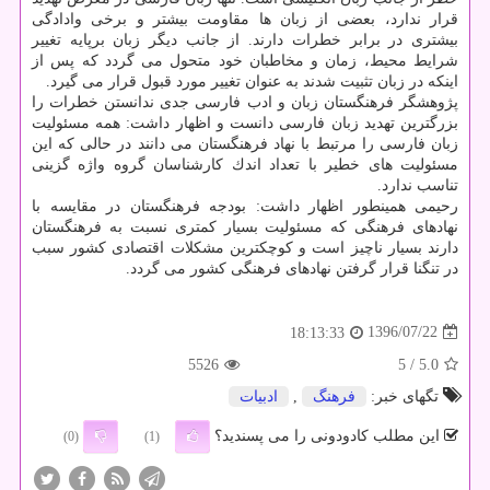
قرار ندارد، بعضی از زبان ها مقاومت بیشتر و برخی وادادگی
بیشتری در برابر خطرات دارند. از جانب دیگر زبان برپایه تغییر
شرایط محیط، زمان و مخاطبان خود متحول می گردد كه پس از
اینكه در زبان تثبیت شدند به عنوان تغییر مورد قبول قرار می گیرد.
پژوهشگر فرهنگستان زبان و ادب فارسی جدی ندانستن خطرات را
بزرگترین تهدید زبان فارسی دانست و اظهار داشت: همه مسئولیت
زبان فارسی را مرتبط با نهاد فرهنگستان می دانند در حالی كه این
مسئولیت های خطیر با تعداد اندك كارشناسان گروه واژه گزینی
تناسب ندارد.
رحیمی همینطور اظهار داشت: بودجه فرهنگستان در مقایسه با
نهادهای فرهنگی كه مسئولیت بسیار كمتری نسبت به فرهنگستان
دارند بسیار ناچیز است و كوچكترین مشكلات اقتصادی كشور سبب
در تنگنا قرار گرفتن نهادهای فرهنگی كشور می گردد.
1396/07/22
18:13:33
5526
/ 5
5.0
تگهای خبر:
فرهنگ
,
ادبیات
این مطلب کادودونی را می پسندید؟
(0)
(1)