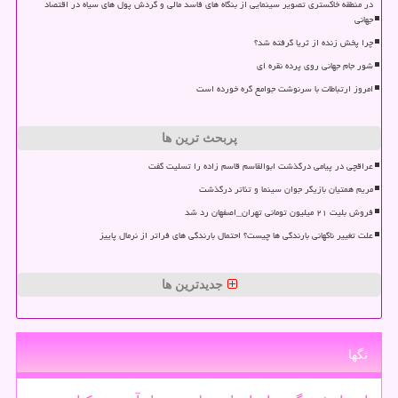
در منطقه خاکستری تصویر سینمایی از بنگاه های فاسد مالی و گردش پول های سیاه در اقتصاد
جهانی
چرا پخش زنده از ثریا گرفته شد؟
شور جام جهانی روی پرده نقره ای
امروز ارتباطات با سرنوشت جوامع گره خورده است
پربحث ترین ها
عراقچی در پیامی درگذشت ابوالقاسم قاسم زاده را تسلیت گفت
مریم همتیان بازیگر جوان سینما و تئاتر درگذشت
فروش بلیت ۲۱ میلیون تومانی تهران_اصفهان رد شد
علت تغییر ناگهانی بارندگی ها چیست؟ احتمال بارندگی های فراتر از نرمال پاییز
جدیدترین ها
تگها