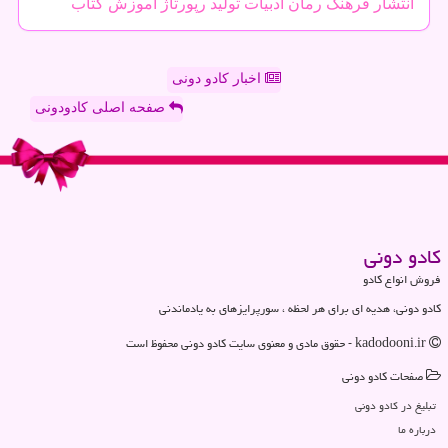
انتشار
فرهنگ
رمان
ادبیات
تولید
رپورتاژ
آموزش
كتاب
اخبار کادو دونی
صفحه اصلی کادودونی
كادو دونی
فروش انواع کادو
کادو دونی، هدیه ای برای هر لحظه ، سورپرایزهای به یادماندنی
kadodooni.ir - حقوق مادی و معنوی سایت كادو دونی محفوظ است
صفحات كادو دونی
تبلیغ در كادو دونی
درباره ما