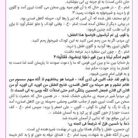
جان دادن است) به او جرعه ی آبی بنوشانید.
امام -ع - در همین حال که با آن قوم سیه روی سخن می گفت تیری آمد و گلوی
او را درید و شیرخواره به شهادت رسید.۳
از ابو مخنف نقل شده که: آن کس که تیر را رها کرد، حرمله کاهل اسدی بود.
در برخی دیگر از مقاتل آمده است: امام -ع - وقتی کودک را جلو لشکر آورد تا برای
او آب طلب کند چنین فرمود:
یا قوم، إن لم تَرحُمونی فارحَموا هذا الطفل؛
ای مردم، اگر به من رحم نمی کنید به این کودک شیرخوار رحم کنید.
ناگهان تیری رها گردید و گلوی طفل را درید.
امام -ع - چون این منظره دید عرضه داشت:
اللهم احکُم بَینَنا و بینَ قومٍ دَعوُنا لِیَنصُرونا، فَقَتَلُونا؛۴
بار خدایا بین ما و بین این قومی که ما را دعوت نمودند تا یاریمان کنند اما دست به
کشتار ما زدند خودت حکم نما.
و به قولی امام چنین فرمود:
یا قوم لقد جَفَّ اللبن فی ثدی اُمّه؛ - فبینما هو یخاطبهم اذ أتاه سهم مسموم من
ظالم غشوم و هو حرمله بن کاهل الاسدی، فذبح الطفل من الورید الی الورید أو من
الاذن الی الاذن فجعل الحسین یتلقّی الدم حتی امتلأت کفّه ورمی به الی السماء
؛۵
ای مردم! شیر در سینه ی مادرش خشک شده؛ - در همین حال که حضرت با آنان
سخن می گفت تیری شوم از جانب ظالمی وحشی «حرمله ی بن کاهل اسدی« آمد
و رگ تا رگ یا گوش تا گوش – گلوی – علی اصغر را برید؛ سپس امام -ع - کف
دست خودرا از خون گلوی او پر کرد و به آسمان فشاند -.
در این موقع بود که ندایی از آسمان شنیده شد:
دَعهُ یا حُسین فإنّ لَه مُرضِعاً فی الجنه ی؛
ای حسین، طفل را واگذار همانا برای وی در بهشت شیردهنده ای است.
پس از آنکه طفل به شهادت رسید امام -ع - قنداق غرقه به خون او را به کنار خیمه