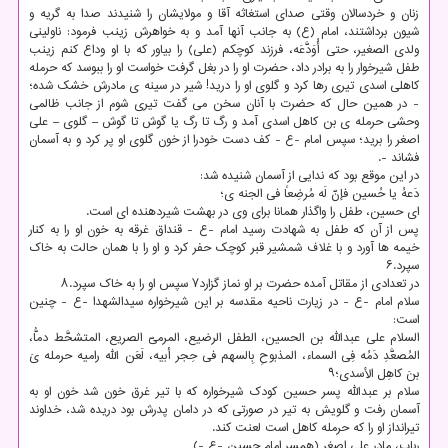
زنان و خردسالان وقتی صدای استغاثه آقا و مولایشان را شنیدند صدا به گریه و
شیون برداشتند، امام (ع) به جانب آنها آمد و به خواهرش زینب فرمود: ناولینی
ولدی الصغیر، حتی أُوَدَّعَه، فرزند کوچکم (علی) را بیاور که با او وداع کنم زینب
طفل شیرخوار را به برادر داد، حضرت او را در بغل گرفت خواست او را ببوسد که حرمله
کاهلی اسدی تیری رها کرد و گلوی او را درید! شیر در سینه ی مادرش خشک شده؛
- در همین حال که حضرت با آنان سخن می گفت تیری شوم از جانب ظالمی
وحشی حرمله ی بن کاهل اسدی آمد و رگ تا رگ یا گوش تا گوش – گلوی – علی
اصغر را برید؛ سپس امام -ع - کف دست خودرا از خون گلوی او پر کرد و به آسمان
فشاند -.
در این موقع بود که ندایی از آسمان شنیده شد:
دَعهُ یا حُسین فإنّ لَه مُرضِعاً فی الجنه ی؛
ای حسین، طفل را واگذار همانا برای وی در بهشت شیردهنده ای است.
پس از آن که طفل به شهادت رسید امام -ع - قنداق غرقه به خون او را به کنار
خیمه ها آورد و با غلاف شمشیر قبر کوچک حفر کرد و او را با همان حالت به خاک
سپرد.۶
در تعدادی از مقاتل آمده حضرت بر او نماز گزارد۷ سپس او را به خاک سپرد.۸
سلام امام -ع - در زیارت ناحیه مقدسه بر این شیرخواره سیدالشهدا -ع - چنین
است:
السلام علی عبدالله بن الحسین، الطفل الرضیع، المرمیّ الصریع، المتشحَّط دماُّ،
المُصعَّدِ دَمُه فِی السماء، المذبوحِ بِالسهم فی حِجر أبیه، لَعَن الله رامیه حرمله یَ
بنَ کاهِل الأسدی؛۹
سلام بر عبدالله پسر حسین کودک شیرخواره که با تیر غرق خون شد خون او به
آسمان رفت و گلویش به تیر در صورتی که در دامان پدرش بود دریده شد، خداوند
تیرانداز او را که حرمله کاهل است لعنت کند.
رباب، مادرِ علی اصغر (همسر امام حسین -ع -)