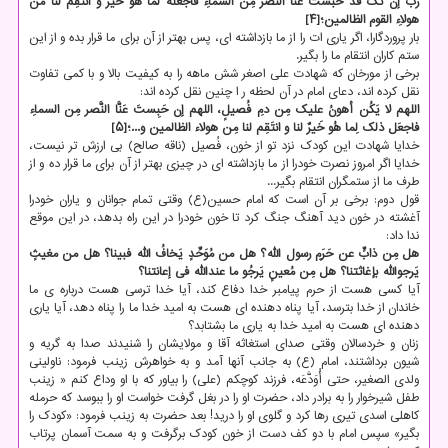
ربِّ إن تَکُ قد حبستَ عنّا النَّصر مِن السماءِ فاجعله لما هو خیر و انتقِم لَنا من
هولاءِ القوم الظالمین؛[۴]
بار پروردگارا، اگر یاری ات را از ما بازداشته ای، پس بهتر از آن برای ما قرار بده و از این
ستم کاران انتقام ما را بگیر.
برخی از مورخان که شهادت علی اصغر شش ماهه را به کیفیت بالا و با کمی تفاوت
نقل کرده اند، دعای امام در آن لحظه ر ا چنین نقل کرده اند:
اللهم لا یَکُن أهونُ علیک مِن دمِ فُصیلٍ، اللهم إن حَبِستَ عَنَّا النَّصر مِن السماءِ
فاجعَل ذلک لِما هُو خَیرٌ لنا و انتَقِم لنا مِن هولاء الظالمین و...؛[۵]
خدایا شهادت این کودک نزد تو از خون، فُصیل (ناقه صالح) بی ارزش تر نیست،
خدایا اگر امروز نصرت خودرا از ما بازداشته ای در چیزی بهتر از آن برای ما قرار ده و از
طرف ما از ستمگران انتقام بگیر...
قول دوم: برخی بر آن است که امام حسین(ع) وقتی تمام جوانان و یاران خودرا
آغشته در خون دید آهنگ جنگ کرد تا خون خودرا در این راه بدهد، در این موقع
ندا داد:
هل مِن ذابٍّ عن حَرَمِ رسول الله؟ هل من مُوَحِّدٍ یَخافُ الله فبینا؟ هل من مغیثٍ
یَرجوالله بإغاثتنا؟ هل مِن مُعینٍ یَرجُو ما عندالله فی إعانتنا؟
آیا کسی هست از حرم پیامبر خدا دفاع کند، آیا خدا ترسی هست درباره ی ما
خاندان از خدا بترسد، آیا پناه دهنده ای هست به امید خدا ما را پناه دهد، آیا یاری
دهنده ای هست به امید خدا به یاری ما بشتابد؟
زنان و خردسالان وقتی صدای استغاثه آقا و مولایشان را شنیدند صدا به گریه و
شیون برداشتند، امام (ع) به جانب آنها آمد و به خواهرش زینب فرمود: ناولینی
ولدی الصغیر، حتی أُوَدَّعَه، فرزند کوچکم (علی) را بیاور که با او وداع کنم « زینب
طفل شیرخوار را به برادر داد، حضرت او را در بغل گرفت خواست او را ببوسد که حرمله
کاهلی اسدی تیری رها کرد و گلوی او را درید! بعد حضرت به زینب فرمود: «کودک را
بگیر» سپس امام با دو کف دست از خون کودک برگرفت و به سمت آسمان پرتاب