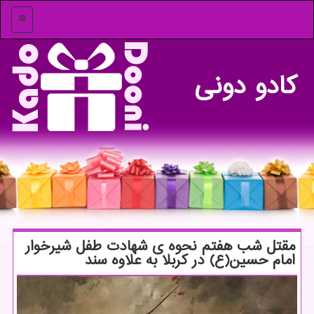
منو
كادو دونی
مقتل شب هفتم نحوه ی شهادت طفل شیرخوار
امام حسین(ع) در کربلا به علاوه سند