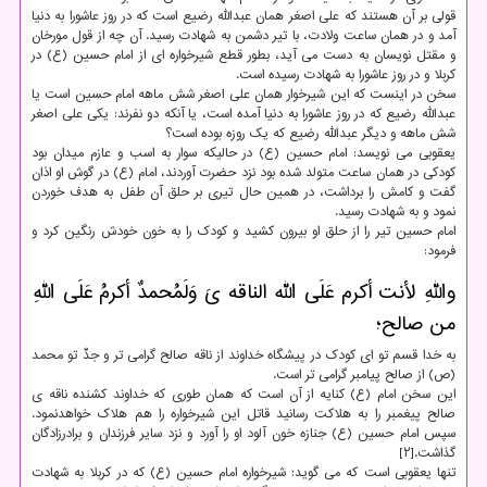
قولی بر آن هستند که علی اصغر همان عبدالله رضیع است که در روز عاشورا به دنیا
آمد و در همان ساعت ولادت، با تیر دشمن به شهادت رسید. آن چه از قول مورخان
و مقتل نویسان به دست می آید، بطور قطع شیرخواره ای از امام حسین (ع) در
کربلا و در روز عاشورا به شهادت رسیده است.
سخن در اینست که این شیرخوار همان علی اصغر شش ماهه امام حسین است یا
عبدالله رضیع که در روز عاشورا به دنیا آمده است، یا آنکه دو نفرند: یکی علی اصغر
شش ماهه و دیگر عبدالله رضیع که یک روزه بوده است؟
یعقوبی می نویسد: امام حسین (ع) در حالیکه سوار به اسب و عازم میدان بود
کودکی در همان ساعت متولد شده بود نزد حضرت آوردند، امام (ع) در گوش او اذان
گفت و کامش را برداشت، در همین حال تیری بر حلق آن طفل به هدف خوردن
نمود و به شهادت رسید.
امام حسین تیر را از حلق او بیرون کشید و کودک را به خون خودش رنگین کرد و
فرمود:
واللهِ لأنت أکرم عَلَی الله الناقه یَ وَلَمُحمدٌ أکرمُ عَلَی اللهِ
من صالح؛
به خدا قسم تو ای کودک در پیشگاه خداوند از ناقه صالح گرامی تر و جدِّ تو محمد
(ص) از صالح پیامبر گرامی تر است.
این سخن امام (ع) کنایه از آن است که همان طوری که خداوند کشنده ناقه ی
صالح پیغمبر را به هلاکت رسانید قاتل این شیرخواره را هم هلاک خواهدنمود.
سپس امام حسین (ع) جنازه خون آلود او را آورد و نزد سایر فرزندان و برادرزادگان
گذاشت.[۲]
تنها یعقوبی است که می گوید: شیرخواره امام حسین (ع) که در کربلا به شهادت