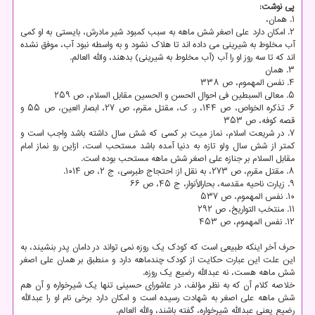
پی نوشت:
۱. همان،
۲. امکان دارد علی اصغر شش ماهه به سبب کمبود شیر مادرش، بایستی به او کمی
آب مخلوط به شیرینی می داده اند تا هلاک نشود و به واسطه نبود آب، موفق نشده
اند که تا سه روز او را آب (آب مخلوط به شیرینی) بدهند، والله العالم.
۳. همان
۴. نفس المهموم، ص ۳۳۸
۵. معالی السبطین فی احوال الحسن و الحسین مقابل السلام، ص ۲۵۹
۶. تذکره الخواص، ص ۱۴۴، ر. ک، مقتل مقرم، ص ۲۷، ابصار العین، ص ۵۵ و
قصه کوفه، ص ۳۵۳
۷. در شریعت اسلام، نماز میت بر کسی که شش سال داشته باشد واجب است و
کمتر از شش سال ولو تازه به دنیا آمده باشد مستحب است، ازاین رو نماز امام
مقابل السلام بر جنازه علی اصغر شش ماهه مستحب بوده است.
۸. مقتل مقرم، ص ۲۷۳، به نقل از: احتجاج طبرسی، ج ۲، ص ۱۰۱۴.
۹. زیارت ناحیه مقدسه، بحارالأنوار، ج ۴۵، ص ۶۶
۱۰. نفس المهموم، ص ۵۳۷
۱۱. منتخب التواریخ، ص ۲۹۲
۱۲. نفس المهموم، ص ۴۵۳
حرف آخر اینکه طبیعی است که کودک یک روزه نمی تواند در دامان پدر بنشیند، به
این علت این عبارت حکایت از کودک چندماهه دارد و منطبق بر همان علی اصغر
شش ماهه هست، نه عبدالله رضیع یک روزه.
خلاصه کلام آن که به نظر مؤلف، در عاشورای حسینی تنها یک شیرخواره و آن هم
شش ماهه علی اصغر به شهادت رسیده است و امکان دارد برخی نام او را عبدالله
رضیع یعنی عبدالله شیرخواره، گفته باشند، والله العالم.