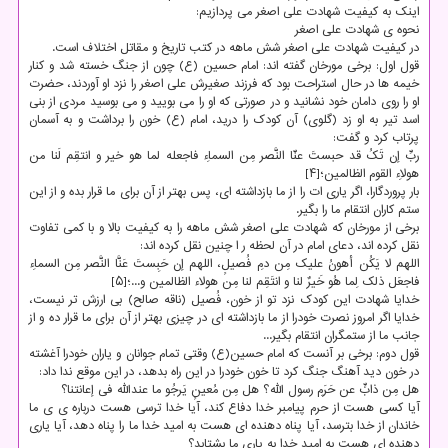
اینک به کیفیت شهادت علی اصغر می پردازیم:
نحوه ی شهادت علی اصغر
در کیفیت شهادت علی اصغر شش ماهه در کتب تاریخ و مقاتل اختلاف است.
قول اول: برخی مورخان گفته اند: امام حسین (ع) چون از جنگ خسته شد و کنار
خیمه ها در حال استراحت بود که فرزند صغیرش علی اصغر را نزد او آوردند، حضرت
او را روی دامان خود نشانید و در صورتی که او را می بویید و می بوسید مردی از بنی
اسد تیر به او زد (گلوی) آن کودک را درید، امام (ع) خون را برداشت و به آسمان
پرتاب کرد و گفت:
ربِّ إن تَکُ قد حبستَ عنّا النَّصر مِن السماءِ فاجعله لما هو خیر و انتقِم لَنا من
هولاءِ القوم الظالمین؛[۴]
بار پروردگارا، اگر یاری ات را از ما بازداشته ای، پس بهتر از آن برای ما قرار بده و از این
ستم کاران انتقام ما را بگیر.
برخی از مورخان که شهادت علی اصغر شش ماهه را به کیفیت بالا و با کمی تفاوت
نقل کرده اند، دعای امام در آن لحظه ر ا چنین نقل کرده اند:
اللهم لا یَکُن أهونُ علیک مِن دمِ فُصیلٍ، اللهم إن حَبِستَ عَنَّا النَّصر مِن السماءِ
فاجعَل ذلک لِما هُو خَیرٌ لنا و انتَقِم لنا مِن هولاء الظالمین و...؛[۵]
خدایا شهادت این کودک نزد تو از خون، فُصیل (ناقه صالح) بی ارزش تر نیست،
خدایا اگر امروز نصرت خودرا از ما بازداشته ای در چیزی بهتر از آن برای ما قرار ده و از
جانب ما از ستمگران انتقام بگیر...
قول دوم: برخی بر آنست که امام حسین(ع) وقتی تمام جوانان و یاران خودرا آغشته
در خون دید آهنگ جنگ کرد تا خون خودرا در این راه بدهد، در این موقع ندا داد:
هل مِن ذابٍّ عن حَرَمِ رسول الله؟ هل مِن مُعینٍ یَرجُو ما عندالله فی إعانتنا؟
آیا کسی هست از حرم پیامبر خدا دفاع کند، آیا خدا ترسی هست درباره ی ی ما
خاندان از خدا بترسد، آیا پناه دهنده ای هست به امید خدا ما را پناه دهد، آیا یاری
دهنده ای هست به امید خدا به یاری ما بشتابد؟