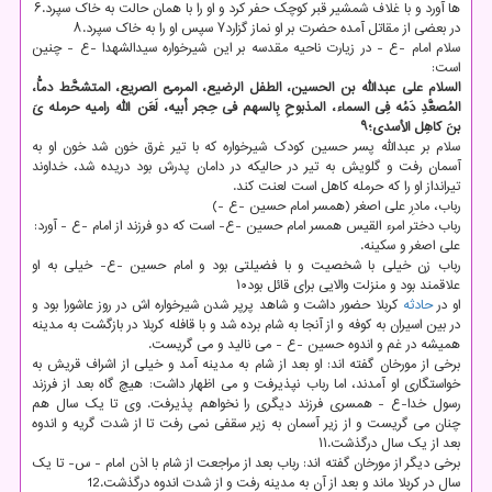
ها آورد و با غلاف شمشیر قبر کوچک حفر کرد و او را با همان حالت به خاک سپرد.۶
در بعضی از مقاتل آمده حضرت بر او نماز گزارد۷ سپس او را به خاک سپرد.۸
سلام امام -ع - در زیارت ناحیه مقدسه بر این شیرخواره سیدالشهدا -ع - چنین
است:
السلام علی عبدالله بن الحسین، الطفل الرضیع، المرمیّ الصریع، المتشحَّط دماُّ،
المُصعَّدِ دَمُه فِی السماء، المذبوحِ بِالسهم فی حِجر أبیه، لَعَن الله رامیه حرمله یَ
بنَ کاهِل الأسدی؛۹
سلام بر عبدالله پسر حسین کودک شیرخواره که با تیر غرق خون شد خون او به
آسمان رفت و گلویش به تیر در حالیکه در دامان پدرش بود دریده شد، خداوند
تیرانداز او را که حرمله کاهل است لعنت کند.
رباب، مادرِ علی اصغر (همسر امام حسین -ع -)
رباب دختر امرء القیس همسر امام حسین -ع- است که دو فرزند از امام -ع - آورد:
علی اصغر و سکینه.
رباب زن خیلی با شخصیت و با فضیلتی بود و امام حسین -ع- خیلی به او
علاقمند بود و منزلت والایی برای قائل بود۱۰
او در
حادثه
کربلا حضور داشت و شاهد پرپر شدن شیرخواره اش در روز عاشورا بود و
در بین اسیران به کوفه و از آنجا به شام برده شد و با قافله کربلا در بازگشت به مدینه
همیشه در غم و اندوه حسین -ع - می نالید و می گریست.
برخی از مورخان گفته اند: او بعد از شام به مدینه آمد و خیلی از اشراف قریش به
خواستگاری او آمدند، اما رباب نپذیرفت و می اظهار داشت: هیچ گاه بعد از فرزند
رسول خدا-ع - همسری فرزند دیگری را نخواهم پذیرفت. وی تا یک سال هم
چنان می گریست و از زیر آسمان به زیر سقفی نمی رفت تا از شدت گریه و اندوه
بعد از یک سال درگذشت.۱۱
برخی دیگر از مورخان گفته اند: رباب بعد از مراجعت از شام با اذن امام - س- تا یک
سال در کربلا ماند و بعد از آن به مدینه رفت و از شدت اندوه درگذشت.12