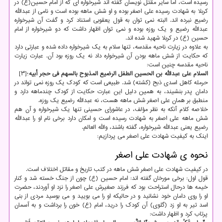
رسیده است، اما سایر مقتل نویسان گفته اند شیرخواره ای که از امام حسین(ع) در
کربلا به شهادت رسیده علی اصغر بوده و او شش ماهه بوده است و نامی از عبدالله
رضیع نبرده اند. البته نمی توان به قول یعقوبی استناد کرد و گفت آن شیرخواره
عبدالله رضیع و یک روزه بوده و نمی توان اظهار داشت که دو شیرخواره از امام
حسین (ع) در کربلا شهید شده اند.
به علاوه در زیارت ناحیه مقدسه، تنها سلام به یک شیرخواره داده شده و عبارتی دارد
که حکایت از شش ماهه بودن آن شیرخواره داد نه یک روزه بود آن. عبارت زیارت
ناحیه مقدسه چنین است:
السلام علی عبدالله بن الحسین الطفل الرضیع المذبوح بالسهم فی حجر أبیه
؛[۳]
حرمله کاهل اسدی ذبح (کشته) شد. طبیعی است که کودک یک روزه نمی تواند در
دامان پدر بنشیند، به همین دلیل این عبارت حکایت از کودک چندماهه دارد و
منطبق بر همان علی اصغر شش ماهه هست، نه عبدالله رضیع یک روزه.
خلاصه کلام آنکه به نظر مؤلف، در عاشورای حسینی تنها یک شیرخواره و آن هم
شش ماهه علی اصغر به شهادت رسیده است و امکان دارد برخی نام او را عبدالله
رضیع یعنی عبدالله شیرخواره، گفته باشند، والله العالم.
اینک به کیفیت شهادت علی اصغر می پردازیم:
نحوه ی شهادت علی اصغر
در کیفیت شهادت علی اصغر شش ماهه در کتب تاریخ و مقاتل اختلاف است.
قول اول: برخی مورخان گفته اند: امام حسین (ع) چون از جنگ خسته شد و کنار
خیمه ها درحال استراحت بود که فرزند صغیرش علی اصغر را نزد او آوردند، حضرت
او را روی دامان خود نشانید و در حالیکه او را می بویید و می بوسید مردی از بنی
اسد تیر به او زد (گلوی) آن کودک را درید، امام (ع) خون را برداشت و به آسمان
پرتاب کرد و اظهار داشت: