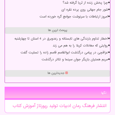
چرا پخش زنده از ثریا گرفته شد؟
شور جام جهانی روی پرده نقره ای
امروز ارتباطات با سرنوشت جوامع گره خورده است
پربحث ترین ها
اخطار تداوم بارندگی های تابستانه و رعدوبرق در 4 استان تا چهارشنبه
روایتی که معادلات کربلا را به هم می زند
عراقچی در پیامی درگذشت ابوالقاسم قاسم زاده را تسلیت گفت
مریم همتیان بازیگر جوان سینما و تئاتر درگذشت
جدیدترین ها
تگها
انتشار
فرهنگ
رمان
ادبیات
تولید
رپورتاژ
آموزش
كتاب