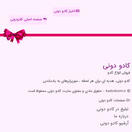
اخبار کادو دونی
صفحه اصلی کادودونی
كادو دونی
فروش انواع کادو
کادو دونی، هدیه ای برای هر لحظه ، سورپرایزهای به یادماندنی
kadodooni.ir - حقوق مادی و معنوی سایت كادو دونی محفوظ است
صفحات كادو دونی
تبلیغ در كادو دونی
درباره ما
آرشیو كادو دونی