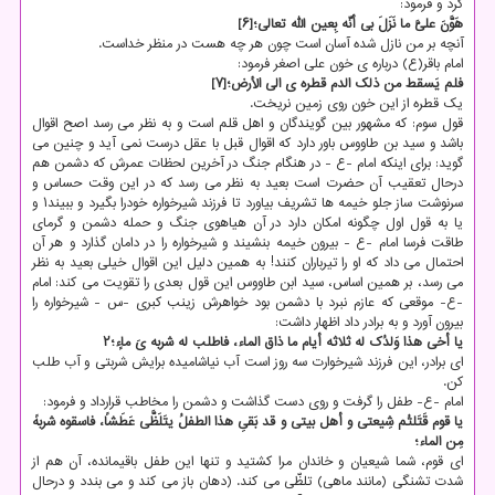
کرد و فرمود:
هَوَّنَ علیَّ ما نَزَلَ بی أنّه بِعین الله تعالی؛[۶]
آنچه بر من نازل شده آسان است چون هر چه هست در منظر خداست.
امام باقر(ع) درباره ی خون علی اصغر فرمود:
فلم یَسقط من ذلک الدم قطره ی الی الأرض؛[۷]
یک قطره از این خون روی زمین نریخت.
قول سوم: که مشهور بین گویندگان و اهل قلم است و به نظر می رسد اصح اقوال
باشد و سید بن طاووس باور دارد که اقوال قبل با عقل درست نمی آید و چنین می
گوید: برای اینکه امام -ع - در هنگام جنگ در آخرین لحظات عمرش که دشمن هم
درحال تعقیب آن حضرت است بعید به نظر می رسد که در این وقت حساس و
سرنوشت ساز جلو خیمه ها تشریف بیاورد تا فرزند شیرخواره خودرا بگیرد و ببیند۱ و
یا به قول اول چگونه امکان دارد در آن هیاهوی جنگ و حمله دشمن و گرمای
طاقت فرسا امام -ع - بیرون خیمه بنشیند و شیرخواره را در دامان گذارد و هر آن
احتمال می داد که او را تیرباران کنند! به همین دلیل این اقوال خیلی بعید به نظر
می رسد، بر همین اساس، سید ابن طاووس این قول بعدی را تقویت می کند: امام
-ع- موقعی که عازم نبرد با دشمن بود خواهرش زینب کبری -س - شیرخواره را
بیرون آورد و به برادر داد اظهار داشت:
یا أخی هذا وَلدُک له ثلاثه أیام ما ذاق الماء، فاطلب له شربه یَ ماءٍ؛۲
ای برادر، این فرزند شیرخوارت سه روز است آب نیاشامیده برایش شربتی و آب طلب
کن.
امام -ع- طفل را گرفت و روی دست گذاشت و دشمن را مخاطب قرارداد و فرمود:
یا قوم قَتَلتُم شِیعتی و أهل بیتی و قد بَقیِ هذا الطفلُ یتَلَظَّی عَطَشاً، فاسقوه شربهً
مِن الماء؛
ای قوم، شما شیعیان و خاندان مرا کشتید و تنها این طفل باقیمانده، آن هم از
شدت تشنگی (مانند ماهی) تلظّی می کند. (دهان باز می کند و می بندد و درحال