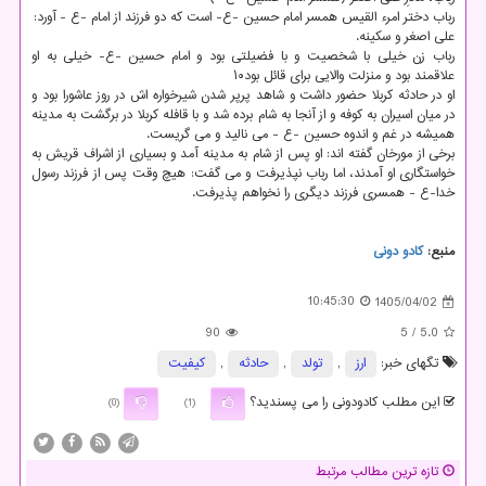
رباب دختر امرء القیس همسر امام حسین -ع- است که دو فرزند از امام -ع - آورد:
علی اصغر و سکینه.
رباب زن خیلی با شخصیت و با فضیلتی بود و امام حسین -ع- خیلی به او
علاقمند بود و منزلت والایی برای قائل بود۱۰
او در حادثه کربلا حضور داشت و شاهد پرپر شدن شیرخواره اش در روز عاشورا بود و
در میان اسیران به کوفه و از آنجا به شام برده شد و با قافله کربلا در برگشت به مدینه
همیشه در غم و اندوه حسین -ع - می نالید و می گریست.
برخی از مورخان گفته اند: او پس از شام به مدینه آمد و بسیاری از اشراف قریش به
خواستگاری او آمدند، اما رباب نپذیرفت و می گفت: هیچ وقت پس از فرزند رسول
خدا-ع - همسری فرزند دیگری را نخواهم پذیرفت.
منبع:
كادو دونی
10:45:30
1405/04/02
90
/ 5
5.0
تگهای خبر:
ارز
,
تولد
,
حادثه
,
كیفیت
این مطلب کادودونی را می پسندید؟
(0)
(1)
تازه ترین مطالب مرتبط