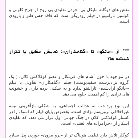
نقش های دوگانه مایکل بی. جردن تقلیدی بی روح از جرج کلونی و
کوئنتین تارانتینو در فیلم رودریگز است که فاقد حس طنز و پارودی
است.
*** از «جانگو» تا «گناهکاران»: نمایش حقایق یا تکرار
کلیشه ها؟
در مواجهه با خون آشام های فریبکار و عضو کوکلاکس کلان، ( یک
گروه نژادپرست سفیدپوست) فیلم «گناهکاران» تفاوتی با فیلم
«جانگو آزادشده» تارانتینو ندارد و به شکلی برده داری و خشونت
های نژادی را کم اهمیت جلوه می دهد.
این نوع پرداخت به عدالت اجتماعی، به شکلی بازآفرینی نیمه
غیراخلاقی تروریسم نژادی است، بخصوص پایان فیلم که استک را در
کشتار کوکلاکس کلان در جنگ جهانی اول قرار می دهد، که تقلیدی
آشکار از «حرامزاده های لعنتی» است.
کوگلر تلاش دارد فیلمی هولناک تر از «برو بیرون» جوردن پیل بسازد