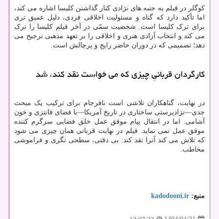
کوگلر در فیلم به جنبه های نژادی کنار گذاشتن کلیسا اشاره می کند،
اما تأکید دارد که گناه و مسئولیت اخلاقی فردی، دلیل عمیق تری
برای ترک کلیسا است. شخصیت سمّی در آخر فیلم کلیسا را ترک
می کند و انتخاب آزادی هنری و اخلاقی را بر تعهد مذهبی ترجیح می
دهد؛ تصمیمی که در دوران حاضر رایج و پرچالش است.
کارگردان قربانیِ چیزی که می خواست نقد کند، شد
در نهایت، گناهکاران تلاشی است نافرجام برای ترکیب یک مبحث
جدی—نژادپرستی ساختاری در تاریخ آمریکا—با فضای فانتزی و خون
آشامی. اما در انتقال پیام موفق عمل خلق فضایی سرگرم کننده
موفق عمل نمی نماید. فیلم در نهایت قربانی همان چیزی می شود
که تلاش می کند آنرا نقد کند: بی دقتی، سطحی نگری و فراموشی
مخاطب.
منبع:
kadodooni.ir