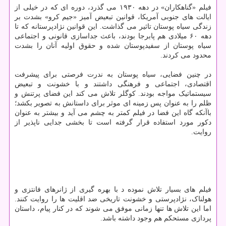
فیلم «گناهکاران» در دهه ۱۹۳۰ می گذرد، دوره ای که در خیلی از
ایالت های جنوبی آمریکا، قوانین تبعیض آمیز «جیم کرو» بشدت بر
زندگی سیاه پوستان تاثیر می گذاشت. این قوانین نژادپرستانه که تا
دهه ۶۰ میلادی هم پابرجا بودند، باعث جداسازی قانونی و اجتماعی
سیاه پوستان از سفیدپوستان شده و حقوق اولیه آنان را بشدت
محدود می کردند.
در چنین فضایی، سیاه پوستان به ندرت فرصتی برای پیشرفت
اقتصادی، اجتماعی و فرهنگی داشتند و با خشونت و تبعیض
سیستماتیک مواجه بودند. کوگلر تلاش می کند این فضای پرتنش و
ظلم را به عنوان پس زمینه ای موثر برای داستانش به تصویر بکشد؛
باآنکه گاه این فضا در فیلم کمتر به چشم می آید و بیشتر به عنوان
دکور مورد استفاده قرار گرفته است تا بخشی جدایی ناپذیر از
روایت.
فیلم های بسیار تلاش نموده د با بهره گیری از ژانرهای فانتزی و
هولناک، نژادپرستی و خشونت تاریخی ضد اقلیت ها را روایت کنند.
اما این تلاش ها تنها زمانی موفق می شوند که در کنار پیام، داستان
پردازی مستحکم هم وجود داشته باشد.