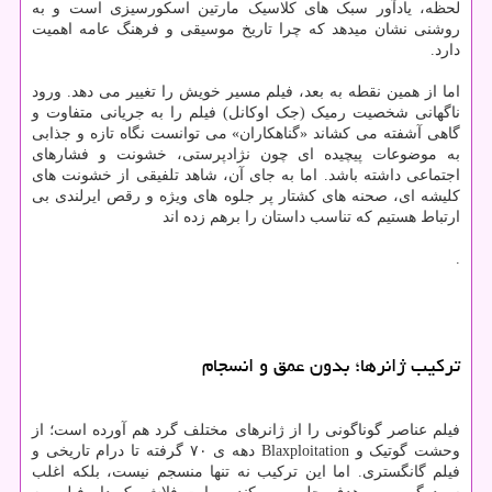
لحظه، یادآور سبک های کلاسیک مارتین اسکورسیزی است و به
روشنی نشان میدهد که چرا تاریخ موسیقی و فرهنگ عامه اهمیت
دارد.
اما از همین نقطه به بعد، فیلم مسیر خویش را تغییر می دهد. ورود
ناگهانی شخصیت رمیک (جک اوکانل) فیلم را به جریانی متفاوت و
گاهی آشفته می کشاند «گناهکاران» می توانست نگاه تازه و جذابی
به موضوعات پیچیده ای چون نژادپرستی، خشونت و فشارهای
اجتماعی داشته باشد. اما به جای آن، شاهد تلفیقی از خشونت های
کلیشه ای، صحنه های کشتار پر جلوه های ویژه و رقص ایرلندی بی
ارتباط هستیم که تناسب داستان را برهم زده اند
.
ترکیب ژانرها؛ بدون عمق و انسجام
فیلم عناصر گوناگونی را از ژانرهای مختلف گرد هم آورده است؛ از
وحشت گوتیک و Blaxploitation دهه ی ۷۰ گرفته تا درام تاریخی و
فیلم گانگستری. اما این ترکیب نه تنها منسجم نیست، بلکه اغلب