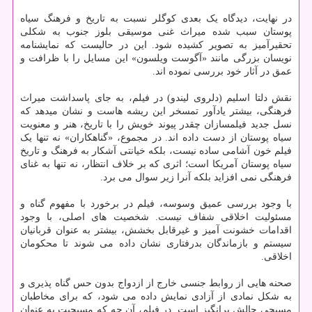
در نهایت، دیدگاه یک بعدی کوگلر نسبت به تاریخ و فرهنگ سیاه
پوستان سبب شده میراث غنی موسیقی بلوز جنوب به شکلی
تحقیرآمیز به تصویر کشیده شود. این در حالیست که نمایشنامه
نویسان بزرگی مانند «آگوست ویلسون» این مسایل را با ظرافت و
عمق در آثار خود بررسی نموده اند.
نقش دلتا اسلیم (دلروی لیندو) در فیلم، به جای پاسداشت میراث
فرهنگی، بیشتر یادآور تمسخر این ریشه هاست و نشان میدهد که
نسل جدید فیلمسازان چقدر پیوند خویش را با تاریخ، هنر و معنویت
سیاه پوستان از دست داده اند. در مجموع، «گناهکاران» نه تنها یک
فیلم خون آشامی ساده نیست، بلکه خیانتی آشکار به فرهنگ و تاریخ
سیاه پوستان آمریکا است؛ اثری که بر خلاف انتظار، نه تنها به غنای
فرهنگی نمی افزاید بلکه آنرا زیر سوال می برد.
با وجود بررسی عمیق وسوسه، فیلم در برخورد با مفهوم گناه و
مسئولیت اخلاقی شفاف نیست. شخصیت های اصلی، با وجود
اقدامات خشونت آمیز و غیرقابل بخشش، بیشتر به عنوان قربانیان
سیستم و بازماندگان بدرفتاری نشان داده می شوند تا محکومان
اخلاقی.
صحنه هایی از روابط جنسی خارج از ازدواج بدون حس گناه پذیری و
به شکل نمادی از آزادی نمایش داده می شود، که برای مخاطبان
مسیحی چالش برانگیز است. در فیلم، آن چه که مسیحیت به عنوان