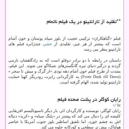
**تقلید از تارانتینو در یک فیلم ناتمام
فیلم «گناهکاران» ترکیبی عجیب از بلوز سیاه پوستان و خون آشام
است که بیشتر از هر چیز، تقلیدی از
جشن
چندژانره فیلم های
تارانتینو بنظر می رسد.
داستان در رابطه با دو برادر دوقلو است که به زادگاهشان بازمی
گردند و درگیر دنیای تیره گانگسترهای شیکاگو می شوند. این فیلم،
بشدت از طرح فیلم خون آشام دهه نودی «از گرگ و میش تا سحر »
(From Dusk till Dawn) به کارگردانی رابرت رودریگز کهبا حمایت
تارانتینو تولید شده، الهام گرفته است.
رایان کوگلر در پشت صحنه فیلم
br />
رایان کوگلر، نویسنده و کارگردان اثر، بار دیگر ناسیونالیسم افریقایی
کلیشه ای را دنبال می کند که پیشتر در «پلنگ سیاه» و «کرید» دنباله
اش به چشم خورد، اما تلفیق اساطیر بلوز جنوب آمریکا با عناصر
هولناک، بیش تر سطحی و کودکانه جلوه می کند.