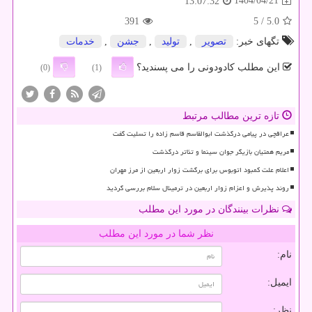
1404/04/21
13:07:32
391
/ 5
5.0
تگهای خبر:
تصویر
,
تولید
,
جشن
,
خدمات
این مطلب کادودونی را می پسندید؟
(0)
(1)
تازه ترین مطالب مرتبط
عراقچی در پیامی درگذشت ابوالقاسم قاسم زاده را تسلیت گفت
مریم همتیان بازیگر جوان سینما و تئاتر درگذشت
اعلام علت کمبود اتوبوس برای برگشت زوار اربعین از مرز مهران
روند پذیرش و اعزام زوار اربعین در ترمینال سلام بررسی گردید
نظرات بینندگان در مورد این مطلب
نظر شما در مورد این مطلب
نام:
ایمیل:
نظر: