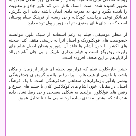
تصویر کشیده شده است. استک تلاش می کند تاثیر جادو و معنویت
را نادیده بگیرد و تنها به قدرت مادی ایمان داشته باشد. این نگرش،
نمایانگر نوعی برداشت کودکانه و بی ریشه از فرهنگ سیاه پوستان
است که به جای غنای معنوی، تنها به زور و پول توجه دارد.
از منظر موسیقی، فیلم به رغم استفاده از سبک بلوز، نتوانسته
خصوصیت های فولکلوریک و اصیل آنرا به درستی منتقل کند. صحنه
های اکشن با خون آشام ها فاقد آن شور و هیجان اصیل فیلم های
رابرت رودریگز است و فیلم برداری تاریک و بی جان آتام دورالد
آرکاپاو هم بر این ضعف افزوده است.
جشن جاز-کلوب فیلم که قرار بود لحظه ای فراتر از زمان و مکان
باشد، با تلفیقی از هیپ هاپ، اپرا، رقص باله و گروههای چندفرهنگی
بیشتر یادآور بازتکرارهای سطحی چندفرهنگی است تا یک فرهنگ
اصیل. در مقابل، خون آشام های کوکلاکس کلان با چشم های سرخ و
رقص های فولکلور ایرلندی به شکلی سطحی و بی ربط نشان داده
شده اند که بیشتر به نقدی ساده لوحانه می ماند تا تحلیل عمیق.