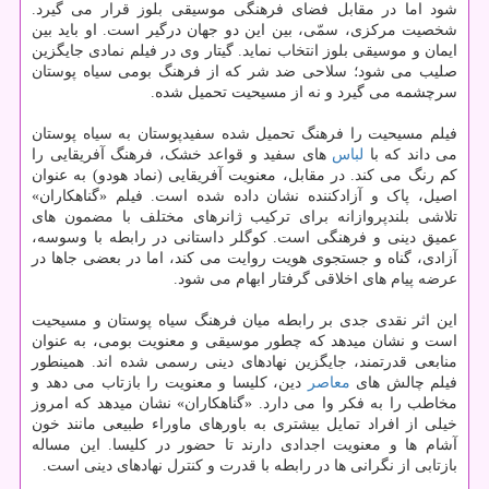
شود اما در مقابل فضای فرهنگی موسیقی بلوز قرار می گیرد.
شخصیت مرکزی، سمّی، بین این دو جهان درگیر است. او باید بین
ایمان و موسیقی بلوز انتخاب نماید. گیتار وی در فیلم نمادی جایگزین
صلیب می شود؛ سلاحی ضد شر که از فرهنگ بومی سیاه پوستان
سرچشمه می گیرد و نه از مسیحیت تحمیل شده.
فیلم مسیحیت را فرهنگ تحمیل شده سفیدپوستان به سیاه پوستان
می داند که با
لباس
های سفید و قواعد خشک، فرهنگ آفریقایی را
کم رنگ می کند. در مقابل، معنویت آفریقایی (نماد هودو) به عنوان
اصیل، پاک و آزادکننده نشان داده شده است. فیلم «گناهکاران»
تلاشی بلندپروازانه برای ترکیب ژانرهای مختلف با مضمون های
عمیق دینی و فرهنگی است. کوگلر داستانی در رابطه با وسوسه،
آزادی، گناه و جستجوی هویت روایت می کند، اما در بعضی جاها در
عرضه پیام های اخلاقی گرفتار ابهام می شود.
این اثر نقدی جدی بر رابطه میان فرهنگ سیاه پوستان و مسیحیت
است و نشان میدهد که چطور موسیقی و معنویت بومی، به عنوان
منابعی قدرتمند، جایگزین نهادهای دینی رسمی شده اند. همینطور
فیلم چالش های
معاصر
دین، کلیسا و معنویت را بازتاب می دهد و
مخاطب را به فکر وا می دارد. «گناهکاران» نشان میدهد که امروز
خیلی از افراد تمایل بیشتری به باورهای ماوراء طبیعی مانند خون
آشام ها و معنویت اجدادی دارند تا حضور در کلیسا. این مساله
بازتابی از نگرانی ها در رابطه با قدرت و کنترل نهادهای دینی است.