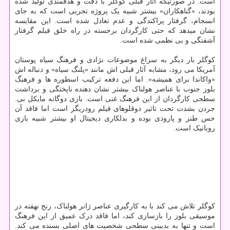
است. در صورتیکه آثار قبلی کوگلر با دقت و هدفمندی تولید شده
بودند، «گناهکاران» بیشتر شبیه یک پروژه تجربی است که به جای
انسجام، گرفتار پراکندگی و عدم تعادل شده است. این مقایسه
نشان میدهد که حتی کارگردان برجسته در راه خلق فیلم گرفتار
آشفتگی و بی نظمی شده است.
کوگلر بار دیگر به سراغ موضوعات نژادی و فرهنگ سیاه پوستان
آمریکا می رود، مشابه آثار قبلی اش مانند «پلنگ سیاه» و دنباله اش
«واکاندا برای همیشه». اما این دفعه ترکیب اسطوره ها و فرهنگ
بلوز جنوب با عناصر هولناک بیشتر نشان دهنده ناپختگی و برداشت
سطحی کارگردان از این فرهنگ غنی است. بازی دوگانه مایکل بی.
جردن بشدت تحت تاثیر دوقلوهای فیلم رودریگز است اما فاقد آن
حس طنز و پارودی بوده و بدلکاری دیجیتال او بیشتر شبیه بازی
روباتیک است.
کوگلر تلاش می کند با به کارگیری عناصر ژانر هولناک، رنج نهفته در
موسیقی بلوز را بازسازی کند، اما فاقد درک عمیق از این فرهنگ
است و تنها به بدبینی سطحی شخصیت های اصلی بسنده می کند.