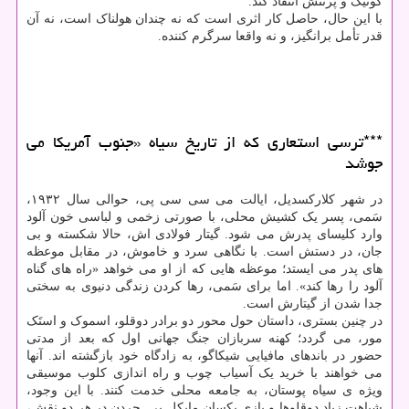
گوتیک و پرتنش انتقاد کند.
با این حال، حاصل کار اثری است که نه چندان هولناک است، نه آن
قدر تأمل برانگیز، و نه واقعا سرگرم کننده.
***ترسی استعاری که از تاریخ سیاه «جنوب آمریکا می
جوشد
در شهر کلارکسدیل، ایالت می سی سی پی، حوالی سال ۱۹۳۲،
سَمی، پسر یک کشیش محلی، با صورتی زخمی و لباسی خون آلود
وارد کلیسای پدرش می شود. گیتار فولادی اش، حالا شکسته و بی
جان، در دستش است. با نگاهی سرد و خاموش، در مقابل موعظه
های پدر می ایستد؛ موعظه هایی که از او می خواهد «راه های گناه
آلود را رها کند». اما برای سَمی، رها کردن زندگی دنیوی به سختی
جدا شدن از گیتارش است.
در چنین بستری، داستان حول محور دو برادر دوقلو، اسموک و استَک
مور، می گردد؛ کهنه سربازان جنگ جهانی اول که بعد از مدتی
حضور در باندهای مافیایی شیکاگو، به زادگاه خود بازگشته اند. آنها
می خواهند با خرید یک آسیاب چوب و راه اندازی کلوب موسیقی
ویژه ی سیاه پوستان، به جامعه محلی خدمت کنند. با این وجود،
شباهت زیاد دوقلوها و بازی یکسان مایکل بی. جردن در هر دو نقش،