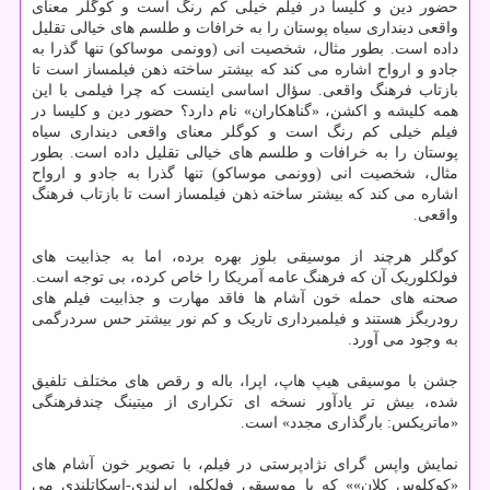
حضور دین و کلیسا در فیلم خیلی کم رنگ است و کوگلر معنای
واقعی دینداری سیاه پوستان را به خرافات و طلسم های خیالی تقلیل
داده است. بطور مثال، شخصیت انی (وونمی موساکو) تنها گذرا به
جادو و ارواح اشاره می کند که بیشتر ساخته ذهن فیلمساز است تا
بازتاب فرهنگ واقعی. سؤال اساسی اینست که چرا فیلمی با این
همه کلیشه و اکشن، «گناهکاران» نام دارد؟ حضور دین و کلیسا در
فیلم خیلی کم رنگ است و کوگلر معنای واقعی دینداری سیاه
پوستان را به خرافات و طلسم های خیالی تقلیل داده است. بطور
مثال، شخصیت انی (وونمی موساکو) تنها گذرا به جادو و ارواح
اشاره می کند که بیشتر ساخته ذهن فیلمساز است تا بازتاب فرهنگ
واقعی.
کوگلر هرچند از موسیقی بلوز بهره برده، اما به جذابیت های
فولکلوریک آن که فرهنگ عامه آمریکا را خاص کرده، بی توجه است.
صحنه های حمله خون آشام ها فاقد مهارت و جذابیت فیلم های
رودریگز هستند و فیلمبرداری تاریک و کم نور بیشتر حس سردرگمی
به وجود می آورد.
جشن با موسیقی هیپ هاپ، اپرا، باله و رقص های مختلف تلفیق
شده، بیش تر یادآور نسخه ای تکراری از میتینگ چندفرهنگی
«ماتریکس: بارگذاری مجدد» است.
نمایش واپس گرای نژادپرستی در فیلم، با تصویر خون آشام های
«کوکلوس کلان»» که با موسیقی فولکلور ایرلندی-اسکاتلندی می