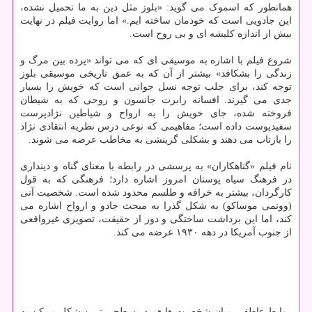
همانطور که اسموک می گوید: «بلوز مثل دین به ما تحمیل نشده،
این جادویی است که خودمان ساخته ایم.» اما روایت فیلم در نهایت
بیش از اندازه کلیشه ای و بی روح است.
شروع فیلم با اشاره به موسیقی ای که می تواند «پرده بین مرگ و
زندگی را بشکافد» بیشتر از آن که به عمق تاریخی موسیقی بلوز
توجه کند، برای جلب توجه نسل جوانی است که خویش را بسیار
جدی می گیرند. افسانه رابرت جانسون و روحی که به شیطان
فروخته شده، جای خویش را به ارواح و شیاطین نژادپرست
سفیدپوست داده است؛ مفاهیمی که نوعی درس نظریه انتقادی نژاد
را بازتاب می دهند و بشکلی گزینشی به مخاطب عرضه می شوند.
نام فیلم «گناهکاران» به پرسشی در رابطه با معنای گناه و دینداری
در فرهنگ سیاه پوستان امروز اشاره دارد؛ فرهنگی که به قول
کارگردان، بیشتر به خرافه و طلسم محدود شده است. شخصیت آنی
(وونمی موساکو) به شکل گذرا به مبحث جادو و ارواح اشاره می
کند، اما این برداشت ساختگی و دور از حقیقت، تصویری غیرواقعی
از جنوب آمریکا در دهه ۱۹۳۰ عرضه می کند.
روابط عاطفی میان شخصیت ها هم در سطحی ترین شکل ممکن به