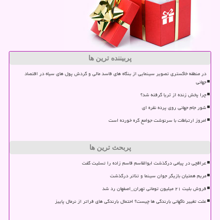
پربیننده ترین ها
در منطقه خاکستری تصویر سینمایی از بنگاه های فاسد مالی و گردش پول های سیاه در اقتصاد
جهانی
چرا پخش زنده از ثریا گرفته شد؟
شور جام جهانی روی پرده نقره ای
امروز ارتباطات با سرنوشت جوامع گره خورده است
پربحث ترین ها
عراقچی در پیامی درگذشت ابوالقاسم قاسم زاده را تسلیت گفت
مریم همتیان بازیگر جوان سینما و تئاتر درگذشت
فروش بلیت ۲۱ میلیون تومانی تهران_اصفهان رد شد
علت تغییر ناگهانی بارندگی ها چیست؟ احتمال بارندگی های فراتر از نرمال پاییز