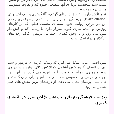
سبب شده شخصیت پردازی آنها سطحی جلوه کند و تفاوت ملموسی
میانشان دیده نشود.
فیلم تلاش دارد از تلفیق ژانرهای گوتیک، گانگستری و بلک اکسپویتی
(Blaxploitation) بهره بگیرد و از زاویه دید سَمی، پسرعموی زخمی
این دو برادر، روایت شود. نیمه ی نخست فیلم، که بر کارهای
روزمره و آماده سازی کلوب تمرکز دارد، با ریتمی کند و کش دار
پیش می رود و با وجود فضای اجتماعی پرتنش، فاقد رخدادهای
اثرگذار و دراماتیک است.
تنش اصلی زمانی شکل می گیرد که رمیک، غریبه ای مرموز و شب
زی از اعضای گروه خون آشامی کوکلاکس کلان، وارد داستان می
شود و رهبری حمله به کلوب را بر عهده می گیرد. در این بین،
اجراهای موسیقی، بخصوص سکانسی که بلوز را پلی میان گذشته و
حال سیاه پوستان نشان می دهد، از درخشان ترین بخش های فیلم
بشمار می رود.
پیوست فرهنگی-تاریخی: بازنمایی نژادپرستی در آینه ی
فانتزی