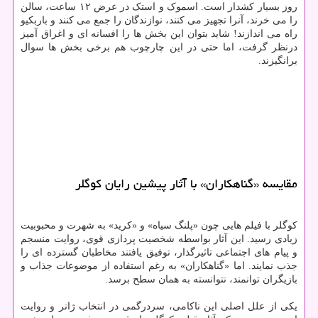
روز بسیار کشدار است. اسموک و استک در عرض ۱۲ ساعت، سالن
را می خرند، آنرا تجهیز می کنند، نوازندگان را جمع می کنند و باربکیو
راه می اندازند! شاید بتوان این بخش ها را افسانه ای و اغراق آمیز
درنظر گرفت، اما حتی در این چارچوب هم برخی بخش ها سوال
برانگیزند.
مقایسه «گناهکاران» با آثار پیشین رایان کوگلر
کوگلر با فیلم هایی چون «پلنگ سیاه» و «کرید» به شهرت و محبوبیت
زیادی رسید. این آثار بواسطه شخصیت پردازی قوی، روایت منسجم
و پیام های اجتماعی تاثیرگذار، توفیق یافتند مخاطبان گسترده ای را
جذب نمایند. اما «گناهکاران» به رغم استفاده از موضوعات جذاب و
بازیگران توانمند، نتوانسته به همان سطح برسد.
یکی از علل اصلی این ناکامی، سردرگمی در انتخاب ژانر و روایت