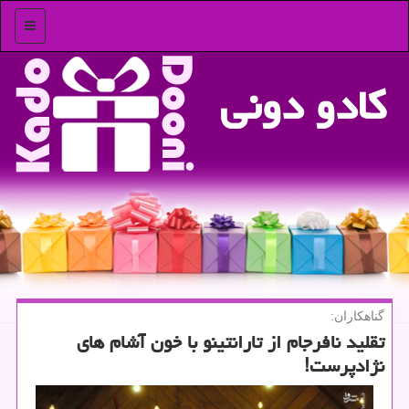
منو
كادو دونی
گناهکاران:
تقلید نافرجام از تارانتینو با خون آشام های
نژادپرست!