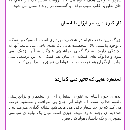
سردرگم و بی هدف جلوه می کند. روایت فلاش بک دار فیلم، به
جای تعلیق، اغلب سبب توقف و گسست در روند داستان می شود.
کاراکترها؛ بیشتر ابزار تا انسان
بزرگ ترین ضعف فیلم در شخصیت پردازی است. اسموک و استک،
با وجود پتانسیل بالا، شخصیت هایی تک بعدی باقی می مانند. آنها نه
پیچیدگی دارند، نه دگرگونی. تماشاچی هیچگاه به آنها نزدیک نمی
شود و دیالوگ های کلیشه ای شان هم کمکی به این نزدیکی نمی
نماید. بازیگران هم فرصت بروز عواطف عمیق را پیدا نمی کنند.
استعاره هایی که تاثیر نمی گذارند
ایده ی خون آشام به عنوان استعاره ای از استعمار و نژادپرستی
بالقوه جذاب است، اما فیلم آنرا چنان بی ظرافت و مستقیم عرضه
می کند که در حد شعار باقی می ماند. هیچ نشانه گذاری هنرمندانه یا
چندلایه ای وجود ندارد. نتیجه چیزی است میان یک بیانیه ی سیاسی
تصویری و یک داستان هولناک ناقص.