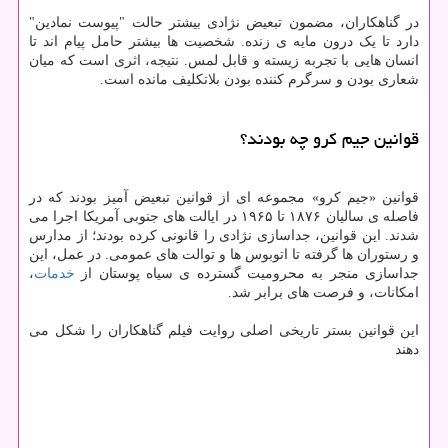
در گناهکاران، مضمون تبعیض نژادی بیشتر حالت "پیوست نمادین"
دارد تا یک درون مایه ی زنده. شخصیت ها بیشتر حامل پیام اند تا
انسان هایی با تجربه زیسته و قابل لمس. نتیجه، اثری است که میان
شعاری بودن و سرگرم کننده بودن بلاتکلیف مانده است.
قوانین جیم کرو چه بودند؟
قوانین «جیم کرو» مجموعه ای از قوانین تبعیض آمیز بودند که در
فاصله ی سالیان ۱۸۷۶ تا ۱۹۶۵ در ایالت های جنوبی آمریکا اجرا می
شدند. این قوانین، جداسازی نژادی را قانونی کرده بودند؛ از مدارس
و رستوران ها گرفته تا اتوبوس ها و توالت های عمومی. در عمل، این
جداسازی منجر به محرومیت گسترده ی سیاه پوستان از
خدمات
،
امکانات، و فرصت های برابر شد.
این قوانین بستر تاریخی اصلی روایت فیلم گناهکاران را شکل می
دهند