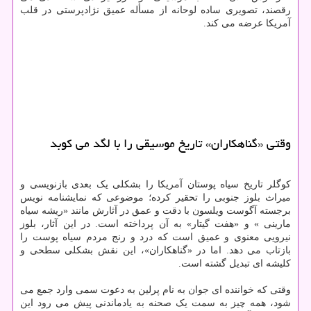
رقصند، تصویری ساده لوحانه از مسأله عمیق نژادپرستی در قلب
آمریکا عرضه می کند.
وقتی «گناهکاران» تاریخ موسیقی را با لگد می کوبد
کوگلر تاریخ سیاه پوستان آمریکا را بشکلی یک بعدی بازنویسی و
میراث بلوز جنوبی را تحقیر کرده؛ موضوعی که نمایشنامه نویس
برجسته آگوست ویلسون با دقت و عمق در آثارش مانند «ریشه سیاه
مارینی » و «هفت گیتار» به آن پرداخته است. در این آثار، بلوز
نیرویی معنوی و عمیق است که درد و رنج مردم سیاه پوست را
بازتاب می دهد. اما در «گناهکاران»، این نقش بشکلی سطحی و
کلیشه ای تبدیل گشته است.
وقتی که خواننده ای جوان به نام پرلین به دعوت سمی وارد جمع می
شود، همه چیز به سمت یک صحنه به یادماندنی پیش می رود این