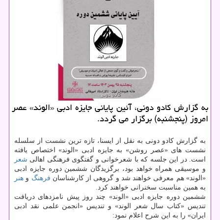
به گزارش کادو دونی، آئین پایانی جایزه ادبی «الوند» عصر
امروز (پنجشنبه) برگزار می گردد.
به گزارش کادو دونی به نقل از ایسنا، تازه ترین نشست از سلسله
نشست های «عصر روشن» به جایزه ادبی «الوند» اختصاص یافته
است. در این جلسه که با شعرخوانی و گفتگوی فرهنگی اهالی
شعر
و موسیقی همراه خواهد بود، برگزیدگان ششمین دوره جایزه ادبی
«الوند» هم معرفی خواهند شد و گروهی از کارشناسان
فرهنگ
و
هنر
به همین مناسبت سخنرانی خواهند کرد.
ششمین دوره جایزه ادبی «الوند» چند روز پیش نامزدهای دریافت
تندیس «کتاب سال شعر الوند» و تندیس «انجمن علمی نقد ادبی
ایران» را به این شرح اعلام نمود: