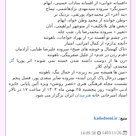
«افسانه خوانی» از افسانه سادات حسینی، ایهام
«سیزنگر» سروده سیدمهدی نژادهاشمی، تیماج
«بند آخر» اثر محمدجواد پورتقی، نزدیک تر
«وطن خوانده از محمد وطن خواه، ایهام
«بغض های بلاتکلیف» از منوچهر ابراهیمی، آنان
«تغییر » سروده محمدرضا یار، شب چله
«در چشم تو آهسته تر» از بهزاد خواجات، ناهونته
«آنچه ندارم» از کمال امرایی، امتیاز
«تاک کهنسال و خوشه های صبح» سروده علیرضا طبایی، آرادمان
«قدم زدن در عدم» از جلیل صفربیگی، ناهونته
«زن ها از دوست داشته شدن خسته نمی شوند» اثر پوریا
گل
محمدی، آوای کلار
«مین ها همیشه سر به زیرند» از جمال بیگ، ناهونته
«مِهی درحال پاک کردن آینده» سروده صابر سعدی پور، فصل پنجم
نشست مجله فرهنگی هنری «عصر روشن» ویژه آئین پایانی جایزه
ادبی «الوند» روز پنجشنبه ۲۵ بهمن ماه ۱۴۰۳ از ساعت ۱۷ در تالار
استاد امیرخانی خانه
هنرمندان
ایران برگزار می شود.
منبع:
kadodooni.ir
1403/11/26
14:09:58