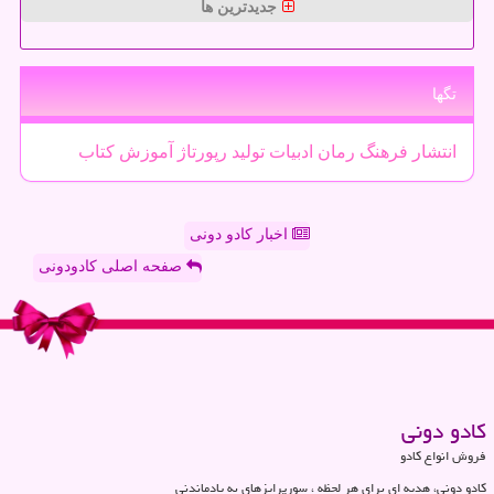
جدیدترین ها
تگها
انتشار
فرهنگ
رمان
ادبیات
تولید
رپورتاژ
آموزش
كتاب
اخبار کادو دونی
صفحه اصلی کادودونی
كادو دونی
فروش انواع کادو
کادو دونی، هدیه ای برای هر لحظه ، سورپرایزهای به یادماندنی