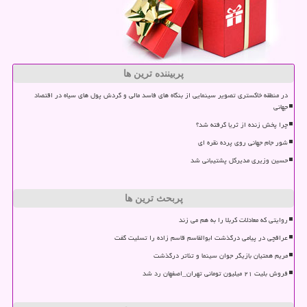
پربیننده ترین ها
در منطقه خاکستری تصویر سینمایی از بنگاه های فاسد مالی و گردش پول های سیاه در اقتصاد
جهانی
چرا پخش زنده از ثریا گرفته شد؟
شور جام جهانی روی پرده نقره ای
حسین وزیری مدیرکل پشتیبانی شد
پربحث ترین ها
روایتی که معادلات کربلا را به هم می زند
عراقچی در پیامی درگذشت ابوالقاسم قاسم زاده را تسلیت گفت
مریم همتیان بازیگر جوان سینما و تئاتر درگذشت
فروش بلیت ۲۱ میلیون تومانی تهران_اصفهان رد شد