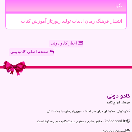
تگها
انتشار
فرهنگ
رمان
ادبیات
تولید
رپورتاژ
آموزش
كتاب
اخبار کادو دونی
صفحه اصلی کادودونی
كادو دونی
فروش انواع کادو
کادو دونی، هدیه ای برای هر لحظه ، سورپرایزهای به یادماندنی
kadodooni.ir - حقوق مادی و معنوی سایت كادو دونی محفوظ است
صفحات كادو دونی