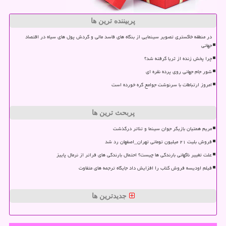
پربیننده ترین ها
در منطقه خاکستری تصویر سینمایی از بنگاه های فاسد مالی و گردش پول های سیاه در اقتصاد
جهانی
چرا پخش زنده از ثریا گرفته شد؟
شور جام جهانی روی پرده نقره ای
امروز ارتباطات با سرنوشت جوامع گره خورده است
پربحث ترین ها
مریم همتیان بازیگر جوان سینما و تئاتر درگذشت
فروش بلیت ۲۱ میلیون تومانی تهران_اصفهان رد شد
علت تغییر ناگهانی بارندگی ها چیست؟ احتمال بارندگی های فراتر از نرمال پاییز
فیلم اودیسه فروش کتاب را افزایش داد جایگاه ترجمه های متفاوت
جدیدترین ها