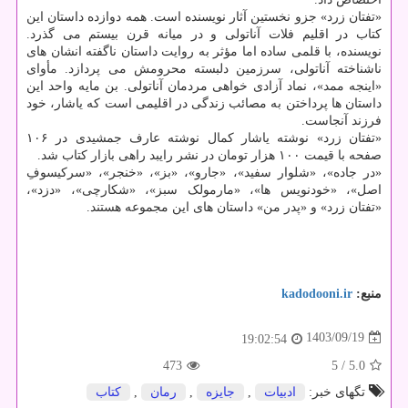
«تفتان زرد» جزو نخستین آثار نویسنده است. همه دوازده داستان این
کتاب در اقلیم فلات آناتولی و در میانه قرن بیستم می گذرد.
نویسنده، با قلمی ساده اما مؤثر به روایت داستان ناگفته انشان های
ناشناخته آناتولی، سرزمین دلبسته محرومش می پردازد. مأوای
«اینجه ممد»، نماد آزادی خواهی مردمان آناتولی. بن مایه واحد این
داستان ها پرداختن به مصائب زندگی در اقلیمی است که یاشار، خود
فرزند آنجاست.
«تفتان زرد» نوشته یاشار کمال نوشته عارف جمشیدی در ۱۰۶
صفحه با قیمت ۱۰۰ هزار تومان در نشر رایبد راهی بازار کتاب شد.
«در جاده»، «شلوار سفید»، «جارو»، «بز»، «خنجر»، «سرکیسوفِ
اصل»، «خودنویس ها»، «مارمولک سبز»، «شکارچی»، «دزد»،
«تفتان زرد» و «پدر من» داستان های این مجموعه هستند.
منبع:
kadodooni.ir
1403/09/19
19:02:54
473
/ 5
5.0
تگهای خبر:
ادبیات
,
جایزه
,
رمان
,
كتاب