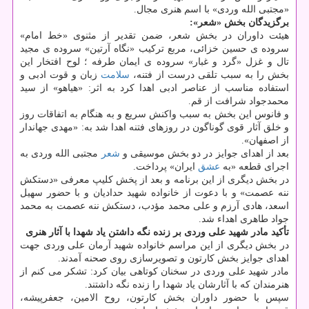
«مجتبی الله وردی» با اسم هنری مجال.
برگزیدگان بخش «شعر»:
هیئت داوران در بخش شعر، ضمن تقدیر از مثنوی «خط امام»
سروده ی حسین خزائی، مربع ترکیب «نگاه آرتین» سروده ی مجید
تال و غزل «گرد و غبار» سروده ی ایمان طرفه ؛ لوح افتخار این
بخش را به سبب تلقی درست از فتنه،
سلامت
زبان و قوت ادبی و
استفاده مناسب از عناصر ادبی اهدا کرد به اثر: «هیاهو» از سید
محمدجواد شرافت از قم.
و فانوس این بخش به سبب واکنش سریع و به هنگام به اتفاقات روز
و خلق آثار قوی گوناگون در روزهای فتنه اهدا شد به: «مهدی جهاندار
از اصفهان».
بعد از اهدای جوایز در دو بخش موسیقی و
شعر
مجتبی الله وردی به
اجرای قطعه «به
عشق
ایران» پرداخت.
در بخش دیگری از این برنامه و بعد از پخش کلیپ معرفی «دستکش
ننه عصمت» و با دعوت از خانواده شهید حدادیان و با حضور سهیل
اسعد، هادی آرزم و علی محمد مؤدب، دستکش ننه عصمت به محمد
جواد طاهری اهداء شد.
تأکید مادر شهید علی وردی بر زنده نگه داشتن یاد شهدا با آثار هنری
در بخش دیگری از این مراسم خانواده شهید آرمان علی وردی جهت
اهدای جوایز بخش کارتون و تصویرسازی روی صحنه آمدند.
مادر شهید علی وردی در سخنان کوتاهی بیان کرد: تشکر می کنم از
هنرمندان که با آثارشان یاد شهدا را زنده نگه داشتند.
سپس با حضور داوران بخش کارتون، روح الامین، جعفرپیشه،