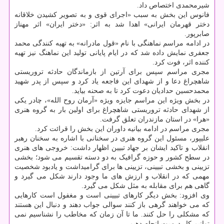
شیرمحمدی اختصاص داد.
فانوس این بخش به سبب «اجرای قوی و به تصویر کشیدن خلاقانه
دختر قهرمان ایرانی» اهدا شد به اثر: «دختر ایران» اثر مهناز
صابرپور.
در ادامه مراسم نماهنگی با نام «قول مادرانه» به تهیه کنندگی محمد
جعفری نمایش داده شد که در ایام پایانی تولید این نماهنگ نیز تهیه
کننده اثر، فوت کرد.
مجری مراسم سپس برای آرتین از بازماندگان حادثه تروریستی
شاهچراغ دعا و از شهدای این فاجعه یاد کرد و سپس از پدر شهید
محمدحسین حدادیان دعوت کرد تا به صحنه بیاید.
در بخش ویژه این مراسم جایزه ویژه «آرمان روح الله»، چادر یکی
از شهدای حادثه تروریستی شاهچراغ برای اولین بار به گروه هنری
«هرا» در استان مازندران تعلق گرفت.
مجری مراسم در ادامه بیانیه داوران این بخش را قرائت کرد.
علیپور، مسئول این گروه هنری در سخنانی با اشاره به سخنان رهبر
انقلاب و تاکید ایشان بر جهاد تبیین اظهار داشت: خروجی های هنری
در سطح کشور و حوزه گرافیک به دو دسته تقسیم می شود؛ بخشی
تزیینی و بخشی تبیینی، تزیینی ها برای گرامیداشت و یادبود شخصیت
مهمی که در انقلاب و ارزش های ما وجود دارند شکل می گیرد و
گاهی هم برای مقابله به مثل شکل می گیرد.
وی افزود: بخش دیگر کارهای تبیینی است و مغفول است کارهایی
که می خواهند گرهی باز کنند سوالی جواب دهند و دنبال این هستند
که مشکلی را حل کنند. ما تا آن زمان که مخاطب را نشناسیم نمی
توانیم کار درست انجام دهیم.