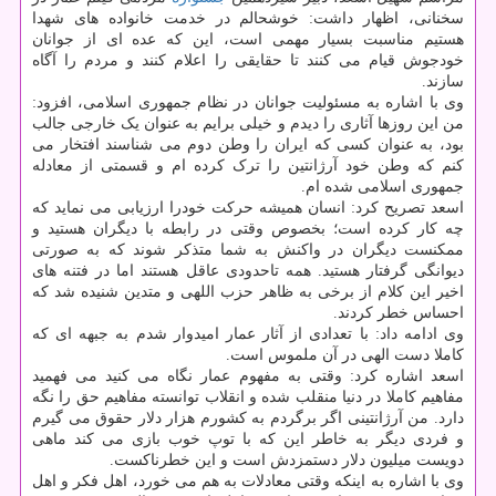
سخنانی، اظهار داشت: خوشحالم در خدمت خانواده های شهدا
هستیم مناسبت بسیار مهمی است، این که عده ای از جوانان
خودجوش قیام می کنند تا حقایقی را اعلام کنند و مردم را آگاه
سازند.
وی با اشاره به مسئولیت جوانان در نظام جمهوری اسلامی، افزود:
من این روزها آثاری را دیدم و خیلی برایم به عنوان یک خارجی جالب
بود، به عنوان کسی که ایران را وطن دوم می شناسند افتخار می
کنم که وطن خود آرژانتین را ترک کرده ام و قسمتی از معادله
جمهوری اسلامی شده ام.
اسعد تصریح کرد: انسان همیشه حرکت خودرا ارزیابی می نماید که
چه کار کرده است؛ بخصوص وقتی در رابطه با دیگران هستید و
ممکنست دیگران در واکنش به شما متذکر شوند که به صورتی
دیوانگی گرفتار هستید. همه تاحدودی عاقل هستند اما در فتنه های
اخیر این کلام از برخی به ظاهر حزب اللهی و متدین شنیده شد که
احساس خطر کردند.
وی ادامه داد: با تعدادی از آثار عمار امیدوار شدم به جبهه ای که
کاملا دست الهی در آن ملموس است.
اسعد اشاره کرد: وقتی به مفهوم عمار نگاه می کنید می فهمید
مفاهیم کاملا در دنیا منقلب شده و انقلاب توانسته مفاهیم حق را نگه
دارد. من آرژانتینی اگر برگردم به کشورم هزار دلار حقوق می گیرم
و فردی دیگر به خاطر این که با توپ خوب بازی می کند ماهی
دویست میلیون دلار دستمزدش است و این خطرناکست.
وی با اشاره به اینکه وقتی معادلات به هم می خورد، اهل فکر و اهل