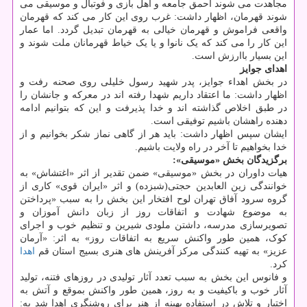
مجاهدت می شوند احمق جامعه و اهل بازی و فوتبال و موسیقی می
شوند قهرمان، اظهار داشت: غرب روی این کار می کند که قهرمان
واقعی فراموش و قهرمان خیالی به قهرمان تبدیل گردد. اما عمار
این کار را می کند که یک نانوا و یا یک خیاط قهرمانان ملت شوند و
این بسیار باارزش است.
اهدای جوایز
در بخش اهداء جوایز، پدر شهید رسول خلیلی روی صحنه رفت و
اظهار داشت: ما اعتقاد داریم شهدا رفته اند در معرکه و جانشان را
در طبق اخلاص گذاشته اند و خدا پذیرفت و این که بتوانیم ادامه
دهنده راهشان باشیم توفیقی است.
ایشان سپس اظهار داشت: باید هر از گاهی نماز شکر بخوانیم و از
خدا بخواهیم تا آخر در راه ولایت باشیم.
برگزیدگان بخش «موسیقی»:
هیات داوران در بخش «موسیقی» ضمن تقدیر از اثر «اغتشاش» به
خوانندگی زین العابدین حجتی(شبزده) و اثر «ایران قوی» کاری از
گروه سرود آفاق تهران لوح افتخار این بخش را به سبب «پرداختن
به موضوع شهادت و اتفاقات روز از زبان دانش آموزان و
تصویرسازی مدرسه، داشتن ملودی شیرین و تنظیم خوب و اجرای
کوک، همین طور واکنش سریع به اتفاقات روز» به اثر: «آرمان
عزیز» به تهیه کنندگی مرکز آفرینش های هنری بسیج استان قم
اهدا
کرد.
و فانوس این بخش به سبب تعدد آثار تولیدی در روزهای فتنه، تولید
آثار خوب و باکیفیت و به روز، همین طور واکنش بموقع و آتش به
اختیار و تلاش در استفاده بهینه از هنر برای روشنگری اهدا شد به: