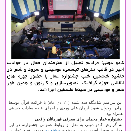
کادو دونی: مراسم تجلیل از هنرمندان فعال در حوادث
اخیر در قالب هنرهای تجسمی، موسیقی و سرود و شعر در
حاشیه ششمین شب جشنواره عمار با حضور چهره های
انقلابی حوزه گرافیک، تصویرسازی و کارتون و همین طور
شعر و موسیقی در سینما فلسطین اجرا شد.
این مراسم شامگاه سه شنبه (۲۰ دی ماه) با قرائت قرآن توسط
برادر نوجوان شهید آرمان علی وردی و اجرای فضه سادات حسینی
همراه بود.
جشنواره عمار محملی برای معرفی قهرمانان واقعی
به گزارش کادو دونی به نقل از روابط عمومی جشنواره، در این
مراسم سهیل اسعد، دبیر سیزدهمین
جشنواره
مردمی فیلم عمار در