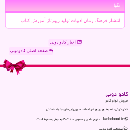
تگها
انتشار
فرهنگ
رمان
ادبیات
تولید
رپورتاژ
آموزش
كتاب
اخبار کادو دونی
صفحه اصلی کادودونی
كادو دونی
فروش انواع کادو
کادو دونی، هدیه ای برای هر لحظه ، سورپرایزهای به یادماندنی
kadodooni.ir - حقوق مادی و معنوی سایت كادو دونی محفوظ است
صفحات كادو دونی