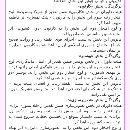
قدیریان و حیاتی جوایز این بخش اهدا شد.
برگزیدگان بخش «کارتون»:
هیئت داوران در بخش «کارتون» ضمن تقدیر از «میلاد پسندیده»، لوح
افتخار رتبه سوم این بخش را به کارتون: «اشک تمساح» اثر فاطمه
طیوب اهدا کرد.
و لوح افتخار دوم این بخش را به کارتون: «دون کیشوت» اثر
محمدحسین ساسانی اختصاص یافت.
فانوس این بخش به سبب «اجرای قوی، نقطه زنی و روایت صحیح
اجتماع مخالفان جمهوری اسلامی ایران» اهدا شد به کارتون: «برلین»
اثر پیمان علیشاهی.
برگزیدگان بخش «پوستر»:
هیئت داوران در بخش پوستر ضمن تقدیر از «ایمان ماندگاری»، لوح
افتخار رتبه سوم این بخش را به: پوستر «لوگوی اصلی رادیو فردا»
اثر مهدی شاهوردی و لوح افتخار دوم این بخش را به: پوستر «دو
روی یک سکه» اثر سید امیرحسین هاشمی اهدا کرد.
فانوس این بخش به سبب «نقطه زنی، و افشای پشت پرده ی
هشتک ها در شبکه های اجتماعی» اهدا شد به: پوستر «شریک خون»
اثر امین تقی زاده.
برگزیدگان بخش «تصویرسازی»:
هیئت داوران در بخش تصویرسازی ضمن تقدیر از «لیلا تیموری نژاد»،
لوح افتخار رتبه سوم این بخش را به تصویرسازی «شکوه زن
ایرانی» به سبب «انتشار بموقع در نخستین لحظات شروع فتنه» به
اثر: «سمیه کشاورز» اهدا کرد.
و لوح افتخار دوم این بخش را به: تصویرسازی «ایران» اثر بهنام