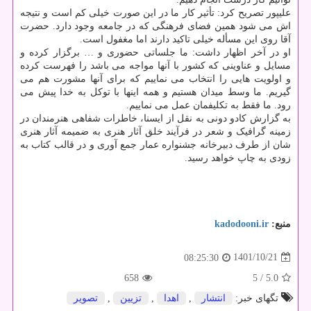
علیپور تصریح کرد: تأثیر کار ما در این صورت خیلی کم است و نتیجه
اش می شود همین فضای فرهنگی که در جامعه وجود دارد. حضرت
آقا روی این مسأله خیلی تاکید دارند اما مغفول است.
او در آخر اظهار داشت: ما جلساتی حضوری و … برگزار کرده و
مسایل و عناوینی که کشور با آنها مواجه می باشد را فهرست کرده
و اولویت هایی را انتخاب می نماییم که برای آنها مشورت هم می
گیریم. ما وسط میدان هستیم و همه اینها با توکل به خدا پیش می
رود. ما فقط به تکلیفمان عمل می نماییم.
به گزارش کادو دونی به نقل از ایسنا، خاطرات شفاهی هنرمندان در
زمینه گرافیک و شعر در فرآیند خلق آثار هنری به ضمیمه آثار هنری
شان از طرف دبیرخانه جشنواره عمار جمع آوری و در قالب کتاب به
زودی به چاپ خواهد رسید.
منبع:
kadodooni.ir
1401/10/21
08:25:30
658
/ 5
5.0
تگهای خبر:
انتشار
,
اهدا
,
تزیین
,
تصویر