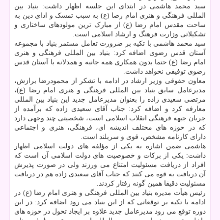
سید محمد هاشمی در ابتدای این جلسه اظهار داشت: بنیاد بین
المللی فرهنگی و هنری امام رضا (ع) به سبب تمسک و ادای دین به
ساحت مقدس امام رضا (ع) از مبارک ترین مولودهای ساختاری و
تشکیلاتی وزارت فرهنگ و ارشاد اسلامی است.
سید محمد هاشمی با تکیه بر ضرورت تعامل مستمر بنیاد با مجموعه
آستان قدس رضوی اضافه کرد: بنیاد بین المللی فرهنگی و هنری
امام رضا (ع) حتما بدون همکاری همه جانبه و همدلانه با آستان قدس
رضوی توفیقی نخواهد داشت.
معاون حقوقی وزیر ارشاد در ادامه با تشکر از محمودرضا برازش،
مدیرعامل سابق بنیاد بین المللی فرهنگی و هنری امام رضا (ع)،
مرتضی سعیدی زاده را بعنوان مدیرعامل جدید این بنیاد بین المللی
معارفه کرد و اضافه کرد: جناب آقای سعیدی زاده که برآمده از
جریان جبهه فرهنگی انقلاب اسلامی است، شخصیتی چند وجهی دارد
که در حوزه های مختلف اندیشه ای، فرهنگی، هنری و اجتماعی
دارای کارنامه مشخص، قوی و سربلند است.
هاشمی ضمن اشاره به یکی از مؤلفه های دولت اسلامی اظهار
داشت: یکی از برکات و خصوصیت های دولت اسلامی آن است که
افراد از دریافت مسئولیت امتناع می ورزند ولی در صورت پذیرش
آن دریافت به قوه می کنند که جناب آقای سعیدی زاده هم در دریافت
مسئولیت دقیقا همین گونه رفتار کردند.
رئیس هیأت مدیره بنیاد بین المللی فرهنگی و هنری امام رضا (ع) در
ادامه با تکیه بر توقعاتی که از این بنیاد می رود اضافه کرد: در این
دوره توقع می رود مدیرعامل جدید علاوه بر ایجاد تحول در حوزه های