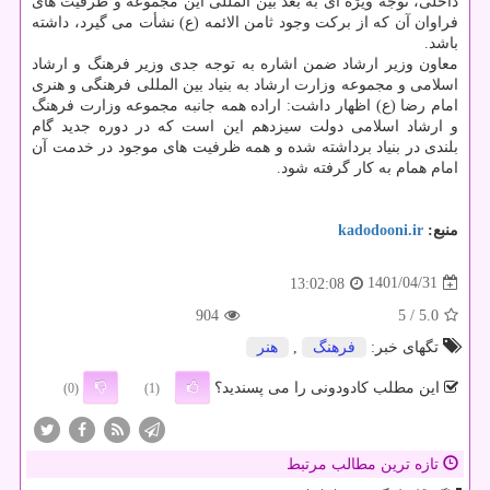
داخلی، توجه ویژه ای به بعد بین المللی این مجموعه و ظرفیت های
فراوان آن که از برکت وجود ثامن الائمه (ع) نشأت می گیرد، داشته
باشد.
معاون وزیر ارشاد ضمن اشاره به توجه جدی وزیر فرهنگ و ارشاد
اسلامی و مجموعه وزارت ارشاد به بنیاد بین المللی فرهنگی و هنری
امام رضا (ع) اظهار داشت: اراده همه جانبه مجموعه وزارت فرهنگ
و ارشاد اسلامی دولت سیزدهم این است که در دوره جدید گام
بلندی در بنیاد برداشته شده و همه ظرفیت های موجود در خدمت آن
امام همام به کار گرفته شود.
منبع:
kadodooni.ir
1401/04/31
13:02:08
904
/ 5
5.0
تگهای خبر:
فرهنگ
,
هنر
این مطلب کادودونی را می پسندید؟
(0)
(1)
تازه ترین مطالب مرتبط