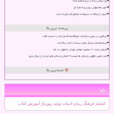
چرا پخش زنده از ثریا گرفته شد؟
شور جام جهانی روی پرده نقره ای
امروز ارتباطات با سرنوشت جوامع گره خورده است
پربحث ترین ها
عراقچی در پیامی درگذشت ابوالقاسم قاسم زاده را تسلیت گفت
مریم همتیان بازیگر جوان سینما و تئاتر درگذشت
فروش بلیت ۲۱ میلیون تومانی تهران_اصفهان رد شد
علت تغییر ناگهانی بارندگی ها چیست؟ احتمال بارندگی های فراتر از نرمال پاییز
جدیدترین ها
تگها
انتشار
فرهنگ
رمان
ادبیات
تولید
رپورتاژ
آموزش
كتاب