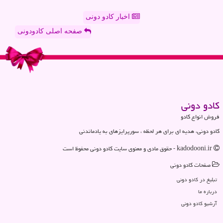
اخبار کادو دونی
صفحه اصلی کادودونی
كادو دونی
فروش انواع کادو
کادو دونی، هدیه ای برای هر لحظه ، سورپرایزهای به یادماندنی
kadodooni.ir - حقوق مادی و معنوی سایت كادو دونی محفوظ است
صفحات كادو دونی
تبلیغ در كادو دونی
درباره ما
آرشیو كادو دونی