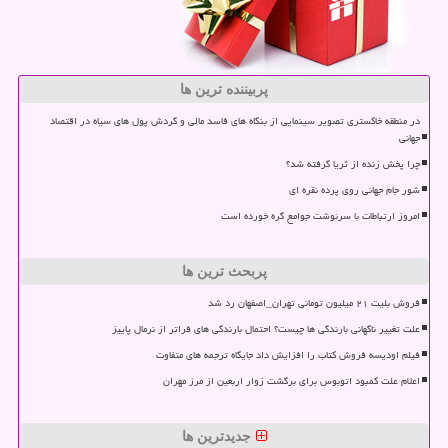
پربیننده ترین ها
در منطقه خاکستری تصویر سینمایی از بنگاه های فاسد مالی و گردش پول های سیاه در اقتصاد
جهانی
چرا پخش زنده از ثریا گرفته شد؟
شور جام جهانی روی پرده نقره ای
امروز ارتباطات با سرنوشت جوامع گره خورده است
پربحث ترین ها
فروش بلیت ۲۱ میلیون تومانی تهران_اصفهان رد شد
علت تغییر ناگهانی بارندگی ها چیست؟ احتمال بارندگی های فراتر از نرمال پاییز
فیلم اودیسه فروش کتاب را افزایش داد جایگاه ترجمه های متفاوت
اعلام علت کمبود اتوبوس برای برگشت زوار اربعین از مرز مهران
جدیدترین ها