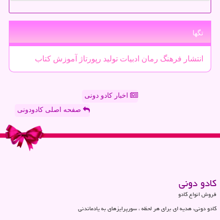
تگها
انتشار
فرهنگ
رمان
ادبیات
تولید
رپورتاژ
آموزش
كتاب
اخبار کادو دونی
صفحه اصلی کادودونی
كادو دونی
فروش انواع کادو
کادو دونی، هدیه ای برای هر لحظه ، سورپرایزهای به یادماندنی