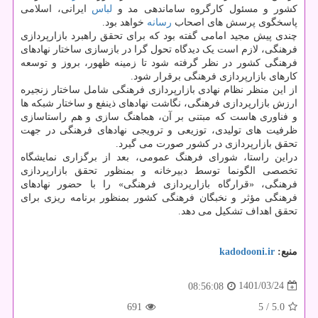
کشور و مسئول کارگروه ساماندهی مد و
لباس
ایرانی، اسلامی
پاسخگوی پرسش های اصحاب
رسانه
خواهد بود.
چندی پیش مجید امامی گفته بود که برای تحقق راهبرد بازارپردازی
فرهنگی، لازم است یک دیدگاه تحول گرا در بازسازی ساختار نهادهای
فرهنگی کشور در نظر گرفته شود تا زمینه ظهور، بروز و توسعه
کارهای بازارپردازی فرهنگی برقرار شود.
از این منظر نظام نهادی بازارپردازی فرهنگی شامل ساختار زنجیره
ارزش بازارپردازی فرهنگی، نگاشت نهادهای ذینفع و ساختار شبکه ها
و فناوری هاست که مبتنی بر آن، هماهنگ سازی و هم راستاسازی
ظرفیت های تولیدی، توزیعی و ترویجی نهادهای فرهنگی در جهت
تحقق بازارپردازی در کشور صورت می گیرد.
دراین راستا، شورای فرهنگ عمومی، بعد از برگزاری نمایشگاه
تخصصی الگونما توسط دبیرخانه و بمنظور تحقق بازارپردازی
فرهنگی، «قرارگاه بازارپردازی فرهنگی» را با حضور نهادهای
فرهنگی مؤثر و نخبگان فرهنگی کشور بمنظور برنامه ریزی برای
تحقق اهداف تشکیل می دهد.
منبع:
kadodooni.ir
1401/03/24
08:56:08
691
/ 5
5.0