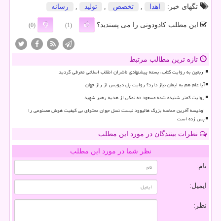
تگهای خبر:
اهدا
,
تخصص
,
تولید
,
رسانه
این مطلب کادودونی را می پسندید؟
(0)
(1)
تازه ترین مطالب مرتبط
اربعین به روایت کتاب، بسته پیشنهادی ناشران انقلاب اسلامی معرفی گردید
آیا علم هم به ایمان نیاز دارد؟ روایت پل دیویس از راز جهان
روایت کمتر شنیده شده مسعود ده نمکی از هدیه رهبر شهید
اودیسه آخرین حماسه بزرگ هالیوود نیست نسل جوان محتوای بی کیفیت هوش مصنوعی را
پس زده است
نظرات بینندگان در مورد این مطلب
نظر شما در مورد این مطلب
نام:
ایمیل:
نظر: