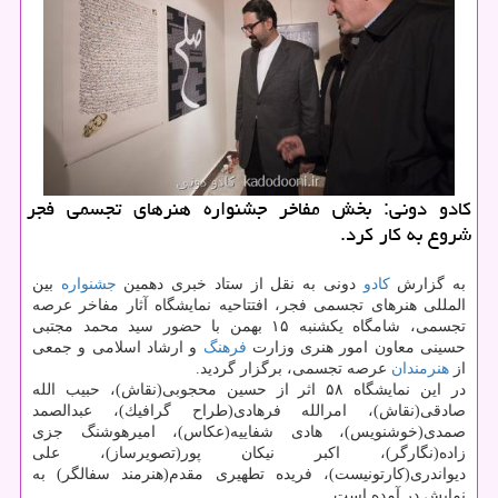
كادو دونی: بخش مفاخر جشنواره هنرهای تجسمی فجر
شروع به كار كرد.
به گزارش
كادو
دونی به نقل از ستاد خبری دهمین
جشنواره
بین
المللی هنرهای تجسمی فجر، افتتاحیه نمایشگاه آثار مفاخر عرصه
تجسمی، شامگاه یكشنبه ۱۵ بهمن با حضور سید محمد مجتبی
حسینی معاون امور هنری وزارت
فرهنگ
و ارشاد اسلامی و جمعی
از
هنرمندان
عرصه تجسمی، برگزار گردید.
در این نمایشگاه ۵۸ اثر از حسین محجوبی(نقاش)، حبیب الله
صادقی(نقاش)، امرالله فرهادی(طراح گرافیك)، عبدالصمد
صمدی(خوشنویس)، هادی شفاییه(عكاس)، امیرهوشنگ جزی
زاده(نگارگر)، اكبر نیكان پور(تصویرساز)، علی
دیواندری(كارتونیست)، فریده تطهیری مقدم(هنرمند سفالگر) به
نمایش در آمده است.