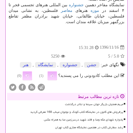
نمایشگاه مفاخر دهمین
جشنواره
بین المللی هنرهای تجسمی فجر تا
۴ اسفند در
موزه
هنرهای
معاصر
فلسطین، به نشانی میدان
فلسطین، خیابان طالقانی، خیابان شهید برادران مظفر تقاطع
بزرگمهر میزبان علاقه مندان است.
1396/11/16
15:31:28
5250
/ 5
5.0
تگهای خبر:
جشن
,
جشنواره
,
نمایشگاه
,
هنر
این مطلب کادودونی را می پسندید؟
(0)
(1)
تازه ترین مطالب مرتبط
مریم همتیان بازیگر جوان سینما و تئاتر درگذشت
پرفروش های کانون در نمایشگاه کتاب کودک و نوجوان میناب 168 معرفی گردید
یادواره شهدای مکه ومنا و قائد شهید درسرزمین منا به همراه عکس
رشد سفارش کتاب در هفتمین نمایشگاه مجازی کتاب تهران