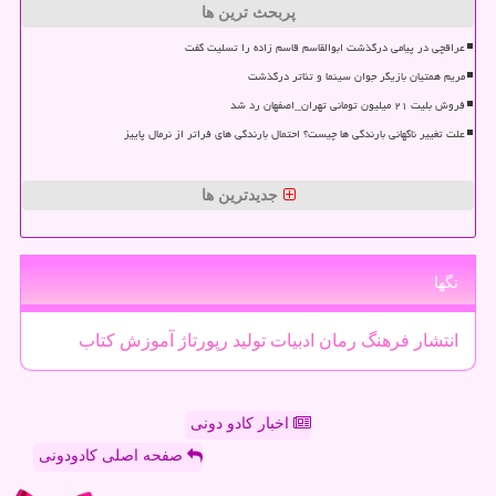
پربحث ترین ها
عراقچی در پیامی درگذشت ابوالقاسم قاسم زاده را تسلیت گفت
مریم همتیان بازیگر جوان سینما و تئاتر درگذشت
فروش بلیت ۲۱ میلیون تومانی تهران_اصفهان رد شد
علت تغییر ناگهانی بارندگی ها چیست؟ احتمال بارندگی های فراتر از نرمال پاییز
جدیدترین ها
تگها
انتشار
فرهنگ
رمان
ادبیات
تولید
رپورتاژ
آموزش
كتاب
اخبار کادو دونی
صفحه اصلی کادودونی