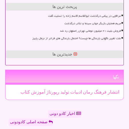
پربحث ترین ها
عراقچی در پیامی درگذشت ابوالقاسم قاسم زاده را تسلیت گفت
مریم همتیان بازیگر جوان سینما و تئاتر درگذشت
فروش بلیت ۲۱ میلیون تومانی تهران_اصفهان رد شد
علت تغییر ناگهانی بارندگی ها چیست؟ احتمال بارندگی های فراتر از نرمال پاییز
جدیدترین ها
تگها
انتشار
فرهنگ
رمان
ادبیات
تولید
رپورتاژ
آموزش
كتاب
اخبار کادو دونی
صفحه اصلی کادودونی