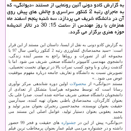
به گزارش کادو دونی آئین رونمایی از مستند «دیوانگی» که
به ماجرای رتبه 2 کنکور سراسری و چالش های پیش روی
آن در دانشگاه شریف می پردازد، سه شنبه پنجم اسفند ماه
همزمان با روز مهندس از ساعت 15: 30 در تالار اندیشه
حوزه هنری برگزار می گردد.
به گزارش کادو دونی به نقل از ایسنا، داستان این مستند از این قرار
است: «سید محمدصادق کشاورزی رتبه 2 کنکور ریاضی سال 97 با
مجموعه ای از تصورات و رویاها راجع به مسیر آینده زندگی،
دانشجوی مهندسی کامپیوتر دانشگاه صنعتی شریف می شود. اما با
گذشت زمان و با وجود کسب نمرات بالا در ترمهای نخست تحصیلی،
تصویرش نسبت به دانشگاه و تعاریف جامعه درباره مفهوم موفقیت
عوض می شود...»
مستند «دیوانگی» از
محصولات
اولین دوره شتابدهی مرکز نوآوری
رسانا است که توسط مجموعه هیرامدیا متشکل از تعدادی از
دانشجویان دانشگاه صنعتی شریف ساخته شده است. صدرا علی بک
بعنوان کارگردان، محمدصادق باطنی بعنوان تهیه کننده، سیدآرمین
حقیقت بعنوان نویسنده، محمدحسین رنجبران بعنوان مدیر تولید و
محمد یعقوبی بعنوان دستیار تولید، عوامل اصلی این مستند می
باشند.
«دیوانگی» پیش از این در
جشنواره
های حقیقت و فجر 99 حضور
داشته و در جشنواره مردمی فیلم عمار بعنوان پرمخاطب ترین فیلم