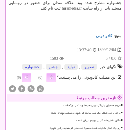
جشنواره مطرح شده بود. علاقه مندان برای حضور در رونمایی
مستند باید از راه سایت hiramedia.ir ثبت نام کنند.
منبع:
كادو دونی
1399/12/04
13:37:40
1503
/ 5
0.0
تگهای خبر:
تصویر
,
تولید
,
جشن
,
جشنواره
این مطلب کادودونی را می پسندید؟
(0)
(0)
تازه ترین مطالب مرتبط
مریم همتیان بازیگر جوان سینما و تئاتر درگذشت
برای برخی فیلتر یک وب سایت از شهدای میناب مهم تر شد؟
ماکان نقش ماندگار بر پرچم ایران است
روایت کمتر شنیده شده مسعود ده نمکی از هدیه رهبر شهید