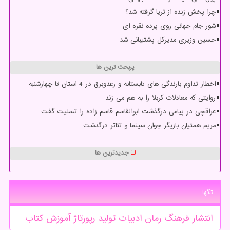
چرا پخش زنده از ثریا گرفته شد؟
شور جام جهانی روی پرده نقره ای
حسین وزیری مدیرکل پشتیبانی شد
پربحث ترین ها
اخطار تداوم بارندگی های تابستانه و رعدوبرق در 4 استان تا چهارشنبه
روایتی که معادلات کربلا را به هم می زند
عراقچی در پیامی درگذشت ابوالقاسم قاسم زاده را تسلیت گفت
مریم همتیان بازیگر جوان سینما و تئاتر درگذشت
جدیدترین ها
تگها
انتشار
فرهنگ
رمان
ادبیات
تولید
رپورتاژ
آموزش
كتاب