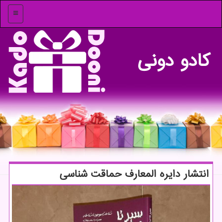
منو
كادو دونی
انتشار دایره المعارف حماقت شناسی