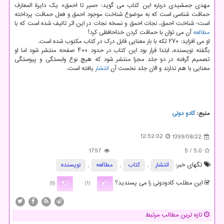
مهدی جمشیدی درباره این کتاب می گوید: «سیر تا احمق» یک دایرة المعارف
حماقت شناسی است که به موضوع شناخت موجود احمق و فعل حماقت پرداخته
است؛ شناخت احمق، نجات احمق و نسخه نجات در این اثر تالیف شده است که با
مطالعه
آن می توان با حماقت کردن خداحافظی کرد!
او می افزاید: ۲۷۰ تکه با بار معنایی قابل درک در کتاب مکتوب شده است.
بگفته نویسنده، ابتدا قرار بود این کتاب در حدود ۴۰۰ صفحه منتشر شود اما او
تصمیم گرفته در دو جلد مجزا منتشر شود که هیچ نوع وابستگی و پیوستگی
معنایی با هم ندارند و الان جلد نخست آن
انتشار
یافته است.
منبع:
كادو دونی
12:52:02
1399/08/22
1797
/ 5
5.0
تگهای خبر:
انتشار
,
كتاب
,
مطالعه
,
نویسنده
این مطلب کادودونی را می پسندید؟
(0)
(1)
تازه ترین مطالب مرتبط