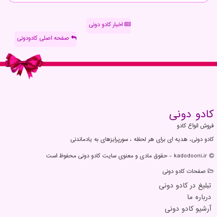
اخبار کادو دونی
صفحه اصلی کادودونی
كادو دونی
فروش انواع کادو
کادو دونی، هدیه ای برای هر لحظه ، سورپرایزهای به یادماندنی
kadodooni.ir - حقوق مادی و معنوی سایت كادو دونی محفوظ است
صفحات كادو دونی
تبلیغ در كادو دونی
درباره ما
آرشیو كادو دونی