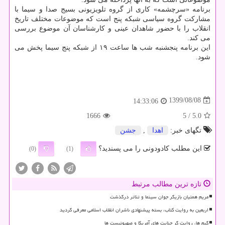
برنامه «سرچشمه» کاری از گروه تلویزیونی بسیج صدا و سیما با
مشارکت گروه سیاسی شبکه پنج است که موضوعات مختلف تاریخ
انقلاب را با حضور شاهدان عینی و کارشناسان آن موضوع بررسی
می کند.
این برنامه پنجشنبه شب ها ساعت ۱۹ از شبکه پنج سیما پخش می
شود.
1399/08/08
14:33:06
1666
/ 5
5.0
تگهای خبر:
اهدا
,
جشن
این مطلب کادودونی را می پسندید؟
(0)
(1)
تازه ترین مطالب مرتبط
مریم همتیان بازیگر جوان سینما و تئاتر درگذشت
اربعین به روایت کتاب، بسته پیشنهادی ناشران انقلاب اسلامی معرفی گردید
گیم ها، روایت گر جنایت های آمریکا و صهیونیست ها