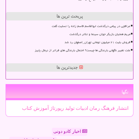
پربحث ترین ها
عراقچی در پیامی درگذشت ابوالقاسم قاسم زاده را تسلیت گفت
مریم همتیان بازیگر جوان سینما و تئاتر درگذشت
فروش بلیت ۲۱ میلیون تومانی تهران_اصفهان رد شد
علت تغییر ناگهانی بارندگی ها چیست؟ احتمال بارندگی های فراتر از نرمال پاییز
جدیدترین ها
تگها
انتشار
فرهنگ
رمان
ادبیات
تولید
رپورتاژ
آموزش
كتاب
اخبار کادو دونی