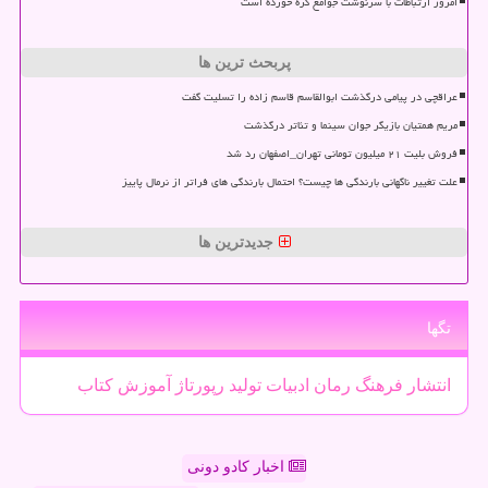
امروز ارتباطات با سرنوشت جوامع گره خورده است
پربحث ترین ها
عراقچی در پیامی درگذشت ابوالقاسم قاسم زاده را تسلیت گفت
مریم همتیان بازیگر جوان سینما و تئاتر درگذشت
فروش بلیت ۲۱ میلیون تومانی تهران_اصفهان رد شد
علت تغییر ناگهانی بارندگی ها چیست؟ احتمال بارندگی های فراتر از نرمال پاییز
جدیدترین ها
تگها
انتشار
فرهنگ
رمان
ادبیات
تولید
رپورتاژ
آموزش
كتاب
اخبار کادو دونی