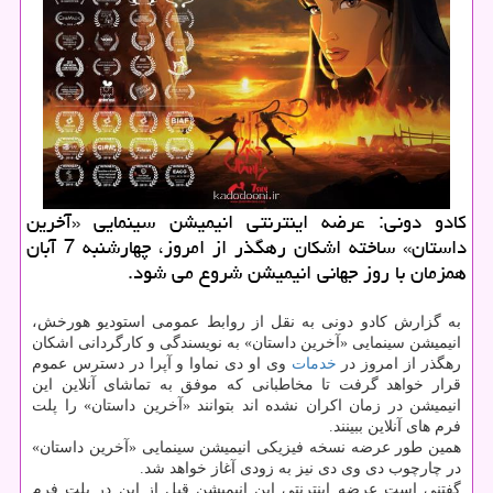
كادو دونی: عرضه اینترنتی انیمیشن سینمایی «آخرین
داستان» ساخته اشكان رهگذر از امروز، چهارشنبه 7 آبان
همزمان با روز جهانی انیمیشن شروع می شود.
به گزارش کادو دونی به نقل از روابط عمومی استودیو هورخش،
انیمیشن سینمایی «آخرین داستان» به نویسندگی و کارگردانی اشکان
رهگذر از امروز در
خدمات
وی او دی نماوا و آپرا در دسترس عموم
قرار خواهد گرفت تا مخاطبانی که موفق به تماشای آنلاین این
انیمیشن در زمان اکران نشده اند بتوانند «آخرین داستان» را پلت
فرم های آنلاین ببینند.
همین طور عرضه نسخه فیزیکی انیمیشن سینمایی «آخرین داستان»
در چارچوب دی وی دی نیز به زودی آغاز خواهد شد.
گفتنی است عرضه اینترنتی این انیمیشن قبل از این در پلت فرم