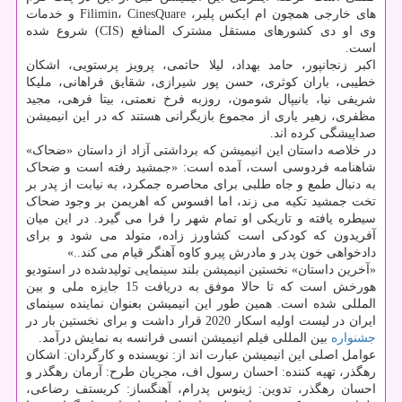
های خارجی همچون ام ایکس پلیر، Filimin، CinesQuare و خدمات
وی او دی کشورهای مستقل مشترک المنافع (CIS) شروع شده
است.
اکبر زنجانپور، حامد بهداد، لیلا حاتمی، پرویز پرستویی، اشکان
خطیبی، باران کوثری، حسن پور شیرازی، شقایق فراهانی، ملیکا
شریفی نیا، بانیپال شومون، روزبه فرخ نعمتی، بیتا فرهی، مجید
مظفری، زهیر یاری از مجموع بازیگرانی هستند که در این انیمیشن
صداپیشگی کرده اند.
در خلاصه داستان این انیمیشن که برداشتی آزاد از داستان «ضحاک»
شاهنامه فردوسی است، آمده است: «جمشید رفته است و ضحاک
به دنبال طمع و جاه طلبی برای محاصره جمکرد، به نیابت از پدر بر
تخت جمشید تکیه می زند، اما افسوس که اهریمن بر وجود ضحاک
سیطره یافته و تاریکی او تمام شهر را فرا می گیرد. در این میان
آفریدون که کودکی است کشاورز زاده، متولد می شود و برای
دادخواهی خون پدر و مادرش پیرو کاوه آهنگر قیام می کند..»
«آخرین داستان» نخستین انیمیشن بلند سینمایی تولیدشده در استودیو
هورخش است که تا حالا موفق به دریافت 15 جایزه ملی و بین
المللی شده است. همین طور این انیمیشن بعنوان نماینده سینمای
ایران در لیست اولیه اسکار 2020 قرار داشت و برای نخستین بار در
جشنواره
بین المللی فیلم انیمیشن انسی فرانسه به نمایش درآمد.
عوامل اصلی این انیمیشن عبارت اند از: نویسنده و کارگردان: اشکان
رهگذر، تهیه کننده: احسان رسول اف، مجریان طرح: آرمان رهگذر و
احسان رهگذر، تدوین: ژینوس پدرام، آهنگساز: کریستف رضاعی،