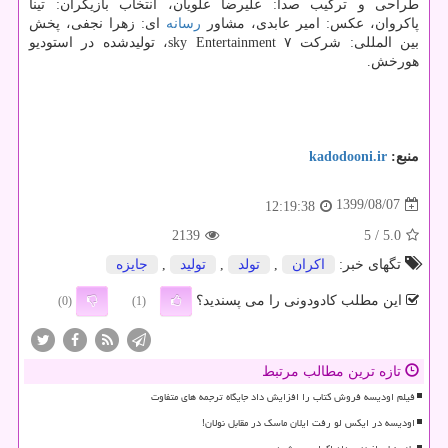
طراحی و ترکیب صدا: علیرضا علویان، انتخاب بازیگران: تینا
پاکروان، عکس: امیر عابدی، مشاور
رسانه
ای: زهرا نجفی، پخش
بین المللی: شرکت ۷ sky Entertainment، تولیدشده در استودیو
هورخش.
منبع:
kadodooni.ir
1399/08/07
12:19:38
2139
/ 5
5.0
تگهای خبر:
اكران
,
تولد
,
تولید
,
جایزه
این مطلب کادودونی را می پسندید؟
(0)
(1)
تازه ترین مطالب مرتبط
فیلم اودیسه فروش کتاب را افزایش داد جایگاه ترجمه های متفاوت
اودیسه در ایکس لو رفت ایلان ماسک در مقابل نولان!