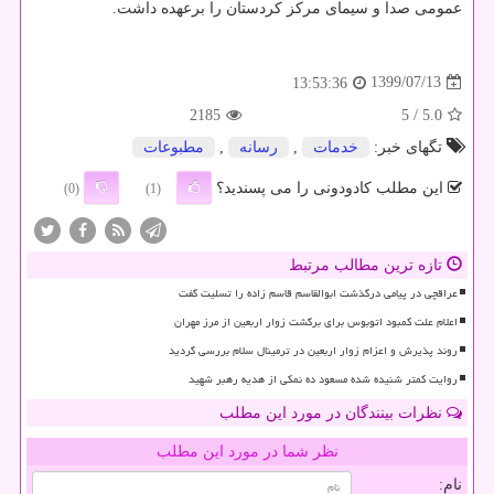
عمومی صدا و سیمای مرکز کردستان را برعهده داشت.
1399/07/13
13:53:36
2185
/ 5
5.0
تگهای خبر:
خدمات
,
رسانه
,
مطبوعات
این مطلب کادودونی را می پسندید؟
(0)
(1)
تازه ترین مطالب مرتبط
عراقچی در پیامی درگذشت ابوالقاسم قاسم زاده را تسلیت گفت
اعلام علت کمبود اتوبوس برای برگشت زوار اربعین از مرز مهران
روند پذیرش و اعزام زوار اربعین در ترمینال سلام بررسی گردید
روایت کمتر شنیده شده مسعود ده نمکی از هدیه رهبر شهید
نظرات بینندگان در مورد این مطلب
نظر شما در مورد این مطلب
نام: