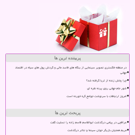
پربیننده ترین ها
در منطقه خاکستری تصویر سینمایی از بنگاه های فاسد مالی و گردش پول های سیاه در اقتصاد
جهانی
چرا پخش زنده از ثریا گرفته شد؟
شور جام جهانی روی پرده نقره ای
امروز ارتباطات با سرنوشت جوامع گره خورده است
پربحث ترین ها
عراقچی در پیامی درگذشت ابوالقاسم قاسم زاده را تسلیت گفت
مریم همتیان بازیگر جوان سینما و تئاتر درگذشت