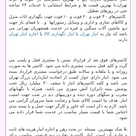
تهران،با بهترین قیمت ها و شرایط استثنایی با خدمات ۲۴ ساعته
حتی در روزهای تعطیل.
کانتینرهای ۴۰ فوت و ۲۰ فوت و ۱۰ فوت جهت نگهداری اثاث منزل
و کالاهای تجاری و اداری و وسایل رستورانها و... با فضای باز جهت
دپو ماشین آلات سنگین و غیره در خدمت همشهریان تهرانی می
باشد که نیاز به
انبار تهران
یا
انبار نگهداری کالا
یا
اجاره انبار تهران
دارند.
کانتینرهای فوق بعد از قرارداد بستن با مشتری قفل و پلمپ می
گردد و کلید قفل بدست مشتری داده می شود. کانتینر ها به صورت
روزانه و یا ماهانه و سالانه طبق درخواست مشتری قرارداد بسته
می شود. انبار دارای جواز کسب از اتحادیه انبارداران بزرگ تهران
می باشد و کلیه کانتینرهای انبار تا سقف ۳۰ میلیارد ریال تحت
پوشش بیمه (ایران) آتش سوزی می باشد، همراه با نگهبانهای
مجرب و سگهای دوره دیده و دوربینهای دید در شب جهت امنیت
انبار. هدف ما امنیت کالای شما و رضایت شما سروران گرامی می
باشد. لازم به ذکر است که خاور و کارگر جهت حمل و یا بسته بندی
اجناس شما با قیمت بسیار مناسب در خدمت شما قرار داده می
شود.
بلا شک مهمترین مسئله در بحث رهن و اجاره انبار هزینه های ثابت
و جاری آن است. انبار کانتینری تجارت دپو فرصتی مناسب برای