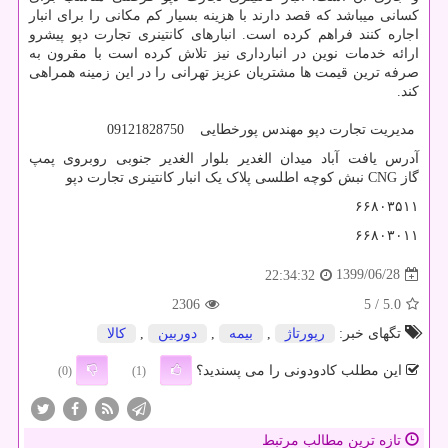
کسانی میباشد که قصد دارند با هزینه بسیار کم مکانی را برای انبار
اجاره کنند فراهم کرده است. انبارهای کانتینری تجارت دپو پیشرو
ارائه خدمات نوین در انبارداری نیز تلاش کرده است با مقرون به
صرفه ترین قیمت ها مشتریان عزیز تهرانی را در این زمینه همراهی
کند.
مدیریت تجارت دپو مهندس پورخطایی 09121828750
آدرس یافت آباد میدان الغدیر بلوار الغدیر جنوبی روبروی پمپ
گاز
CNG
نبش کوچه اطلسی پلاک یک انبار کانتینری تجارت دپو
۶۶۸۰۳۵۱۱
۶۶۸۰۳۰۱۱
1399/06/28
22:34:32
2306
/ 5
5.0
تگهای خبر:
رپورتاژ
,
بیمه
,
دوربین
,
كالا
این مطلب کادودونی را می پسندید؟
(0)
(1)
تازه ترین مطالب مرتبط