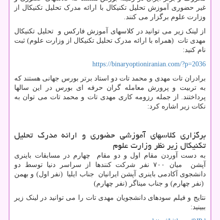
غیر حضوری آموزش تحلیل تکنیکال با ارائه مدرک تحلیل تکنیکال از
وزارت علوم برگزار می کنند.
از لینک زیر می توانید در کلاسهای آموزش فارکس و تحلیل تکنیکال
مهدی تات (همراه با ارائه مدرک تحلیل تکنیکال از وزارت علوم) ثبت
نام کنید:
https://binaryoptioniranian.com/?p=2036
برادران تات مهدی و محمد تات دو استاد برتر بورس جهانی هستند که
به تربیت و پرورش معامله گران حرفه ای بورس در این سالها
پرداختند. از جمله رزومه کاری مهدی تات و محمد تات می توان به
نکات زیر اشاره کرد:
برگزاری کلاسهای آموزشی حضوری و ارائه مدرک تحلیل
تکنیکال زیر نظر وزارت علوم
به دست آوردن مقام اول و دو مقام چهارم در مسابقات باینری
آپشن میان ۷۰۰ نفر شرکت کنندها از سراسر دنیا توسط دو
دانشجوی آکادمی باینری آپشن ایرانیان جناب ایلیا (نفر اول) و بهمن
(نفر چهارم) و جناب میناگر (نفر چهارم)
نتایج و فیلم سودهای دانشجویان مهدی تات را می توانید در لینک زیر
ببینید: