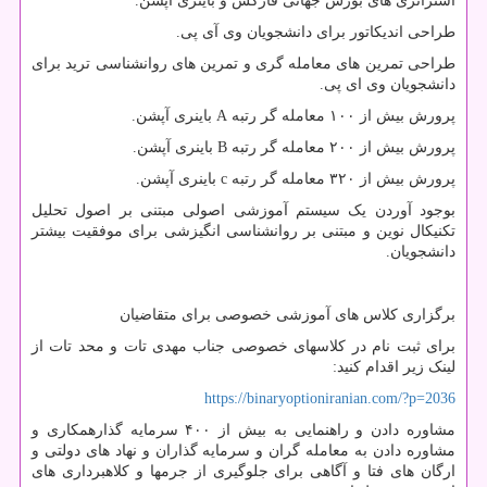
استراتژی های بورس جهانی فارکس و باینری آپشن.
طراحی اندیکاتور برای دانشجویان وی آی پی.
طراحی تمرین های معامله گری و تمرین های روانشناسی ترید برای
دانشجویان وی ای پی.
پرورش بیش از ۱۰۰ معامله گر رتبه A باینری آپشن.
پرورش بیش از ۲۰۰ معامله گر رتبه B باینری آپشن.
پرورش بیش از ۳۲۰ معامله گر رتبه c باینری آپشن.
بوجود آوردن یک سیستم آموزشی اصولی مبتنی بر اصول تحلیل
تکنیکال نوین و مبتنی بر روانشناسی انگیزشی برای موفقیت بیشتر
دانشجویان.
برگزاری کلاس های آموزشی خصوصی برای متقاضیان
برای ثبت نام در کلاسهای خصوصی جناب مهدی تات و محد تات از
لینک زیر اقدام کنید:
https://binaryoptioniranian.com/?p=2036
مشاوره دادن و راهنمایی به بیش از ۴۰۰ سرمایه گذارهمکاری و
مشاوره دادن به معامله گران و سرمایه گذاران و نهاد های دولتی و
ارگان های فتا و آگاهی برای جلوگیری از جرمها و کلاهبرداری های