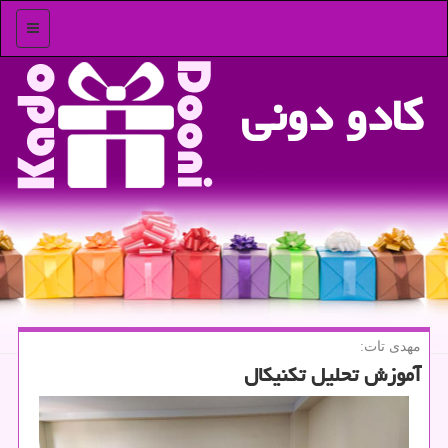
منو
كادو دونی
مهدی تات:
آموزش تحلیل تكنیكال