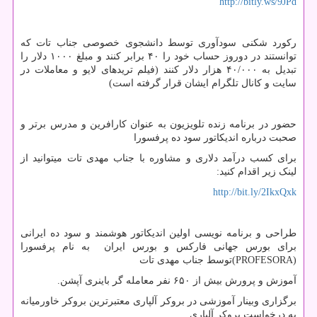
http://bitly.ws/9JPd
رکورد شکنی سودآوری توسط دانشجوی خصوصی جناب تات که
توانستند در دوروز حساب خود را ۴۰ برابر کنند و مبلغ ۱۰۰۰ دلار را
تبدیل به ۴۰/۰۰۰ هزار دلار کنند (فیلم تریدهای لایو و معاملات در
سایت و کانال تلگرام ایشان قرار گرفته است)
حضور در برنامه زنده تلویزیون به عنوان کارافرین و مدرس برتر و
صحبت درباره اندیکاتور سود ده پرفسورا
برای کسب درآمد دلاری و مشاوره با جناب مهدی تات میتوانید از
لینک زیر اقدام کنید:
http://bit.ly/2IkxQxk
طراحی و برنامه نویسی اولین اندیکاتور هوشمند و سود ده ایرانی
برای بورس جهانی فارکس و بورس ایران به نام پرفسورا
(PROFESORA)توسط جناب مهدی تات
آموزش و پرورش بیش از ۶۵۰ نفر معامله گر باینری آپشن.
برگزاری وبینار آموزشی در بروکر آلپاری معتبرترین بروکر خاورمیانه
به درخواست بروکر آلپاری