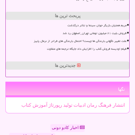
پربحث ترین ها
مریم همتیان بازیگر جوان سینما و تئاتر درگذشت
فروش بلیت ۲۱ میلیون تومانی تهران_اصفهان رد شد
علت تغییر ناگهانی بارندگی ها چیست؟ احتمال بارندگی های فراتر از نرمال پاییز
فیلم اودیسه فروش کتاب را افزایش داد جایگاه ترجمه های متفاوت
جدیدترین ها
تگها
انتشار
فرهنگ
رمان
ادبیات
تولید
رپورتاژ
آموزش
كتاب
اخبار کادو دونی