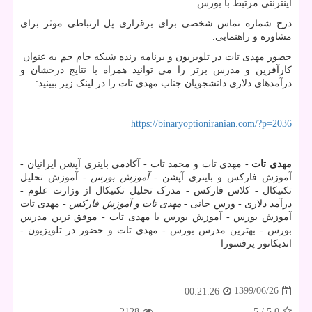
اینترنتی مرتبط با بورس.
درج شماره تماس شخصی برای برقراری پل ارتباطی موثر برای
مشاوره و راهنمایی.
حضور مهدی تات در تلویزیون و برنامه زنده شبکه جام جم به عنوان
کارآفرین و مدرس برتر را می توانید همراه با نتایج درخشان و
درآمدهای دلاری دانشجویان جناب مهدی تات را در لینک زیر ببینید:
https://binaryoptioniranian.com/?p=2036
مهدی تات
- مهدی تات و محمد تات - آکادمی باینری آپشن ایرانیان -
آموزش فارکس و باینری آپشن -
آموزش بورس
- آموزش تحلیل
تکنیکال - کلاس فارکس - مدرک تحلیل تکنیکال از وزارت علوم -
درآمد دلاری - ورس جانی -
مهدی تات و آموزش فارکس
- مهدی تات
آموزش بورس - آموزش بورس با مهدی تات - موفق ترین مدرس
بورس - بهترین مدرس بورس - مهدی تات و حضور در تلویزیون -
اندیکاتور پرفسورا
1399/06/26
00:21:26
2128
/ 5
5.0