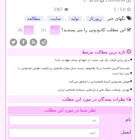
1399/06/06
17:36:09
2367
/ 5
5.0
تگهای خبر:
رپورتاژ
,
تولید
,
سایت
,
مطالعه
این مطلب کادودونی را می پسندید؟
(0)
(1)
تازه ترین مطالب مرتبط
برای برخی فیلتر یک وب سایت از شهدای میناب مهم تر شد؟
اودیسه آخرین حماسه بزرگ هالیوود نیست نسل جوان محتوای بی کیفیت هوش مصنوعی را
پس زده است
هوش مصنوعی آینده فیلمسازی را متحول می کند
تهران، پایتخت سوگ ملی و بازنمایی سرمایه اجتماعی ایران
نظرات بینندگان در مورد این مطلب
نظر شما در مورد این مطلب
نام:
ایمیل: