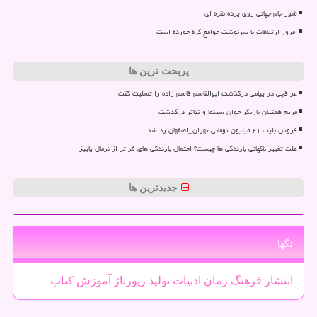
شور جام جهانی روی پرده نقره ای
امروز ارتباطات با سرنوشت جوامع گره خورده است
پربحث ترین ها
عراقچی در پیامی درگذشت ابوالقاسم قاسم زاده را تسلیت گفت
مریم همتیان بازیگر جوان سینما و تئاتر درگذشت
فروش بلیت ۲۱ میلیون تومانی تهران_اصفهان رد شد
علت تغییر ناگهانی بارندگی ها چیست؟ احتمال بارندگی های فراتر از نرمال پاییز
جدیدترین ها
تگها
انتشار
فرهنگ
رمان
ادبیات
تولید
رپورتاژ
آموزش
كتاب