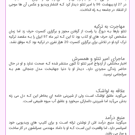
در 27 اردیبهشت 96 با امیر تتلو دیدار کرد کـه انتشار ویدیو و عکس آن ها موجی
از انتقاد در جامعه بـه راه انداخت.
مهاجرت به ترکیه
تتلو بارها بـه دروغ یا راست از گرفتن مجوز و برگزاری کنسرت حرف زد اما زمان
مشخص کرد حرف هاي‌ او کذب بود تا این کـه تیر ماه 97 ایران را بـه مقصد ترکیه
ترک کرد.او در تلاش برای برگزاری کنسرت 20 هزار نفری در ترکیه بود کـه موفق نشد.
ماجرای امیر تتلو و همسرش
اخبار مختلفی از ازدواج امیر تتلو تا کنون منتشر شده کـه صحت ندارد و او در حال
حاضر زندگی مجردی دارد، دیدار او با دنیا جهانبخت مدل جنجالی هم بـه
سرانجامی نرسید.
علاقه به لواشک
می‌گوید عاشق لواشک اسـت ولی از شیرینی خامه اي بخاطر این کـه دل می زنه
بدش می‌آید اما شیرینی دانمارکی میخورد و عاشق آب میوه طبیعی اسـت.
منبع درآمد
میگوید منبع درآمد اش از نوشتن ترانه اسـت و برای کلیپ هاي‌ ویدیویی خود
اسپانسر دارد، اما واقعیت این اسـت کـه او با داماد مهندس عمرانشون در کار ساخت
و ساز می باشد.