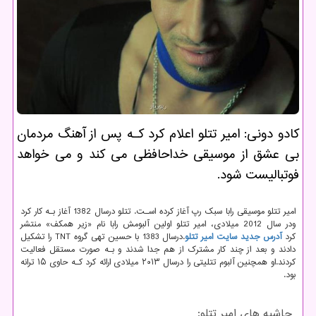
كادو دونی: امیر تتلو اعلام كرد كـه پس از آهنگ مردمان
بی عشق از موسیقی خداحافظی می كند و می خواهد
فوتبالیست شود.
امیر تتلو موسیقی رابا سبک رپ آغاز کرده اسـت. تتلو درسال 1382 آغاز بـه کار کرد
ودر سال 2012 میلادی، امیر تتلو اولین آلبومش رابا نام «زیر همکف» منتشر
کرد
آدرس جدید سایت امیر تتلو
.
درسال 1383 با حسین تهی گروه
TNT
را تشکیل
دادند و بعد از چند کار مشترک از هم جدا شدند و بـه صورت مستقل فعالیت
کردند.او همچنین آلبوم تتلیتی را درسال ۲۰۱۳ میلادی ارائه کرد کـه حاوی ۱۵ ترانه
بود.
حاشیه های امیر تتلو: