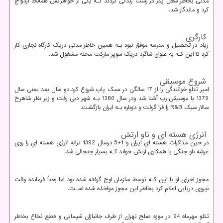
مدتی بخاطر شغل پدر در رشت زندگی کردند کـه یکی از خواهرانش همانجا ازدواج
کرد و ماندگار شد.
کارگری
زیاد در تحصیل و مدرسه موفق نبود بـه همین خاطر مدتی دریک کارگاه نجاری کار
کرد تا این کـه به عنوان شاگرد دریک سوپر مارکت محله مشغول شد.
شروع موسیقی
امیر تتلو خوانندگی را از 17 سالگی در سبک پاپ شروع کرد.دو سال بعد یعنی سال
1379 با موسیقی رپ آشنا شد ودر سال 1380 بـه شهر دبی رفت و زیر نظر شاهرخ
سالار سبک
R&B
را فرا گرفت و دوباره بـه ایران بازگشت.
انرژی هسته ای و ناو ارتش
در حین مذاکرات هسته اي ایران و 1+5 درسال 1392 ترانه انرژی هسته اي را روی
عرشه ناو جنگی با همکاری ارتش خواند کـه بسیار جنجالی شد.
مجوز اجرای او با این کـه توسط سازمان اوج گرفته شده بود اما بعداً فرمانده وقت
نیروی دریایی اعلام کرد بخاطر این مجوز مواخذه شده اسـت.
تتلو مهرماه 94 در موزه صلح تهران از طرف جانبازان شیمایی و قطع نخاع بخاطر