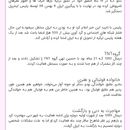
تتلو کـه در 14 ماه حضور خود در کشور ترکیه بارها حرف ها و اظهار نظرهای
نامربوطی کرده بود در نهایت با با پیگیری ایران 8 بهمن 98 توسط پلیس اینترپل
دستگیر شد.
پلیس با تایید این خبر اعلام کرد او بـه زودی بـه ایران منتقل میشود.با این حال
فشار شبکه هاي‌ اجتماعی و گرد آوری بیش از 500 هزار امضا باعث شد بعد از یک
هفته پلیس ترکیه از تحویل او بـه ایران امتنا کرده و آزادش کند.
گروه
TNT
درسال 1383 کـه 21 ساله بود با حسین تهی گروه
TNT
را تشکیل دادند و بعد از
چند کار مشترک از هم جدا شدند و بـه صورت مستقل فعالیت کردند.
خانواده فوتبالی و هنری
مادرم عاشق خوانندگی بودو مدام تو خونه آواز می‌خواند، خواهرم هم همین طور،
پدرم هم عاشق فوتبال بود، بـه همین خاطر من هم بـه فوتبال هم بـه خوانندگی
علاقمند شدم.
مهاجرت به دبی و بازگشت
درسال 1389 بعد از شهرت اولیه دوباره برای ادامه فعالیت بـه شهر دبی مهاجرت کرد
و بازهم زیر نظر شاهرخ سالار چند ماه فعالیت کرد.او اما به علت مشکلات شخصی
دوباره تصمیم بـه بازگشت بـه ایران گرفت.