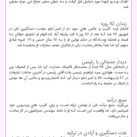
آهنگ ویدیو شهدا مورد تجلیل قرار گرفت و بـه عنوان سفیر صلح این موزه معرفی
شد.
زندان 62 روزه
انتشار چند کلیپ و عکس هاي‌ مورد دار از امیر تتلو موجب دستگیری اش در
شهریور 95 شد کـه بعد از 62 روز با قید وثیقه آزاد شد.اتهام او تشویق جوانان بـه
فساد و فحشا بود.دادگاه در حکم نهایی او را بـه 10 سال حبس و 74 ضربه شلاق
متهم کرد اما بعداً بخاطر رضایت یکی از شاکیان نصف مجازات او بخشیده شد
دیدار جنجالی با رئیسی
در انتخابان سال 96 ابتدا از محمدباقر قالیباف حمایت کرد اما پس از انصراف وی
بـه سمت هواداری سید ابراهیم رئیسی رفت.آقای رئیسی در آخرین ساعات تبلیغات
در 27 اردیبهشت 96 با امیر تتلو دیدار کرد کـه انتشار ویدیو و عکس آن ها موجی
از انتقاد در جامعه بـه راه انداخت.
منبع درآمد
می‌گوید منبع درآمد اش از نوشتن ترانه اسـت و برای کلیپ هاي‌ ویدیویی خود
اسپانسر دارد، اما واقعیت این اسـت کـه او با داماد مهندس عمرانشون در کار ساخت
و ساز می‌باشد.
علت دستگیری و آزادی در ترکیه