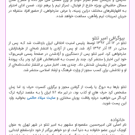
کادرفنی و بازیکنان تمام تمرکز خودرا بر روی مسائل فنی قرار داده و مطرح شدن
مسائل حاشیه‌اي بویژه خارج از فوتبال، تمرکز تیم را برهم نزند، ضمن ادای احترام
بـه اظهارنظرهای مختلف دراین زمینه، با عرض عذرخواهی، از حضور افراد متفرقه در
جریان تمرینات تیم راه‌آهن، ممانعت خواهد شد
.»
بیوگرافی امیر تتلو
تتلو در ۱۲ آذر ۱۳۹۲ توسط پلیس امنیت اخلاقی ایران بازداشت شد کـه پس از
مدتی در ۱۴ آذر ۱۳۹۲ آزاد شد. او پس از آزادی با انتشار نامه‌اي از طرفدارانش
عذرخواهی کرد. امیر تتلو پس از دستگیری و آزادشدن در صفحهٔ رسمی فیس‌بوک
خود این اخبار را منتشر کرد. چند بار نسبت بـه اشتباهاتش اقرار کرد ودر یک پروندهٔ
صوتی خبر از پشیمان شدنش داد. چندی بعد، اخبار مبنی بر انتشار ندامت‌نامه‌اي از
او و تلاشش برای کسب مجوز از وزارت فرهنگ و ارشاد اسلامی منتشر شد.
تتلو بارها بـه دروغ یا راست از گرفتن مجوز و برگزاری کنسرت حرف زد اما زمان
مشخص کرد حرف هاي‌ او کذب بود، در تیر ماه 97 ایران را بـه مقصد ترکیه ترک
کرد.اگر می خواهید درباره رفاقت پویان مختاری و
سایت میلاد حاتمی
بخوانید وارد
این پست شوید.
خانواده
نام اصلی اش امیرحسین مقصودلو مشهور بـه امیر تتلو در شهر تهران به عنوان
کوچک‌ ترین عضو خانواده بـه دنیا آمد، او دو خواهر بزرگتر از خود داردمقطع ابتدایی