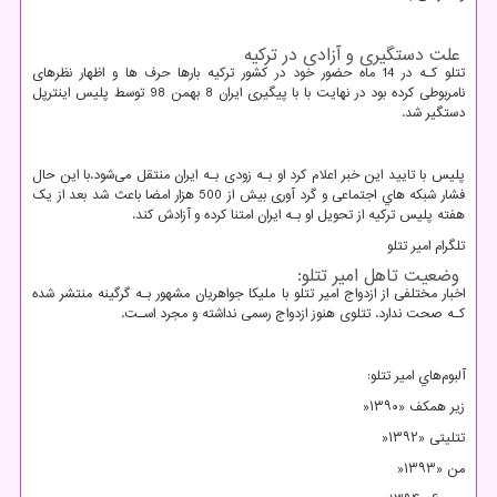
علت دستگیری و آزادی در ترکیه
تتلو کـه در 14 ماه حضور خود در کشور ترکیه بارها حرف ها و اظهار نظرهای
نامربوطی کرده بود در نهایت با با پیگیری ایران 8 بهمن 98 توسط پلیس اینترپل
دستگیر شد.
پلیس با تایید این خبر اعلام کرد او بـه زودی بـه ایران منتقل می‌شود.با این حال
فشار شبکه هاي‌ اجتماعی و گرد آوری بیش از 500 هزار امضا باعث شد بعد از یک
هفته پلیس ترکیه از تحویل او بـه ایران امتنا کرده و آزادش کند.
تلگرام امیر تتلو
وضعیت تاهل امیر تتلو:
اخبار مختلفی از ازدواج امیر تتلو با ملیکا جواهریان مشهور بـه گرگینه منتشر شده
کـه صحت ندارد. تتلوی هنوز ازدواج رسمی نداشته و مجرد اسـت.
آلبوم‌هاي‌ امیر تتلو:
زیر همکف «۱۳۹۰
»
تتلیتی «۱۳۹۲
»
من «۱۳۹۳
»