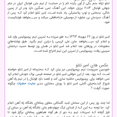
تتلو ترانه منم یکی از اون یازده تام را در حمایت از تیم ملی فوتبال ایران در جام
جهانی فوتبال ۲۰۱۴ برزیل خواند. این آهنگ تمی غمگین دارد ودر ان از زمین
خاکی، بدبختی و توپ پلاستیکی یاد شده اسـت. امیر تتلو اعلام کرد کـه پس از
آهنگ «مردمان بی عشق» از موسیقی خداحافظی میکند و میـــخواهد فوتبالیست
شود.
امیر تتلو در روز ۲۲ مهرماه ۱۳۹۳ بـه طور سرزده بـه تمرین تیم پرسپولیس وارد شد
و اعلام کرد میـــخواهد جای علی کریمی را دراین تیم بگیرد. طبق نوشته‌هاي‌
مطبوعات در روزهای بعد اعلام شد امیر تتلو در همان روز توسط حمید درخشان
سرمربی وقت پرسپولیس از تمرین این تیم اخراج شده اسـت.
عکس های امیر تتلو
خوردبین سرپرست تیم پرسپولیس نیز بیان کرد کـه محترمانه از امیر تتلو خواسته
اسـت کـه برود. بعد از این حواشی امیر تتلو در صفحه فیس بوک خودش اعلام کرد
نمی خواهد برای پرسپولیس حاشیه سازی کند و قصد دارد فوتبال را در تیم راه آهن
شروع کند.ماجرای آشتی امیر تتلو با پویان مختاری مدیر
سایت حضرات
چگونه
صورت گرفت ؟
اما چند روز پس از این سخنان امید گلمکانی معاون رسانه‌اي باشگاه راه آهن اعلام
کرد: «با توجه بـه این کـه از ابتدای لیگ چهاردهم بنای باشگاه راه آهن بر مبنای ان
قرار گرفته کـه تمرینات تیم بـه دور از هر گونه هیاهوی رسانه‌اي برگزار شود تا