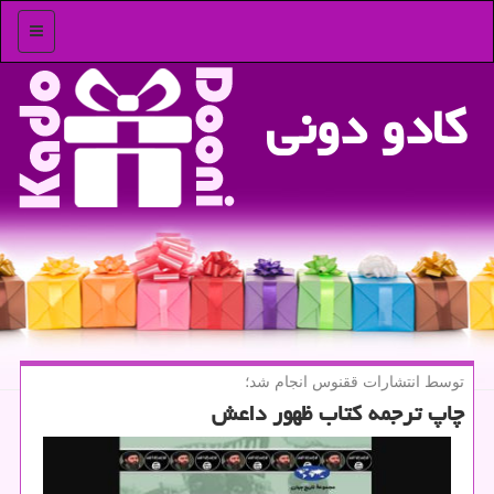
منو
كادو دونی
توسط انتشارات ققنوس انجام شد؛
چاپ ترجمه كتاب ظهور داعش