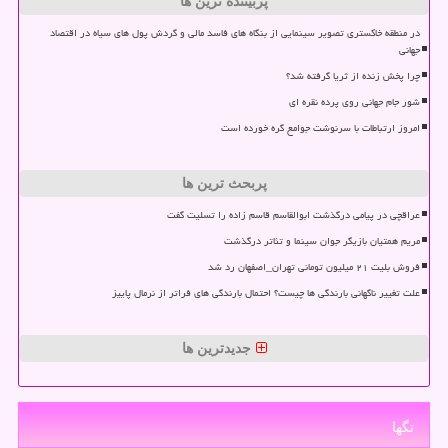
پربیننده ترین ها
در منطقه خاکستری تصویر سینمایی از بنگاه های فاسد مالی و گردش پول های سیاه در اقتصاد
جهانی
چرا پخش زنده از ثریا گرفته شد؟
شور جام جهانی روی پرده نقره ای
امروز ارتباطات با سرنوشت جوامع گره خورده است
پربحث ترین ها
عراقچی در پیامی درگذشت ابوالقاسم قاسم زاده را تسلیت گفت
مریم همتیان بازیگر جوان سینما و تئاتر درگذشت
فروش بلیت ۲۱ میلیون تومانی تهران_اصفهان رد شد
علت تغییر ناگهانی بارندگی ها چیست؟ احتمال بارندگی های فراتر از نرمال پاییز
جدیدترین ها
تگها