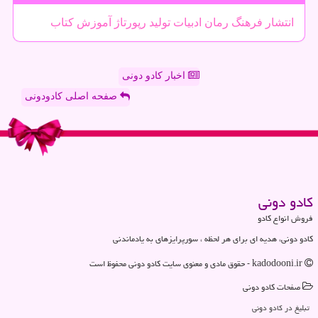
انتشار
فرهنگ
رمان
ادبیات
تولید
رپورتاژ
آموزش
كتاب
اخبار کادو دونی
صفحه اصلی کادودونی
كادو دونی
فروش انواع کادو
کادو دونی، هدیه ای برای هر لحظه ، سورپرایزهای به یادماندنی
kadodooni.ir - حقوق مادی و معنوی سایت كادو دونی محفوظ است
صفحات كادو دونی
تبلیغ در كادو دونی