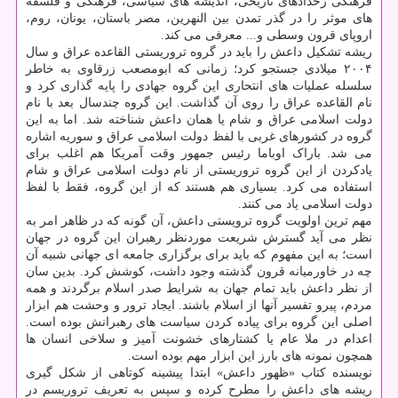
فرهنگی رخدادهای تاریخی، اندیشه های سیاسی، فرهنگی و فلسفه
های موثر را در گذر تمدن بین النهرین، مصر باستان، یونان، روم،
اروپای قرون وسطی و... معرفی می کند.
ریشه تشکیل داعش را باید در گروه تروریستی القاعده عراق و سال
۲۰۰۴ میلادی جستجو کرد؛ زمانی که ابومصعب زرقاوی به خاطر
سلسله عملیات های انتحاری این گروه جهادی را پایه گذاری کرد و
نام القاعده عراق را روی آن گذاشت. این گروه چندسال بعد با نام
دولت اسلامی عراق و شام یا همان داعش شناخته شد. اما به این
گروه در کشورهای غربی با لفظ دولت اسلامی عراق و سوریه اشاره
می شد. باراک اوباما رئیس جمهور وقت آمریکا هم اغلب برای
یادکردن از این گروه تروریستی از نام دولت اسلامی عراق و شام
استفاده می کرد. بسیاری هم هستند که از این گروه، فقط با لفظ
دولت اسلامی یاد می کنند.
مهم ترین اولویت گروه ترویستی داعش، آن گونه که در ظاهر امر به
نظر می آید گسترش شریعت موردنظر رهبران این گروه در جهان
است؛ به این مفهوم که باید برای برگزاری جامعه ای جهانی شبیه آن
چه در خاورمیانه قرون گذشته وجود داشت، کوشش کرد. بدین سان
از نظر داعش باید تمام جهان به شرایط صدر اسلام برگردند و همه
مردم، پیرو تفسیر آنها از اسلام باشند. ایجاد ترور و وحشت هم ابزار
اصلی این گروه برای پیاده کردن سیاست های رهبرانش بوده است.
اعدام در ملا عام یا کشتارهای خشونت آمیز و سلاخی انسان ها
همچون نمونه های بارز این ابزار مهم بوده است.
نویسنده کتاب «ظهور داعش» ابتدا پیشینه کوتاهی از شکل گیری
ریشه های داعش را مطرح کرده و سپس به تعریف تروریسم در