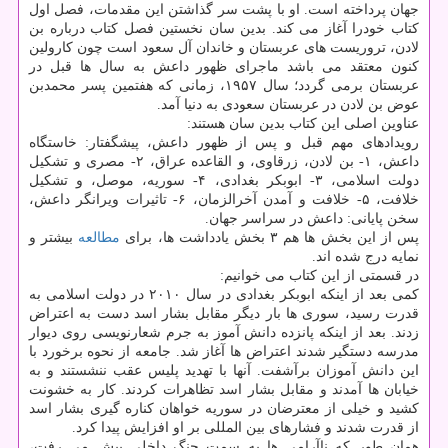
جهان پرداخته است. او با پشت سر گذاشتن این مقدمات، فصل اول
کتاب خودرا آغاز می کند. بدین سان نخستین فصل کتاب درباره بن
لادن، تروریست های عربستان و خاندان آل سعود است چون کارولین
کنون معتقد می باشد ماجرای ظهور داعش به سال ها قبل در
عربستان برمی گردد؛ سال ۱۹۵۷، زمانی که هفتمین پسر محمدبن
عوض بن لادن در عربستان سعودی به دنیا آمد.
عناوین اصلی این کتاب بدین سان هستند:
رویدادهای مهم قبل و پس از ظهور داعش، پیشگفتار: خاستگاه
داعش، ۱- بن لادن، زرقاوی، و القاعده عراق، ۲- مصری و تشکیل
دولت اسلامی، ۳- ابوبکر بغدادی، ۴- سوریه، موصل، و تشکیل
خلافت، ۵- خلافت و آمدن آخرالزمان، ۶- تاثیرات ویرانگر داعش،
سخن پایانی: داعش در سراسر جهان.
پس از این بخش ها هم ۳ بخش یادداشت ها، برای
مطالعه
بیشتر و
نمایه درج شده اند.
در قسمتی از این کتاب می خوانیم:
کمی بعد از اینکه ابوبکر بغدادی در سال ۲۰۱۰ در دولت اسلامی به
قدرت رسید، سوری ها بار دیگر مقابل بشار اسد دست به اعتراض
زدند. بعد از اینکه پانزده دانش آموز به جرم شعارنویسی روی دیوار
مدرسه دستگیر شدند اعتراض ها آغاز شد. جامعه از نحوه برخورد با
این دانش آموزان برآشفت. آنها با تهدید پلیس عقب ننشستند و به
خیابان ها آمدند و مقابل بشار اسد تظاهرات کردند. کار به خشونت
کشید و خیلی از معترضان در سوریه خواهان کناره گیری بشار اسد
از قدرت شدند و فشارهای بین المللی بر او افزایش پیدا کرد.
همان طور که ناآرامی ها به سمت جنگ داخلی پیش می رفت،