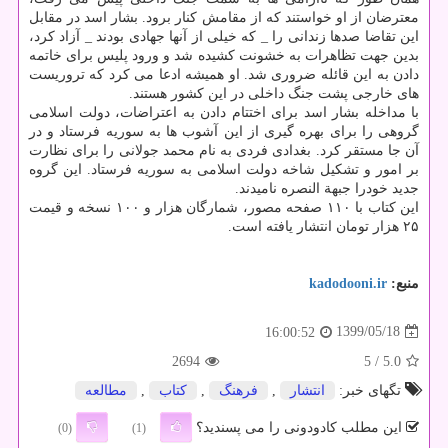
معترضان از او خواستند که از مقامش کنار برود. بشار اسد در مقابل
این تقاضا صدها زندانی را _ که خیلی از آنها جهادی بودند _ آزاد کرد،
بدین جهت تظاهرات به خشونت کشیده شد و ورود پلیس برای خاتمه
دادن به این قائله ضروری شد. او همیشه ادعا می کرد که تروریست
های خارجی پشت جنگ داخلی در این کشور هستند.
با مداخله بشار اسد برای اختتام دادن به اعتراضات، دولت اسلامی
گروهی را برای بهره گیری از این آشوب ها به سوریه فرستاد و در
آن جا مستقر کرد. بغدادی فردی به نام محمد جولانی را برای نظارت
بر امور و تشکیل شاخه دولت اسلامی به سوریه فرستاد. این گروه
جدید خودرا جبهة النصره نامیدند.
این کتاب با ۱۱۰ صفحه مصور، شمارگان هزار و ۱۰۰ نسخه و قیمت
۲۵ هزار تومان انتشار یافته است.
منبع:
kadodooni.ir
1399/05/18
16:00:52
2694
/ 5
5.0
تگهای خبر:
انتشار
,
فرهنگ
,
كتاب
,
مطالعه
این مطلب کادودونی را می پسندید؟
(0)
(1)