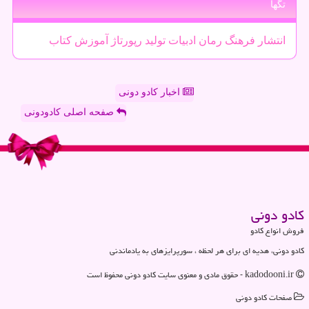
تگها
انتشار
فرهنگ
رمان
ادبیات
تولید
رپورتاژ
آموزش
كتاب
اخبار کادو دونی
صفحه اصلی کادودونی
كادو دونی
فروش انواع کادو
کادو دونی، هدیه ای برای هر لحظه ، سورپرایزهای به یادماندنی
kadodooni.ir - حقوق مادی و معنوی سایت كادو دونی محفوظ است
صفحات كادو دونی