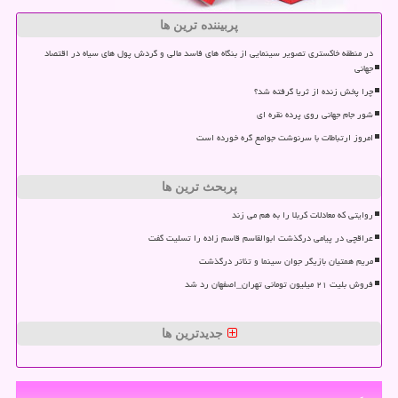
پربیننده ترین ها
در منطقه خاکستری تصویر سینمایی از بنگاه های فاسد مالی و گردش پول های سیاه در اقتصاد
جهانی
چرا پخش زنده از ثریا گرفته شد؟
شور جام جهانی روی پرده نقره ای
امروز ارتباطات با سرنوشت جوامع گره خورده است
پربحث ترین ها
روایتی که معادلات کربلا را به هم می زند
عراقچی در پیامی درگذشت ابوالقاسم قاسم زاده را تسلیت گفت
مریم همتیان بازیگر جوان سینما و تئاتر درگذشت
فروش بلیت ۲۱ میلیون تومانی تهران_اصفهان رد شد
جدیدترین ها