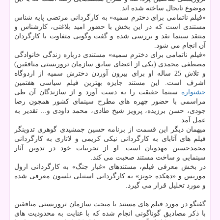
موضوع تابحال ساخته شده اند.
«فیلم ناتمامی برای دخترم سمیه» به کارگردانی مرتضی پایه شناس
مستندی است که در این بخش با حضور امید بلاغتی، کارشناس و
منتقد سینما نقد و بررسی شده و گفت وگویی متفاوت با کارگردان
آن انجام می شود.
«فیلم ناتمامی برای دخترم سمیه» مستندی درباره زندگی خانوادگی
مصطفی محمدی (یکی از اعضای سابق سازمان تروریستی منافقین)
و تلاش 25 ساله او برای بیرون آوردن دخترش سمیه از اردوگاه
اشرف است. این مستند جایزه بهترین فیلم سیاسی هفتمین
جشنواره
سینما حقیقت را به دست آورد و از سازندگان آن طی
مراسمی با حضور چهره های مطرح سینمای کشور همچون رضا
جودی، حسن برزیده، پرویز شیخ طادی، محمد داودی و... تقدیر به
عمل آمد.
میهمان دیگر این قسمت از برنامه حسین جمشیدی گوهری تدوینگر
فیلم های آتابای به کارگردانی نیکی کریمی و لاتاری به کارگردانی
محمدحسین مهدویان است. او از تجربیات خود در تدوین آثار
سینمایی و ساخت مستند صحبت می کند.
در بخش معرفی فیلم، مستندهای «غبار جنگ» به کارگردانی ارول
موریس و «دهکده جونز» به کارگردانی استنلی نلسون معرفی شده
و مورد تحلیل قرار می گیرد.
گفتگو در مورد فیلم های مستند با مبحث سازمان تروریستی منافقین
با ذکر مصادیق گوناگونی انجام شده که با عنایت به محدودیت های