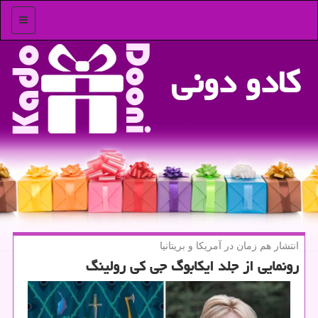
منو
كادو دونی
انتشار هم زمان در آمریكا و بریتانیا
رونمایی از جلد ایكابوگ جی كی رولینگ