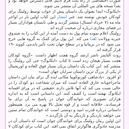
صورت اختصاصی از راه پلت فرم آدیبل قابل دسترس خواهد بود و
بعداً نسخه های بین المللی آن منتشر می شوند.
«ایکابوگ» ابتدا بعنوان یک داستان پیش از خواب توسط رولینگ برای
کودکان خودش نوشته شد. خبر
انتشار
این کتاب اولین بار در اواخر
ماه مه (۷ خرداد امسال) منتشر گردید و طی تابستان هواداران بسیار
در فضای مجازی درباره آن صحبت کرده اند.
رولینگ اعلام نموده تمام پول به دست آمده از این کتاب را به صندوق
خیریه وولانت
اهدا
می کند. این پول برای کمک به گروه هایی خرج
می شود که در بریتانیا و در سطح جهان تحت تأثیر پاندمی کووید -۱۹
قرار گرفته اند.
روث آلتایمز ناشر ارشد گروه هچت اظهار داشت: «گروه کودکان
هچت بسیار هیجان زده است تا کتاب «ایکابوگ» جی کی رولینگ را
منتشر کند. این کتاب یک داستان پریان بسیار فوق العاده و اوریجینال
از یکی از بزرگ ترین داستان سرایان جهان است».
او افزود: «پادشاهی کورنوکوپیا مکانی ایده آل برای بیان این داستان
ماجراجویانه خارق العاده است که میزان شجاعت دو کودک را در
حالی تست می کند که آنها تلاش دارند حقیقتی که در ورای افسانه
ایکابوگ نهفته است را کشف کنند. این داستانی است که به اندازه
هزاران تصویری که خوانندگان جوان در پاسخ به آن برای ما
فرستادند، خلاقانه است و از قوه تخیل بالا بهره می برد. همینطور
داستانی درباره قدرت امید و دوستی است که خوانندگان تمام سنین
می خواهند باردیگر و باردیگر به آن بازگردند.»
این اولین رمان رولینگ برای خوانندگان جوان است که داستان آن در
مدرسه جادوگری هاگوارتز اتفاق نمی افتد. این کتاب برای کودکان ۷