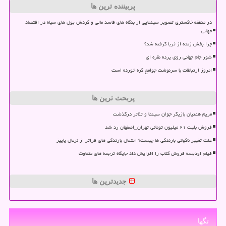
پربیننده ترین ها
در منطقه خاکستری تصویر سینمایی از بنگاه های فاسد مالی و گردش پول های سیاه در اقتصاد
جهانی
چرا پخش زنده از ثریا گرفته شد؟
شور جام جهانی روی پرده نقره ای
امروز ارتباطات با سرنوشت جوامع گره خورده است
پربحث ترین ها
مریم همتیان بازیگر جوان سینما و تئاتر درگذشت
فروش بلیت ۲۱ میلیون تومانی تهران_اصفهان رد شد
علت تغییر ناگهانی بارندگی ها چیست؟ احتمال بارندگی های فراتر از نرمال پاییز
فیلم اودیسه فروش کتاب را افزایش داد جایگاه ترجمه های متفاوت
جدیدترین ها
تگها