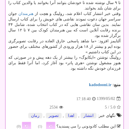
تا ۹ سال نوشته شده تا خودشان بتوانند آنرا بخوانند یا والدین کتاب را
برای شان بلند بخوانند.
وقتی خبر انتشار کتاب اعلام شد، رولینگ و هچت از
هنرمندان
جوان
سراسر جهان دعوت نمودند نقاشی های خویش را برای کتاب ارسال
نمایند. بدین سان نقاشی هایی که در کتاب انتخاب شده، شامل ۳۴
برنده رقابت آنلاین است که بین هنرمندان کودک بین ۷ تا ۱۲ سال
برگزار شده بود.
آلتایمز افزود: «ما شاهد پاسخی خارق العاده در رقابت تصویرگری
بوده ایم و بیشتر از ۱۸ هزار ورودی از کشورهای مختلف برای حضور
در این کتاب داشتیم.»
رولینگ نوشتن «ایکابوگ» را بیشتر از یک دهه پیش و در صورتی که
هنوز مشغول نوشتن «هری پاتر» بود آغاز کرد، اما آنرا فقط برای
فرزندان خودش نگه داشته بود.
منبع:
kadodooni.ir
1399/05/02
17:18:40
2534
/ 5
5.0
تگهای خبر:
انتشار
,
اهدا
,
تصویر
,
رمان
این مطلب کادودونی را می پسندید؟
(0)
(1)