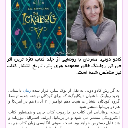
كادو دونی: همزمان با رونمایی از جلد كتاب تازه ترین اثر
جی كی رولینگ خالق مجموعه هری پاتر، تاریخ انتشار كتاب
نیز مشخص شده است.
به گزارش کادو دونی به نقل از بوک سلر، قرار شده
رمان
داستانی
جدید رولینگ با عنوان «ایکابوگ» که برای کودکان نوشته شده، توسط
گروه کودکان انتشارات هچت دهم نوامبر (۲۰ آبان) هم در آمریکا و
هم در بریتانیا منتشر شود.
نسخه بریتانیایی این کتاب در چارچوب کتاب چاپی و همینطور کتاب
الکترونیکی منتشر می شود و در بریتانیا، ایرلند، استرالیا، نیوزیلند و
هند قابل دسترس خواهد بود. نسخه صوتی انگلیسی زبان کتاب هم به