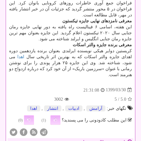
فراخوان جمع آوری خاطرات روزهای کرونایی بانوان کرد. این
فراخوان در ۵ محور منتشر گردید که جزئیات آن در خبر انتشار یافته
در مهر، قابل مطالعه است.
معرفی نامزدهای نهایی جایزه تیکستون
این هفته، اسامی ۶ فینالیست راه یافته به دور نهایی جایزه رمان
جنایی سال ۲۰۲۰ تیکستون اعلام گردید. این جایزه بعنوان مهم ترین
جایزه رمان جنایی انگلیس و ایرلند شناخته می شود.
معرفی برنده جایزه والتر اسکات
کریستین دوایر هیکی نویسنده ایرلندی بعنوان برنده یازدهمین دوره
اهدای جایزه والتر اسکات که به بهترین اثر تاریخی سال
اهدا
می
شود، شناخته شد. وی این جایزه ۲۵ هزار پوندی را برای نوشتن
رمانی با عنوان «سرزمین باریک» از آن خود کرد که درباره ازدواج دو
هنرمند است.
1399/03/30
21:31:08
3002
/ 5
5.0
تگهای خبر:
آرامش
,
ادبیات
,
انتشار
,
اهدا
این مطلب کادودونی را می پسندید؟
(0)
(1)