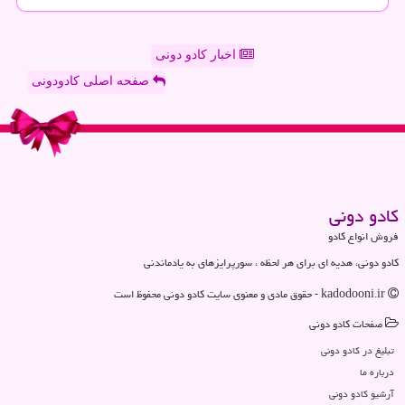
اخبار کادو دونی
صفحه اصلی کادودونی
كادو دونی
فروش انواع کادو
کادو دونی، هدیه ای برای هر لحظه ، سورپرایزهای به یادماندنی
kadodooni.ir - حقوق مادی و معنوی سایت كادو دونی محفوظ است
صفحات كادو دونی
تبلیغ در كادو دونی
درباره ما
آرشیو كادو دونی