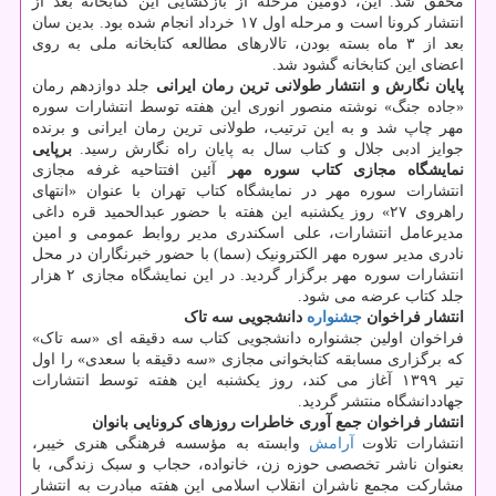
محقق شد. این، دومین مرحله از بازگشایی این کتابخانه بعد از
انتشار کرونا است و مرحله اول ۱۷ خرداد انجام شده بود. بدین سان
بعد از ۳ ماه بسته بودن، تالارهای مطالعه کتابخانه ملی به روی
اعضای این کتابخانه گشود شد.
پایان نگارش و انتشار طولانی ترین رمان ایرانی
جلد دوازدهم رمان
«جاده جنگ» نوشته منصور انوری این هفته توسط انتشارات سوره
مهر چاپ شد و به این ترتیب، طولانی ترین رمان ایرانی و برنده
جوایز ادبی جلال و کتاب سال به پایان راه نگارش رسید.
برپایی
نمایشگاه مجازی کتاب سوره مهر
آئین افتتاحیه غرفه مجازی
انتشارات سوره مهر در نمایشگاه کتاب تهران با عنوان «انتهای
راهروی ۲۷» روز یکشنبه این هفته با حضور عبدالحمید قره داغی
مدیرعامل انتشارات، علی اسکندری مدیر روابط عمومی و امین
نادری مدیر سوره مهر الکترونیک (سما) با حضور خبرنگاران در محل
انتشارات سوره مهر برگزار گردید. در این نمایشگاه مجازی ۲ هزار
جلد کتاب عرضه می شود.
انتشار فراخوان
جشنواره
دانشجویی سه تاک
فراخوان اولین جشنواره دانشجویی کتاب سه دقیقه ای «سه تاک»
که برگزاری مسابقه کتابخوانی مجازی «سه دقیقه با سعدی» را اول
تیر ۱۳۹۹ آغاز می کند، روز یکشنبه این هفته توسط انتشارات
جهاددانشگاه منتشر گردید.
انتشار فراخوان جمع آوری خاطرات روزهای کرونایی بانوان
انتشارات تلاوت
آرامش
وابسته به مؤسسه فرهنگی هنری خیبر،
بعنوان ناشر تخصصی حوزه زن، خانواده، حجاب و سبک زندگی، با
مشارکت مجمع ناشران انقلاب اسلامی این هفته مبادرت به انتشار