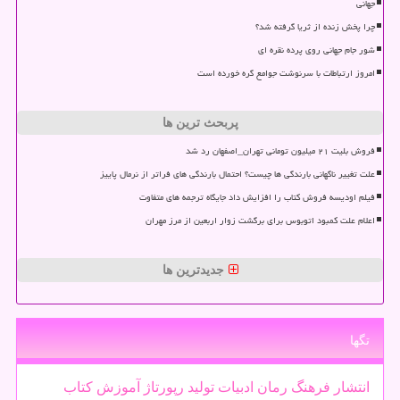
جهانی
چرا پخش زنده از ثریا گرفته شد؟
شور جام جهانی روی پرده نقره ای
امروز ارتباطات با سرنوشت جوامع گره خورده است
پربحث ترین ها
فروش بلیت ۲۱ میلیون تومانی تهران_اصفهان رد شد
علت تغییر ناگهانی بارندگی ها چیست؟ احتمال بارندگی های فراتر از نرمال پاییز
فیلم اودیسه فروش کتاب را افزایش داد جایگاه ترجمه های متفاوت
اعلام علت کمبود اتوبوس برای برگشت زوار اربعین از مرز مهران
جدیدترین ها
تگها
انتشار
فرهنگ
رمان
ادبیات
تولید
رپورتاژ
آموزش
كتاب