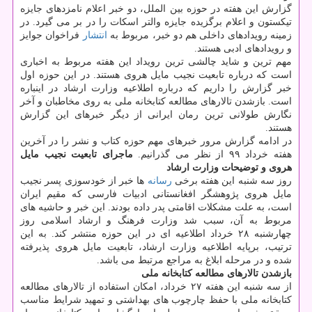
گزارش این هفته در حوزه بین الملل، دو خبر اعلام نامزدهای جایزه
تیکستون و اعلام برگزیده جایزه والتر اسکات را در بر می گیرد. در
زمینه رویدادهای داخلی هم دو خبر، مربوط به
انتشار
فراخوان جوایز
و رویدادهای ادبی هستند.
مهم ترین و شاید چالشی ترین رویداد این هفته مربوط به اخباری
است که درباره تابعیت نجیب مایل هروی هستند. در این حوزه اول
خبر گزارش را داریم که درباره اطلاعیه وزارت ارشاد در اینباره
است. بازشدن تالارهای مطالعه کتابخانه ملی به روی مخاطبان و آخر
نگارش طولانی ترین رمان ایرانی از دیگر خبرهای این گزارش
هستند.
در ادامه گزارش مرور خبرهای مهم حوزه کتاب و نشر را در آخرین
هفته خرداد ۹۹ از نظر می گذرانیم.
ماجرای تابعیت نجیب مایل
هروی و توضیحات وزارت ارشاد
روز سه شنبه این هفته برخی
رسانه
ها خبر از خودسوزی پسر نجیب
مایل هروی پژوهشگر افغانستانی ادبیات فارسی که مقیم ایران
است، به علت مشکلات اقامتی پدر داده بودند. این خبر و حاشیه های
مربوط به آن، سبب شد وزارت فرهنگ و ارشاد اسلامی روز
چهارشنبه ۲۸ خرداد اطلاعیه ای در این حوزه منتشر کند. به این
ترتیب، برپایه اطلاعیه وزارت ارشاد، تابعیت مایل هروی پذیرفته
شده و در مرحله ابلاغ به مراجع مرتبط می باشد.
بازشدن تالارهای مطالعه کتابخانه ملی
از سه شنبه این هفته ۲۷ خرداد، امکان استفاده از تالارهای مطالعه
کتابخانه ملی با حفظ چارچوب های بهداشتی و تمهید شرایط مناسب