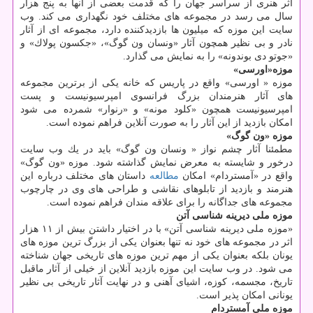
اثر هنری از سراسر جهان را كه قدمت بعضی از آنها به پنج هزار
سال می رسد در مجموعه های مختلف خود نگهداری می كند. وب
سایت این موزه كه میلیون ها بازدیدكننده دارد، مجموعه ای از آثار
نادر و بی نظیر همچون آثار «ونسان ون گوگ»، «جكسون پولاك» و
«جوتو دی بوندونه» را به نمایش می گذارد.
موزه«اورسی»
موزه « اورسی» واقع در پاریس كه خانه یكی از برترین مجموعه
های آثار هنرمندان بزرگ فرانسوی امپرسیونیست و پست
امپرسیونیست همچون «كلود مونه» و «رنوار» شمرده می شود
امكان بازدید از این آثار را به صورت آنلاین فراهم نموده است.
موزه «ون گوگ»
مطمئنا آثار چشم نواز « ونسان ون گوگ» باید در یك وب سایت
درخور و شایسته به معرض نمایش گذاشته شود. موزه «ون گوگ»
واقع در «آمستردام» امكان
مطالعه
داستان های مختلف درباره این
هنرمند و بازدید از تابلوهای نقاشی و طراحی های وی در چارچوب
مجموعه های جداگانه را برای علاقه مندان فراهم نموده است.
موزه ملی دیرینه شناسی آتن
«موزه ملی دیرینه شناسی آتن» با در اختیار داشتن بیش از ۱۱ هزار
اثر در مجموعه های خود نه تنها بعنوان یكی از بزرگ ترین موزه های
یونان بلكه بعنوان یكی از مهم ترین موزه های تاریخی جهان شناخته
می شود. در وب سایت این موزه بازدید آنلاین از خیلی از آثار ماقبل
تاریخ، مجسمه، كوزه، اشیای آهنی و در نهایت آثار تاریخی بی نظیر
یونانی امكان پذیر است.
موزه ملی آمستردام