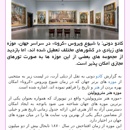
كادو دونی: با شیوع ویروس «كرونا» در سراسر جهان، موزه
های زیادی در كشورهای مختلف تعطیل شده اند، اما بازدید
از مجموعه های بعضی از این موزه ها به صورت تورهای
مجازی امكان پذیر است.
به گزارش
كادو
دونی به نقل از دیلی آرت، در لیست زیر به منتخبی
از
موزه
های برتر جهان كه در زمان شیوع ویروس «كرونا» امكان
بهره بردن از
هنر
و تاریخ را فراهم نموده اند، اشاره شده است.
موزه هنر متروپولیتن
«موزه هنر متروپولیتن» واقع در نیویورك كه همواره بعنوان یكی از
برترین موزه های جهان شناخته می شود باتوجه به ایجاد امكان
دسترسی آزاد به آثار هنری اش، ارائه جدول زمانی تاریخ هنر و خیلی
از مضامین دیگر یكی از بهترین وب سایت ها را در میان موزه های
جهان در اختیار دارد.
این موزه از زمان افتتاحش در سال ۱۸۷۰ تابحال بیش از دو میلیون