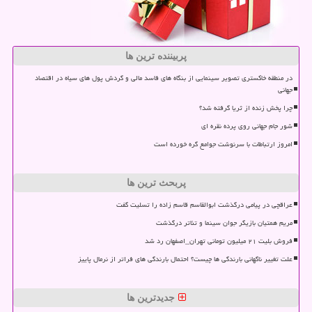
پربیننده ترین ها
در منطقه خاکستری تصویر سینمایی از بنگاه های فاسد مالی و گردش پول های سیاه در اقتصاد
جهانی
چرا پخش زنده از ثریا گرفته شد؟
شور جام جهانی روی پرده نقره ای
امروز ارتباطات با سرنوشت جوامع گره خورده است
پربحث ترین ها
عراقچی در پیامی درگذشت ابوالقاسم قاسم زاده را تسلیت گفت
مریم همتیان بازیگر جوان سینما و تئاتر درگذشت
فروش بلیت ۲۱ میلیون تومانی تهران_اصفهان رد شد
علت تغییر ناگهانی بارندگی ها چیست؟ احتمال بارندگی های فراتر از نرمال پاییز
جدیدترین ها