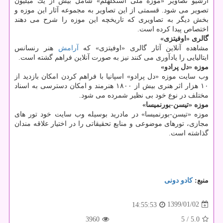
آرشیو تصاویر «موزه ملی استكلهلم» شامل بیش از یك میلیون
تصویر می شود. قسمتی از این تصاویر به مجموعه آثار این موزه و
بخش دیگر به تصاویری كه تاریخچه این موزه را شرح می دهند
اختصاص پیدا كرده است.
گالری «اوفیتزی»
مشاهده آنلاین آثار گالری «اوفیتزی» كه
آرامش
هنر رنسانس
ایتالیایی را یادآوری می كنند نیز به صورت آنلاین فراهم گشته است.
موزه «دل پرادو»
وب سایت موزه «دل پرادو» اسپانیا با فراهم كردن امكان بازدید از
۱۰ هزار اثر هنری بیش از ۱۸۰۰ هنرمند و امكان دسترسی به اسناد
مختلف در نوع خود بی نظیر شمرده می شود.
موزه «تیسن-بورنمیسا»
موزه «تیسن-بورنمیسا» در مادرید بوسیله وب سایت خود تور های
مجازی، تورهای موضوعی و منابع تحقیقاتی را در اختیار علاقه مندان
گذاشته است.
منبع:
كادو دونی
1399/01/02
14:55:53
3960
/ 5
5.0