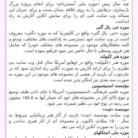
چند سال پیش «موزه ملی آمستردام» برای انجام پروژه بزرگ
بازسازی، درهایش را به روی علاقه مندان بست و برای جبران این
مساله وب سایت غنی ای را برای نمایش آنلاین آثارش به راه
انداخت.
موزه جی. پال گتی
موزه «جی. پال گتی» واقع در كالیفرنیا كه به موزه «گتی» معروف
است در وب سایت خود دسترسی به پادكست های مختلف، ویدئو و
البته شاهكارهای موجود در مجموعه های مختلف خودرا كه شامل
هنر قرون وسطی تا حال حاضر می شود فراهم نموده است.
موزه هنر كلیولند
موزه هنر «كلیولند» واقع در اوهایو آمریكا سال قبل وب سایت بی
نظیری را برای ارائه آثارش به صورت آنلاین راه اندازی نمود كه در
چارچوب آن بازدید از بعضی از مجموعه های موجود در این موزه به
صورت سه بعدی نیز امكان پذیر شده است.
مؤسسه اسمیتسونین
موزه علمی فرهنگی «اسمیتسونین» آمریكا با جای دادن طیف وسیع
و تنوع بالای آثار در مجموعه های خود كه شمار آنها به ۱۵۵.۵ میلیون
می رسد در نوع خود بی نظیر شمرده می شود.
موسسه «تیت»
وب سایت موسسه «تیت» بازدید از آثار هنر بریتانیایی مربوط به
سال ۱۵۰۰ میلادی تاكنون، و مجموعه ای از آثار هنری
معاصر
و
مدرن را به صورت آنلاین ارائه می دهد.
موزه ملی استكلهلم