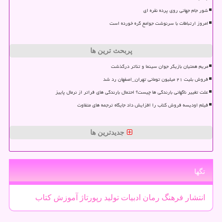
شور جام جهانی روی پرده نقره ای
امروز ارتباطات با سرنوشت جوامع گره خورده است
پربحث ترین ها
مریم همتیان بازیگر جوان سینما و تئاتر درگذشت
فروش بلیت ۲۱ میلیون تومانی تهران_اصفهان رد شد
علت تغییر ناگهانی بارندگی ها چیست؟ احتمال بارندگی های فراتر از نرمال پاییز
فیلم اودیسه فروش کتاب را افزایش داد جایگاه ترجمه های متفاوت
جدیدترین ها
تگها
انتشار
فرهنگ
رمان
ادبیات
تولید
رپورتاژ
آموزش
كتاب