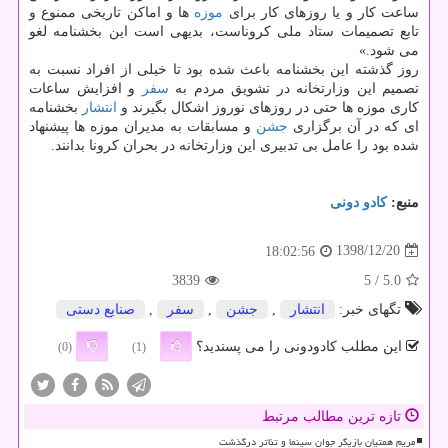
ساعت كار و یا روزهای كار برای
موزه
ها و اماكن تاریخی ممنوع و
تابع تصمیمات ستاد ملی كروناست، بدیهی است این بخشنامه لغو
می شود.»
روز گذشته این بخشنامه باعث شده بود تا خیلی از افراد نسبت به
تصمیم این وزارتخانه در تشویق مردم به
سفر
و افزایش ساعات
كاری موزه ها حتی در روزهای نوروز اشكال بگیرند و
انتشار
بخشنامه
ای كه در آن برگزاری
جشن
و مسابقات به مدیران موزه ها پیشنهاد
شده بود را عامل بی تدبیری این وزارتخانه در بحران كرونا بدانند.
منبع:
كادو دونی
1398/12/20
18:02:56
3839
/ 5
5.0
تگهای خبر:
انتشار
,
جشن
,
سفر
,
صنایع دستی
این مطلب کادودونی را می پسندید؟
(0)
(1)
تازه ترین مطالب مرتبط
مریم همتیان بازیگر جوان سینما و تئاتر درگذشت