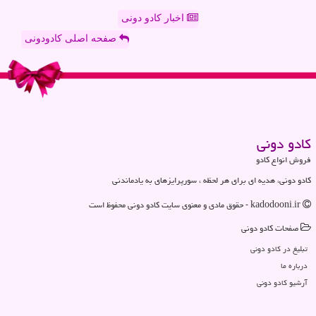
اخبار کادو دونی
صفحه اصلی کادودونی
كادو دونی
فروش انواع کادو
کادو دونی، هدیه ای برای هر لحظه ، سورپرایزهای به یادماندنی
kadodooni.ir - حقوق مادی و معنوی سایت كادو دونی محفوظ است
صفحات كادو دونی
تبلیغ در كادو دونی
درباره ما
آرشیو كادو دونی