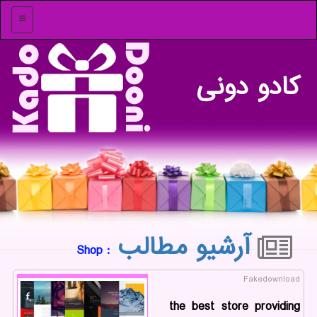
منو
كادو دونی
آرشیو مطالب
: Shop
Fakedownload
the best store providing