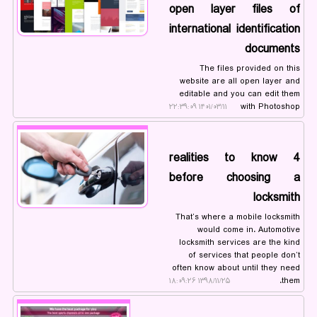
open layer files of
international identification
documents
The files provided on this
website are all open layer and
editable and you can edit them
with Photoshop
۱۴۰۱/۰۳/۱۱ ۲۲:۳۹:۰۹
4 realities to know
before choosing a
locksmith
That’s where a mobile locksmith
would come in. Automotive
locksmith services are the kind
of services that people don’t
often know about until they need
them.
۱۳۹۸/۱۱/۲۵ ۱۸:۰۹:۲۶