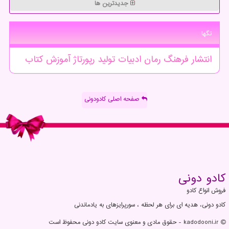
جدیدترین ها
تگها
انتشار
فرهنگ
رمان
ادبیات
تولید
رپورتاژ
آموزش
كتاب
صفحه اصلی کادودونی
كادو دونی
فروش انواع کادو
کادو دونی، هدیه ای برای هر لحظه ، سورپرایزهای به یادماندنی
kadodooni.ir - حقوق مادی و معنوی سایت كادو دونی محفوظ است