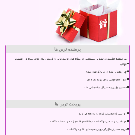
پربیننده ترین ها
در منطقه خاکستری تصویر سینمایی از بنگاه های فاسد مالی و گردش پول های سیاه در اقتصاد
جهانی
چرا پخش زنده از ثریا گرفته شد؟
شور جام جهانی روی پرده نقره ای
حسین وزیری مدیرکل پشتیبانی شد
پربحث ترین ها
روایتی که معادلات کربلا را به هم می زند
عراقچی در پیامی درگذشت ابوالقاسم قاسم زاده را تسلیت گفت
مریم همتیان بازیگر جوان سینما و تئاتر درگذشت