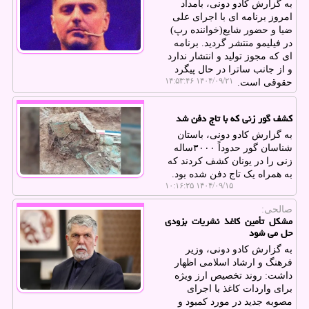
به گزارش کادو دونی، بامداد
امروز برنامه ای با اجرای علی
ضیا و حضور شایع(خواننده رپ)
در فیلیمو منتشر گردید. برنامه
ای که مجوز تولید و انتشار ندارد
و از جانب ساترا در حال پیگرد
۱۴۰۴/۰۹/۲۱ ۱۴:۵۳:۴۶
حقوقی است.
کشف گور زنی که با تاج دفن شد
به گزارش کادو دونی، باستان
شناسان گور حدوداً ۳۰۰۰ساله
زنی را در یونان کشف کردند که
به همراه یک تاج دفن شده بود.
۱۴۰۴/۰۹/۱۵ ۱۰:۱۶:۲۵
صالحی:
مشکل تأمین کاغذ نشریات بزودی
حل می شود
به گزارش کادو دونی، وزیر
فرهنگ و ارشاد اسلامی اظهار
داشت: روند تخصیص ارز ویژه
برای واردات کاغذ با اجرای
مصوبه جدید در مورد کمبود و