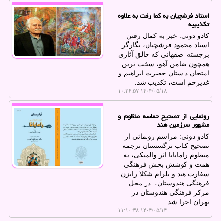
استاد فرشچیان به کما رفت به علاوه
تکذیبیه
کادو دونی: خبر به کمال رفتن
استاد محمود فرشچیان، نگارگر
برجسته اصفهانی که خالق آثاری
همچون ضامن آهو، سخت ترین
امتحان داستان حضرت ابراهیم و
غدیرخم است، تکذیب شد.
۱۴۰۴/۰۵/۱۸ ۱۰:۲۶:۵۷
رونمایی از تصحیح حماسه منظوم و
مشهور سرزمین هند
کادو دونی: مراسم رونمائی از
تصحیح کتاب نرگسستان ترجمه
منظوم رامایانا اثر والمیکی، به
همت و کوشش بخش فرهنگی
سفارت هند و بلرام شکلا رایزن
فرهنگی هندوستان، در محل
مرکز فرهنگی هندوستان در
تهران اجرا شد.
۱۴۰۴/۰۵/۱۴ ۱۱:۱۰:۳۸