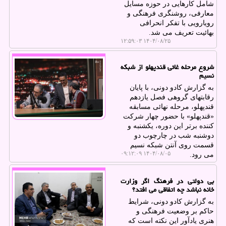
شامل کارهایی در حوزه مسایل
معارفی، روشنگری فرهنگی و
رویارویی با تفکر انحرافی
بهائیت تعریف می شد.
۱۴۰۴/۰۸/۲۵ ۱۲:۵۹:۰۳
شروع مرحله غائی قندپهلو از شبکه
نسیم
به گزارش کادو دونی، با پایان
رقابتهای گروهی فصل یازدهم
قندپهلو، مرحله نهائی مسابقه
«قندپهلو» با حضور چهار شرکت
کننده برتر این دوره، یکشنبه و
دوشنبه شب در چارچوب دو
قسمت روی آنتن شبکه نسیم
۱۴۰۴/۰۸/۰۵ ۰۹:۱۲:۰۹
می رود.
بی دولتی در فرهنگ اگر وزارت
خانه نباشد چه اتفاقی می افتد؟
به گزارش کادو دونی، شرایط
حاکم بر وضعیت فرهنگی و
هنری یادآور این نکته است که