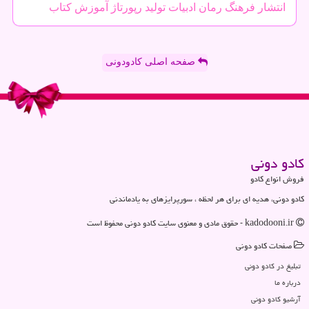
انتشار
فرهنگ
رمان
ادبیات
تولید
رپورتاژ
آموزش
كتاب
صفحه اصلی کادودونی
كادو دونی
فروش انواع کادو
کادو دونی، هدیه ای برای هر لحظه ، سورپرایزهای به یادماندنی
kadodooni.ir - حقوق مادی و معنوی سایت كادو دونی محفوظ است
صفحات كادو دونی
تبلیغ در كادو دونی
درباره ما
آرشیو كادو دونی