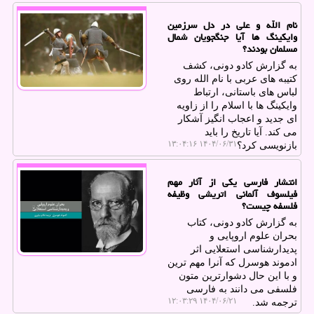
نام الله و علی در دل سرزمین
وایکینگ ها آیا جنگجویان شمال
مسلمان بودند؟
به گزارش کادو دونی، کشف
کتیبه های عربی با نام الله روی
لباس های باستانی، ارتباط
وایکینگ ها با اسلام را از زاویه
ای جدید و اعجاب انگیز آشکار
می کند. آیا تاریخ را باید
۱۴۰۴/۰۶/۳۱ ۱۳:۰۴:۱۶
بازنویسی کرد؟
انتشار فارسی یکی از آثار مهم
فیلسوف آلمانی اتریشی وظیفه
فلسفه چیست؟
به گزارش کادو دونی، کتاب
بحران علوم اروپایی و
پدیدارشناسی استعلایی اثر
ادموند هوسرل که آنرا مهم ترین
و با این حال دشوارترین متون
فلسفی می دانند به فارسی
۱۴۰۴/۰۶/۲۱ ۱۲:۰۳:۲۹
ترجمه شد.