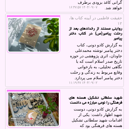
گرانی کاغذ بزودی برطرف
۱۴۰۴/۰۹/۰۷ ۱۶:۴۷:۵۷
خواهد شد.
حقیقت فاطمی در آیینه كتاب ها،
۱۲
روایتی مستند از رخدادهای بعد از
رحلت پیامبر(ص) در کتاب دختر
پیامبر
به گزارش کادو دونی، کتاب
دختر پیامبر نوشته محمدعلی
جاودان، اثری پژوهشی در حوزه
تاریخ صدر اسلام است که با
نگاهی تحلیلی، به بازخوانی
وقایع مربوط به زندگی و رحلت
دختر پیامبر اسلام می پردازد.
۱۴۰۴/۰۹/۰۲ ۱۱:۱۹:۴۷
شهید سلطانی تشکیل هسته های
فرهنگی را نوعی مبارزه می دانست
به گزارش کادو دونی، دوست
شهید اظهار داشت: یکی از
اقدامات شهید سلطانی تشکیل
هسته های فرهنگی بود که