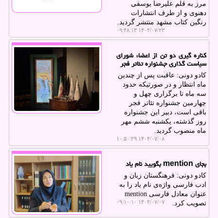
مرز به قلم علیرضا یوسفی
دهنوی و از طرف انتشارات
رنگین کتاب مشهد منتشر گردید.
۱۴۰۴/۰۷/۲۳ ۰۹:۴۸:۱۳
کناره گیری دو تن از اعضاء شورای
سیاست گذاری جشنواره تئاتر فجر
کادو دونی: عاقبت پس از چندین
ماه انتظار و در صورتیکه حدود
سه ماه تا برگزاری چهل و
چهارمین جشنواره تئاتر فجر
باقی است، دبیر این جشنواره
روز گذشته، یکشنبه ششم مهر
ماه منصوب گردید.
۱۴۰۴/۰۷/۰۸ ۱۰:۵۰:۲۹
بجای mention بگویید نام یاد
کادو دونی: فرهنگستان زبان و
ادب فارسی واژه‌ی نام یاد را به
عنوان معادل فارسی mention
۱۴۰۴/۰۷/۰۷ ۰۹:۱۰:۱۰
تصویب کرد.