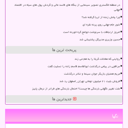
در منطقه خاکستری تصویر سینمایی از بنگاه های فاسد مالی و گردش پول های سیاه در اقتصاد
جهانی
چرا پخش زنده از ثریا گرفته شد؟
شور جام جهانی روی پرده نقره ای
امروز ارتباطات با سرنوشت جوامع گره خورده است
حسین وزیری مدیرکل پشتیبانی شد
پربحث ترین ها
روایتی که معادلات کربلا را به هم می زند
عراقچی در پیامی درگذشت ابوالقاسم قاسم زاده را تسلیت گفت
مریم همتیان بازیگر جوان سینما و تئاتر درگذشت
فروش بلیت ۲۱ میلیون تومانی تهران_اصفهان رد شد
علت تغییر ناگهانی بارندگی ها چیست؟ احتمال بارندگی های فراتر از نرمال پاییز
جدیدترین ها
تگها