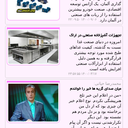
گذاری آلمان، یک آژانس توسعه
اقتصادی، صنعت خودرو بیشترین
استفاده را از ربات های صنعتی
۱۴۰۰/۰۹/۰۶ ۲۲:۰۹:۵۰
در آلمان دارد.
تجهیزات آشپزخانه صنعتی در اراک
امروزه در دنیای صنعت غذا
نسبت به گذشته، كیفیت غذاهای
طبخ شده مورد توجه بیشتری
قرارگرفته و به همین دلیل
استفاده از ابزارآلات صنعتی
افزایش یافته است.
۱۴۰۰/۰۳/۱۷ ۲۳:۵۷:۵۵
محمدرضا حیاتی:
میان صدای گریه ها خبر را خواندم
«من در اعلام این خبر تلخ
هنرپیشگی نکردم. نوع اعلام خبر
آن چیزی بود که از دل من
برخاسته بود و بر دل مردم هم
نشسته بود. این دیگر
تکرارشدنی نیست و اگر آن پیام
را چندبار هم بخواهم بخوانم، آن