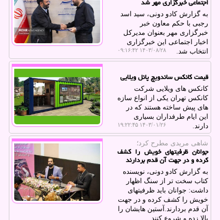
اجتماعی خبرگزاری مهر شد
به گزارش کادو دونی، سید اسد
رجبی با حکم معاون خبر
خبرگزاری مهر بعنوان مدیرکل
اخبار اجتماعی این خبرگزاری
۱۴۰۳/۰۸/۲۸ ۰۹:۱۶:۴۲
انتخاب شد.
قیمت کانکس ساندویچ پانل ویلایی
کانکس های ویلایی شرکت
کانکس تهران یکی از انواع سازه
های پیش ساخته هستند که در
این ایام طرفداران بسیاری
۱۴۰۳/۰۱/۲۶ ۱۹:۲۲:۴۵
دارند.
شاهی مریدی مطرح كرد؛
جوانان ظرفیتهای خویش را کشف
کرده و در جهت آن قدم بردارند
به گزارش کادو دونی، نویسنده
کتاب سخت تر از سنگ اظهار
داشت: جوانان باید ظرفیتهای
خویش را کشف کرده و در جهت
آن قدم بردارند.آستین هایشان را
بالا زده و شروع کنند.