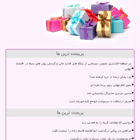
پربیننده ترین ها
در منطقه خاکستری تصویر سینمایی از بنگاه های فاسد مالی و گردش پول های سیاه در اقتصاد
جهانی
چرا پخش زنده از ثریا گرفته شد؟
شور جام جهانی روی پرده نقره ای
حسین وزیری مدیرکل پشتیبانی شد
امروز ارتباطات با سرنوشت جوامع گره خورده است
پربحث ترین ها
روایتی که معادلات کربلا را به هم می زند
عراقچی در پیامی درگذشت ابوالقاسم قاسم زاده را تسلیت گفت
مریم همتیان بازیگر جوان سینما و تئاتر درگذشت