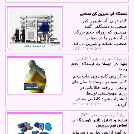
دستگاه آب شیرین کن صنعتی
کادو دونی: آب شیرین کن
صنعتی به دستگاهی گفته
می‌‌شود که روزانه حجم بزرگی
از آب شور را در مقیاس
صنعتی، تصفیه و شیرین می‌کند.
۱۴۰۱/۰۵/۰۷ ۲۳:۲۲:۲۴
توسط انتشارات شهید كاظمی؛
نفوذ در موساد به ایستگاه پنجم
رسید
به گزارش کادو دونی چاپ پنجم
کتاب نفوذ در موساد داستان های
واقعی از رخنه اطلاعاتی در
رژیم صهیونیستی توسط
انتشارات شهید کاظمی منتشر
۱۴۰۱/۰۳/۲۳ ۰۹:۰۱:۵۶
گردید.
بازار گیربکس صنعتی 2021
تجزیه و تحلیل تأثیر کووید19 بر
اساس نوع سرویس
به گفته آژانس تجارت و سرمایه