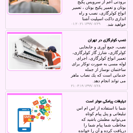
برودتی اعم از سرویس پكیج
بوتان و تعمیر پكیج بوتان ، تعمیر
انواع كولرگازی، نصب و راه
اندازی داكت اسپلیت آشنا
۱۳۹۹/۰۷/۲۹ ۰۱:۲۰:۲۱
خواهید شد.
نصب كولرگازی در تهران
نصب، جمع آوری و جابجایی
كولرگازی، شارژ گاز كولرگازی،
تعمیر انواع كولرگازی، اجرای
لوله مسی به صورت توكار برای
ساختمان نوساز از جمله
خدماتی است كه یك نصاب ماهر
می تواند انجام دهد.
۱۳۹۹/۰۷/۲۸ ۲۱:۰۳:۱۹
تبلیغات پیامكی موثر است
شما با استفاده از اس ام اس
تبلیغاتی و پنل پیام كوتاه
می‌توانید مطمئن باشید كه
مخاطب شما پیام شما را
دریافت كرده و آن را خوانده