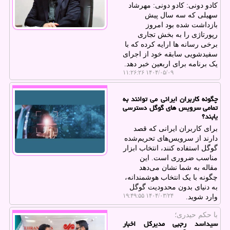
کادو دونی: کادو دونی: مهرشاد
سهیلی که سه سال پیش
بازداشت شده بود امروز
رپورتاژی را به بخش تجاری
برخی رسانه ها ارایه کرده که با
سفیدشویی سابقه خود از اجرای
یک برنامه برای اربعین خبر دهد.
۱۴۰۴/۰۵/۰۹ ۱۱:۲۶:۲۶
چگونه کاربران ایرانی می توانند به
تمامی سرویس های گوگل دسترسی
یابند؟
برای کاربران ایرانی که قصد
دارند از سرویس‌های تحریم‌شده
گوگل استفاده کنند، انتخاب ابزار
مناسب ضروری است. این
مقاله به شما نشان می‌دهد
چگونه با یک انتخاب هوشمندانه،
به دنیای بدون محدودیت گوگل
۱۴۰۴/۰۳/۲۴ ۱۹:۴۹:۵۵
وارد شوید.
با حكم حیدری؛
سیداسد رجبی مدیرکل اخبار