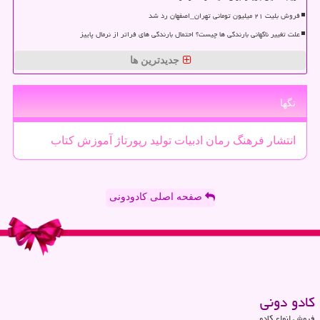
فروش بلیت ۲۱ میلیون تومانی تهران_اصفهان رد شد
علت تغییر ناگهانی بارندگی ها چیست؟ احتمال بارندگی های فراتر از نرمال پاییز
جدیدترین ها
تگها
انتشار
فرهنگ
رمان
ادبیات
تولید
رپورتاژ
آموزش
كتاب
صفحه اصلی کادودونی
كادو دونی
فروش انواع کادو