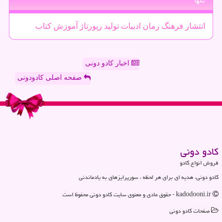
تگها
انتشار
فرهنگ
رمان
ادبیات
تولید
رپورتاژ
آموزش
كتاب
اخبار کادو دونی
صفحه اصلی کادودونی
كادو دونی
فروش انواع کادو
کادو دونی، هدیه ای برای هر لحظه ، سورپرایزهای به یادماندنی
kadodooni.ir - حقوق مادی و معنوی سایت كادو دونی محفوظ است
صفحات كادو دونی