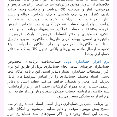
خلاصه‌ای از عناوین موجود در برنامه عبارت است از خرید، فروش و
مرجوعی، انبار و مدیریت کالا، دریافت و پرداخت وجه، خزانه
داری، کنترل اموال، چک شخصی و چک اشخاص، حواله و رسید
انبار، دریافت و پرداخت خدمات، مدیریت هزینه و
درآمد، سهامداری، حساب عملکرد کلی و ریز اشخاص، ارزش
افزوده و
TTMS
، حساب عملکرد صندوق‌ها، دریافت و پرداخت
بانکی، قسط‌بندی و دفتر اقساط، فروش با بارکد، فروش با
مانیتورهای لمسی، پیوست‌کردن فایل‌ها به فاکتورها، مدیریت ایمیل
اسناد و فاکتورها، طراحی و چاپ فاکتور دلخواه، انواع
تخفیف، ارسال مانده به پوزهای بانکی، تبدیل کالا به کالا و دفاتر
حسابداری برخط.
نرم افزار حسابداری دوبل
حساب‌سافت برنامه‌ای مخصوص
حسابداران حرفه‌ای است. انجام حسابداری دوبل از طریق این نرم
افزار مستطاب حسابداری بسیار دلپذیر است. این برنامه امکان ثبت
دستی اسناد مختلف حسابداری را بر اساس سرفصل‌های قابل
تعریف کل، معین و تفصیلی فراهم می‌کند. تنظیم اسناد و دفاتر
رسمی حسابداری به همراه گزارشات رسمی اعم از تراز آزمایشی،
سند خلاصه، ترازنامه، حساب عملکرد سود و زیان و... از طریق این
نرم افزار به سادگی میسر می‌شود
.
این برنامه مبتنی بر حسابداری دوبل است. اسناد حسابداری در سه
سطح پیش نویس، موقت و دایم تنظیم می‌شوند و امکان چاپ
رسمی این اسناد وجود دارد. اگر ستون‌های سند حسابداری تراز