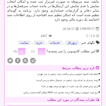
نباشد، سند مربوطه به صورت غیرتراز ثبت شده و امکان انتخاب
نمایش یا عدم نمایش این آرتیکل‌ها در مانده حساب سرفصل‌ها و در
سایر دفاتر و گزارشات حسابداری وجود دارد. برنامه به گونه‌ای
تنظیم شده است که امکان تنظیم سند افتتاحیه از روی اطلاعات سند
اختتامیه یک دوره مالی وجود دارد.
1398/09/17
20:58:57
4447
/ 5
5.0
تگهای خبر:
رپورتاژ
,
خدمات
,
خرید
,
سایت
این مطلب کادودونی را می پسندید؟
(0)
(1)
تازه ترین مطالب مرتبط
اعلام علت کمبود اتوبوس برای برگشت زوار اربعین از مرز مهران
روند پذیرش و اعزام زوار اربعین در ترمینال سلام بررسی گردید
برای برخی فیلتر یک وب سایت از شهدای میناب مهم تر شد؟
نرخ بلیت اتوبوس اربعین 40 درصد تعدیل شد 5600 ناوگان آماده خدمت رسانی
نظرات بینندگان در مورد این مطلب