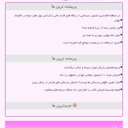
پربیننده ترین ها
در منطقه خاکستری تصویر سینمایی از بنگاه های فاسد مالی و گردش پول های سیاه در اقتصاد
جهانی
چرا پخش زنده از ثریا گرفته شد؟
شور جام جهانی روی پرده نقره ای
امروز ارتباطات با سرنوشت جوامع گره خورده است
پربحث ترین ها
مریم همتیان بازیگر جوان سینما و تئاتر درگذشت
فروش بلیت ۲۱ میلیون تومانی تهران_اصفهان رد شد
علت تغییر ناگهانی بارندگی ها چیست؟ احتمال بارندگی های فراتر از نرمال پاییز
فیلم اودیسه فروش کتاب را افزایش داد جایگاه ترجمه های متفاوت
جدیدترین ها