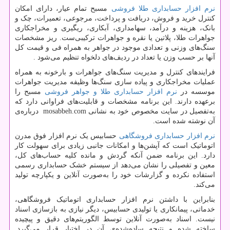
نرم افزار حسابداری طلا فروشی
مسبح تمام عیار، دارای امکان
کنترل خرید و فروش، دریافت و پرداخت، مرجوعی، تعمیرات، چک و
بانک، هزینه و درآمد، سهامداری، آبکاری، ریگیری و مخراجکاری
جواهرات طلا، پلاتین یا نقره و جواهرات ترکیبی‌ست. ریز مشخصات
سنگ‌های وزنی و تعدادی موجود در جواهر به همراه فی و قیمت کل
آنها بر حسب وزن یا تعداد در ردیف‌های دلخواه تنظیم می‌شود
.
فرایندهای کنترل و مدیریت سنگ‌های جواهرات و بارخونه به همراه
عملیات مخراجکاری و پیاده سازی سنگ‌ها وظیفه مدیریت جواهرات
موسسه در
نرم افزار حسابداری طلا و جواهر فروشی
مسبح را
برعهده دارند. این برنامه مشخصات و قابلیت‌های فراوانی دارد که
به‌تفصیل در سایت مخصوص خود به نشانی
mosabbeh.com
درباره‌ی
آن نوشته شده است.
نرم افزار حسابداری فروشگاهی
حسابیس یک نرم افزار فوق مدرن
اتوماتیک است که آپشن‌ها و امکانات جانبی زیادی برای سهولت کار
دارد. این برنامه ضمن آنکه گردش و مانده کلیه‌ حساب‌های کل،
معین و تفصیلی را نشان می‌دهد از سیستم خشک حسابداری رسمی
استفاده نکرده و گزارشات خود را به‌صورت آنلاین و یکپارچه تولید
می‌کند.
بنابراین با داشتن نرم افزار حسابداری اتوماتیک فروشگاهی،
خدماتی، پیمانکاری یا تولیدی حسابیس، دیگر نیازی به بازسازی اسناد
نیست. اسناد به‌صورت آنلاین توسط الگوریتم‌های دقیق و پیچیده
ساخته شده و نتیجه ساده‌شده‌ی آن در اختیار قرار می‌گیرد.