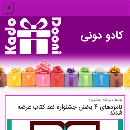
منو
كادو دونی
توسط دبیرخانه جشنواره؛
نامزدهای ۴ بخش جشنواره نقد كتاب عرضه
شدند