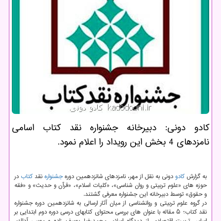
كادو دونی: دبیرخانه جشنواره نقد كتاب اسامی
نامزدهای 4 بخش این رویداد را اعلام نمود.
به گزارش
كادو
دونی به نقل از مهر، نامزدهای شانزدهمین دوره
جشنواره
نقد
كتاب
در
حوزه های «علوم تربیتی و روان شناسی»، «كلیات اسلام»، «قرآن و حدیث» و «فقه
و حقوق» توسط دبیرخانه این جشنواره معرفی گشتند.
در گروه علوم ­تربیتی و روان­شناسی از میان آثار ارسالی به شانزدهمین دوره جشنواره
نقد كتاب؛ ۵ مقاله با عنوان های بررسی محتوای كتابهای درسی دوره دوم ابتدایی بر