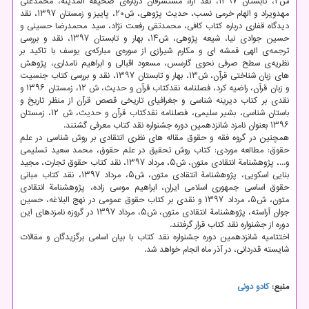
ش۲، تابستان ۱۳۹۷، نقد آراء مستشرقان درباره‌ی صحیفة المدینه، محمدعلی
مهدوی­راد و الهام خرمی نسب، حدیث پژوهی، ش۲۰، پاییز و زمستان ۱۳۹۷، نقد
دیدگاه قفاری درباره كتاب كافی، محمدتقی رفعت نژاد، سید محمدرضا حسینی و
حسین جوادی نیا، شیعه پژوهی، ش۱۴، بهار و تابستان ۱۳۹۷، نقد و بررسی
ترجمه‌ی الهی قمشه ای و مكارم شیرازی از سوره‌ی مباركه‌ی یوسف با تاكید بر
نظریه‌ی سطح صرفی نحوی گارسس، مسعود اقبالی و ابراهیم نامداری، پژوهش
های زبان شناختی قرآن، ش۱۳، بهار و تابستان ۱۳۹۷، نقد و بررسی كتاب جنسیت
و زبان قرآن، راضیه كرد، فصلنامه نقدكتاب قرآن و حدیث، ش ۱۲، زمستان ۱۳۹۶ و
نقدی بر كتاب دیرینه شناسی و جغرافیای تاریخی قصص قرآن از منظر تاریخ و
باستان شناسی، بشیر سلیمی، فصلنامه نقدكتاب قرآن و حدیث، ش ۱۲، زمستان
۱۳۹۶ بعنوان نامزد شانزدهمین دوره جشنواره نقد كتاب معرفی گشتند.
همچنین در گروه فقه و حقوق مقاله های نظری انتقادی بر روش شناسی در علم
حقوق: مطالعه موردی: كتاب روش تحقیق در علم حقوق، محمد سعید تسلیمی
و...، پژوهشنامة انتقادی متون، ش۵، مرداد ۱۳۹۷، نقد كتاب حقوق تجارت، مجید
بنایی اسكویی، پژوهشنامة انتقادی متون، ش۵، مرداد ۱۳۹۷، نقد كتاب مبانی
حقوق اساسی جمهوری اسلامی ایران، ابراهیم موسی زاده، پژوهشنامة انتقادی
متون، ش۵، مرداد ۱۳۹۷ و نقدی بر كتاب حقوق عمومی در نهج البلاغه، حسین
جوان آراسته، پژوهشنامة انتقادی متون، ش۵، مرداد ۱۳۹۷ در گروزه نامزدهای این
دوره از جشنواره نقد كتاب قرار گرفتند.
اختتامیه شانزدهمین دوره جشنواره نقد كتاب با بیان اسامی برگزیدگان و مقالات
شایسته قدردانی، در آذر ماه انجام خواهد شد.
منبع:
كادو دونی