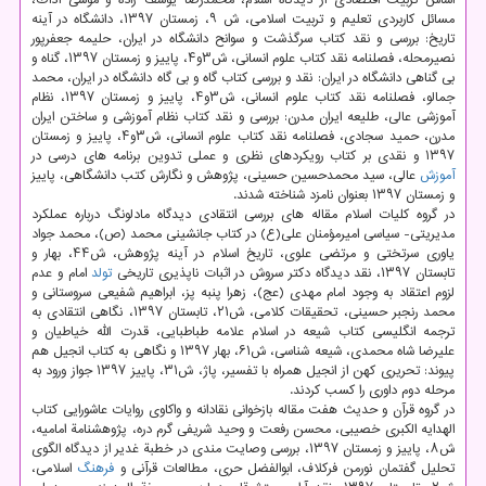
اساس تربیت اقتصادی از دیدگاه اسلام، محمدرضا یوسف زاده و موسی آداك،
مسائل كاربردی تعلیم و تربیت اسلامی، ش ۹، زمستان ۱۳۹۷، دانشگاه در آینه
تاریخ: بررسی و نقد كتاب سرگذشت و سوانح دانشگاه در ایران، حلیمه جعفرپور
نصیرمحله، فصلنامه نقد كتاب علوم انسانی، ش۳و۴، پاییز و زمستان ۱۳۹۷، گناه و
بی گناهی دانشگاه در ایران: نقد و بررسی كتاب گاه و بی گاه دانشگاه در ایران، محمد
جمالو، فصلنامه نقد كتاب علوم انسانی، ش۳و۴، پاییز و زمستان ۱۳۹۷، نظام
آموزشی عالی، طلیعه ایران مدرن: بررسی و نقد كتاب نظام آموزشی و ساختن ایران
مدرن، حمید سجادی، فصلنامه نقد كتاب علوم انسانی، ش۳و۴، پاییز و زمستان
۱۳۹۷ و نقدی بر كتاب رویكردهای نظری و عملی تدوین برنامه های درسی در
آموزش
عالی، سید محمدحسین حسینی، پژوهش و نگارش كتب دانشگاهی، پاییز
و زمستان ۱۳۹۷ بعنوان نامزد شناخته شدند.
در گروه كلیات اسلام مقاله های بررسی انتقادی دیدگاه مادلونگ درباره عملكرد
مدیریتی- سیاسی امیرمؤمنان علی(ع) در كتاب جانشینی محمد (ص)، محمد جواد
یاوری سرتختی و مرتضی علوی، تاریخ اسلام در آینه پژوهش، ش۴۴، بهار و
تابستان ۱۳۹۷، نقد دیدگاه دكتر سروش در اثبات ناپذیری تاریخی
تولد
امام و عدم
لزوم اعتقاد به وجود امام مهدی (عج)، زهرا پنبه پز، ابراهیم شفیعی سروستانی و
محمد رنجبر حسینی، تحقیقات كلامی، ش۲۱، تابستان ۱۳۹۷، نگاهی انتقادی به
ترجمه انگلیسی كتاب شیعه در اسلام علامه طباطبایی، قدرت الله خیاطیان و
علیرضا شاه محمدی، شیعه شناسی، ش۶۱، بهار ۱۳۹۷ و نگاهی به كتاب انجیل هم
پیوند: تحریری كهن از انجیل همراه با تفسیر، پاژ، ش۳۱، پاییز ۱۳۹۷ جواز ورود به
مرحله دوم داوری را كسب كردند.
در گروه قرآن و حدیث هفت مقاله بازخوانی نقادانه و واكاوی روایات عاشورایی كتاب
الهدایه الكبری خصیبی، محسن رفعت و وحید شریفی گرم دره، پژوهشنامة امامیه،
ش۸، پاییز و زمستان ۱۳۹۷، بررسی وصایت مندی در خطبة غدیر از دیدگاه الگوی
تحلیل گفتمان نورمن فركلاف، ابوالفضل حری، مطالعات قرآنی و
فرهنگ
اسلامی،