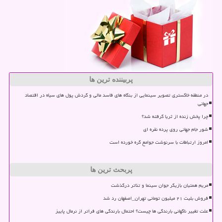
پربیننده ترین ها
در منطقه خاکستری تصویر سینمایی از بنگاه های فاسد مالی و گردش پول های سیاه در اقتصاد
جهانی
چرا پخش زنده از ثریا گرفته شد؟
شور جام جهانی روی پرده نقره ای
امروز ارتباطات با سرنوشت جوامع گره خورده است
پربحث ترین ها
مریم همتیان بازیگر جوان سینما و تئاتر درگذشت
فروش بلیت ۲۱ میلیون تومانی تهران_اصفهان رد شد
علت تغییر ناگهانی بارندگی ها چیست؟ احتمال بارندگی های فراتر از نرمال پاییز