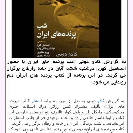
به گزارش كادو دونی شب پرنده های ایران با حضور
اسماعیل كهرم دوشنبه ششم آبان در خانه وارطان برگزار
می گردد. در این برنامه از كتاب پرنده های ایران هم
رونمایی می شود.
به گزارش
كادو
دونی به نقل از مهر، به بهانه
انتشار
كتاب «پرنده
های ایران» تألیف مشترك كیس رزلار، درك اسكات، جیری
میلكوسكی، مایكل بلر و پاول كوار تالنوف پنج نویسنده خارجی این
كتاب و ابوالقاسم خالقی زاده و محمد توحیدی فر از جانب انتشارات
ایرانشناسی، شب پرندگان ایران در خانه وارطان برگزار می گردد.
كتاب «پرنده های ایران» دومین منبع پرنده شناسی تلقی می شود كه