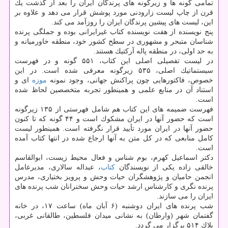
تمامی گونه ها و زیرگونه های پرندگان ایران را بعد از گذشت یك
قرن از چاپ لیست زارودنی مورد پوشش قرار می دهد و علاوه بر
این، لیست های پیشین پرندگان ایران را روزآمد می كند.
پنج نویسنده از هفت نویسنده كتاب غیرایرانی بوده و جملگی پرنده
شناسان متبحر و مشهوری در سطح كشور خود، منطقه خاورمیانه و
به حد اولی، در منطقه پاله آركتیك هستند.
در لیست تفصیلی اصلی این كتاب، ۵۵۱ گونه و در فهرست
سیستماتیك اصلی، ۵۳۵ زیرگونه معرفی شده است. در این
خصوص، فاكتورهایی چون پراكنش جهانی، وجود نمونه
موزه
ای و
استناد آن در منابع علمی و همینطور تجربه متخصصین لحاظ شده
است.
فهرست ضمیمه های این كتاب هم شامل فهرستی از ۱۳۵ زیرگونه
است كه حضور آنها در ایران مشكوك است و ۴۴ گونه كه تا كنون
حضور آنها در ایران مورد تأیید قرار نگرفته است. همینطور لیست
كامل منابعی كه در كل متن به آنها ارجاع شده در انتها كتاب آمده
است.
دكتر اسماعیل كهرم، بوم شناس و فعال محیط زیست، ابوالقاسم
خالقی زاده یكی از نویسندگان
كتاب
، عبداله سالاری، مدیرعامل
انجمن حامیان و پژوهشگران حیات وحش و پرویز بختیاری، مدرس
پرنده نگری و كارشناس ارشد حیات وحش سخنرانان شب پرنده های
ایران را می سازند.
شب پرنده های ایران دوشنبه (۶ آبان ماه) ساعت ۱۷، در خانه
گفتمان شهر (وارطان) به نشانی میدان فلسطین، طالقانی غربی،
پلاك ۵۱۴ برگزار می گردد.