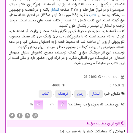
الكساندر دراگویچ از جانب انتشارات اسلوژبنی گلاسنیك (بزرگترین ناشر دولتی
صربستان) و در تیراژ هزار جلد و ۳۷۸ صفحه
انتشار
یافته و در شصت و چهارمین
نمایشگاه بین‏المللی
كتاب
بلگراد (۲۸ مهر تا ۵ آبان ۱۳۹۸) در اختیار علاقه مندان
قرار گرفته است. این كتاب شامل ۲۲ قصه از كتاب قصه های مجید است. مراحل
ترجمه و انتشار آن بیشتر از یكسال طول كشید.
كتاب قصه های مجید در محیط كرمان نگارش شده است و روایت گر لحظه های
كودكی به نام مجید است كه با مادربزرگش (بی بی) زندگی می كند بعدها مجموعه
تلویزیونی از روی آن ساخته شد كه محیط قصه را به اصفهان منتقل كرد و در دهه
هفتاد خورشیدی در برنامه كودك و نوجوان صدا و سیمای ایران پخش گردید.
نویسنده این اثر هوشنگ مرادی كرمانی نویسنده مطرح كشورمان بعنوان میهمان
افتخاری در نمایشگاه بین المللی بلگراد و در غرفه ایران حضور دارد و مقرر است از
این كتاب در نمایشگاه رونمایی شود.
23:21:03
1398/07/29
4668
/ 5
5.0
تگهای خبر:
انتشار
,
رمان
,
فرهنگ
,
كتاب
این مطلب کادودونی را می پسندید؟
(0)
(1)
تازه ترین مطالب مرتبط
روایتی که معادلات کربلا را به هم می زند