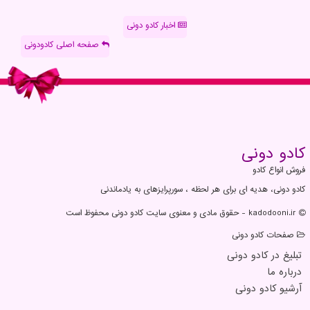
اخبار کادو دونی
صفحه اصلی کادودونی
كادو دونی
فروش انواع کادو
کادو دونی، هدیه ای برای هر لحظه ، سورپرایزهای به یادماندنی
kadodooni.ir - حقوق مادی و معنوی سایت كادو دونی محفوظ است
صفحات كادو دونی
تبلیغ در كادو دونی
درباره ما
آرشیو كادو دونی