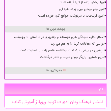
چرا پخش زنده از ثریا گرفته شد؟
شور جام جهانی روی پرده نقره ای
امروز ارتباطات با سرنوشت جوامع گره خورده است
پربحث ترین ها
اخطار تداوم بارندگی های تابستانه و رعدوبرق در 4 استان تا چهارشنبه
روایتی که معادلات کربلا را به هم می زند
عراقچی در پیامی درگذشت ابوالقاسم قاسم زاده را تسلیت گفت
مریم همتیان بازیگر جوان سینما و تئاتر درگذشت
جدیدترین ها
تگها
انتشار
فرهنگ
رمان
ادبیات
تولید
رپورتاژ
آموزش
كتاب