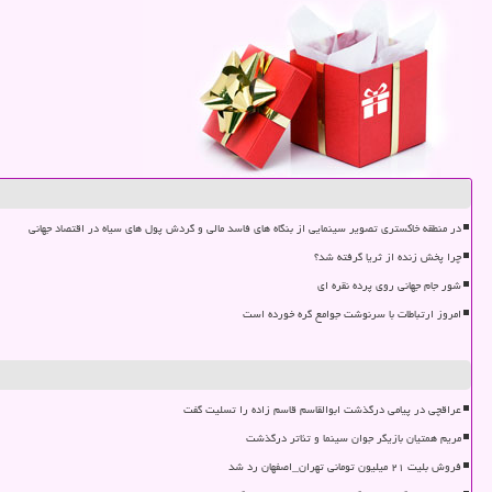
در منطقه خاکستری تصویر سینمایی از بنگاه های فاسد مالی و گردش پول های سیاه در اقتصاد جهانی
چرا پخش زنده از ثریا گرفته شد؟
شور جام جهانی روی پرده نقره ای
امروز ارتباطات با سرنوشت جوامع گره خورده است
عراقچی در پیامی درگذشت ابوالقاسم قاسم زاده را تسلیت گفت
مریم همتیان بازیگر جوان سینما و تئاتر درگذشت
فروش بلیت ۲۱ میلیون تومانی تهران_اصفهان رد شد