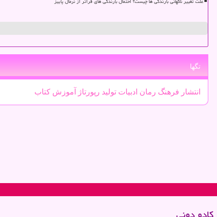
علت تغییر ناگهانی بارندگی ها چیست؟ احتمال بارندگی های فراتر از نرمال پاییز
تگها
انتشار
فرهنگ
رمان
ادبیات
تولید
رپورتاژ
آموزش
كتاب
كادو دونی