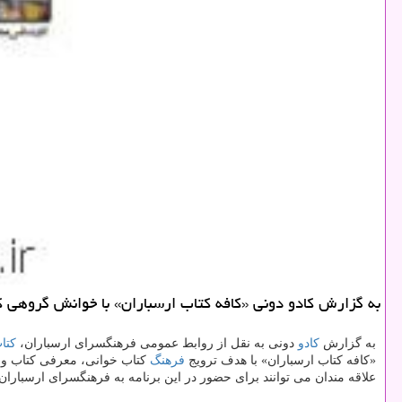
به گزارش كادو دونی «كافه كتاب ارسباران» با خوانش گروهی كتاب «معجزه چرخ زندگی» یكشنبه، ۲۱
به گزارش
كادو
دونی به نقل از روابط عمومی فرهنگسرای ارسباران،
كتا
«كافه كتاب ارسباران» با هدف ترویج
فرهنگ
كتاب خوانی، معرفی كتاب و آش
علاقه مندان می توانند برای حضور در این برنامه به فرهنگسرای ارسباران به نشانی خیابان دكتر شریعت