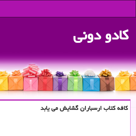
كادو دونی
كافه كتاب ارسباران گشایش می یابد