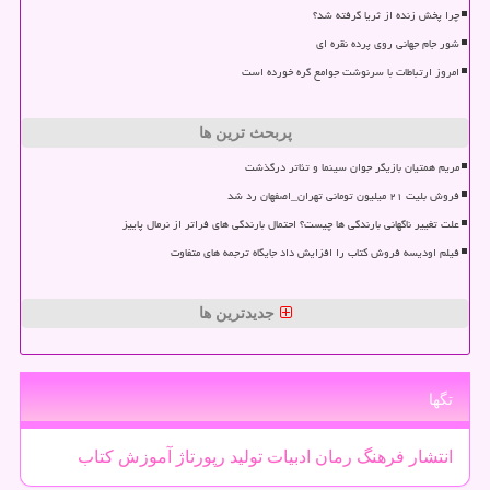
چرا پخش زنده از ثریا گرفته شد؟
شور جام جهانی روی پرده نقره ای
امروز ارتباطات با سرنوشت جوامع گره خورده است
پربحث ترین ها
مریم همتیان بازیگر جوان سینما و تئاتر درگذشت
فروش بلیت ۲۱ میلیون تومانی تهران_اصفهان رد شد
علت تغییر ناگهانی بارندگی ها چیست؟ احتمال بارندگی های فراتر از نرمال پاییز
فیلم اودیسه فروش کتاب را افزایش داد جایگاه ترجمه های متفاوت
جدیدترین ها
تگها
انتشار
فرهنگ
رمان
ادبیات
تولید
رپورتاژ
آموزش
كتاب