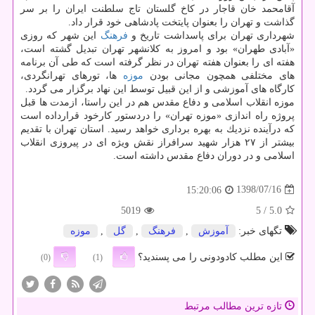
آقامحمد خان قاجار در كاخ گلستان تاج سلطنت ایران را بر سر
گذاشت و تهران را بعنوان پایتخت پادشاهی خود قرار داد.
شهرداری تهران برای پاسداشت تاریخ و
فرهنگ
این شهر كه روزی
«آبادی طهران» بود و امروز به كلانشهر تهران تبدیل گشته است،
هفته ای را بعنوان هفته تهران در نظر گرفته است كه طی آن برنامه
های مختلفی همچون مجانی بودن
موزه
ها، تورهای تهرانگردی،
كارگاه های آموزشی و از این قبیل توسط این نهاد برگزار می گردد.
موزه انقلاب اسلامی و دفاع مقدس هم در این راستا، ازمدت ها قبل
پروژه راه اندازی «موزه تهران» را دردستور كارخود قرارداده است
كه درآینده نزدیك به بهره برداری خواهد رسید. استان تهران با تقدیم
بیشتر از ۲۷ هزار شهید سرافراز نقش ویژه ای در پیروزی انقلاب
اسلامی و در دوران دفاع مقدس داشته است.
1398/07/16
15:20:06
5019
/ 5
5.0
تگهای خبر:
آموزش
,
فرهنگ
,
گل
,
موزه
این مطلب کادودونی را می پسندید؟
(0)
(1)
تازه ترین مطالب مرتبط