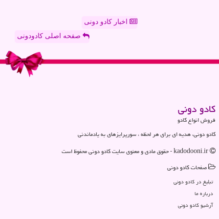
اخبار کادو دونی
صفحه اصلی کادودونی
كادو دونی
فروش انواع کادو
کادو دونی، هدیه ای برای هر لحظه ، سورپرایزهای به یادماندنی
kadodooni.ir - حقوق مادی و معنوی سایت كادو دونی محفوظ است
صفحات كادو دونی
تبلیغ در كادو دونی
درباره ما
آرشیو كادو دونی